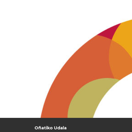
Oñatiko Udala