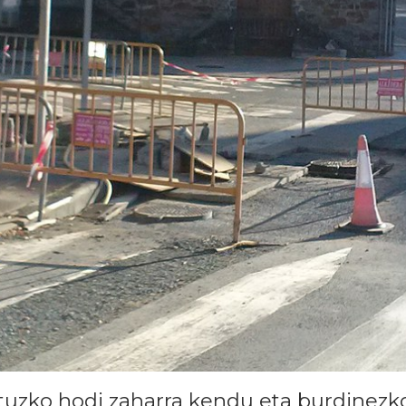
uzko hodi zaharra kendu eta burdinezkoa