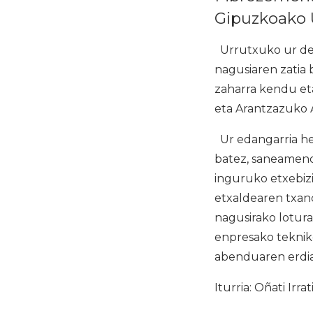
Gipuzkoako 
Urrutxuko ur dep
nagusiaren zatia
zaharra kendu eta 
eta Arantzazuko 
Ur edangarria her
batez, saneamendu
inguruko etxebizi
etxaldearen txand
nagusirako lotura
enpresako tekniko
abenduaren erdia
Iturria: Oñati Irrat