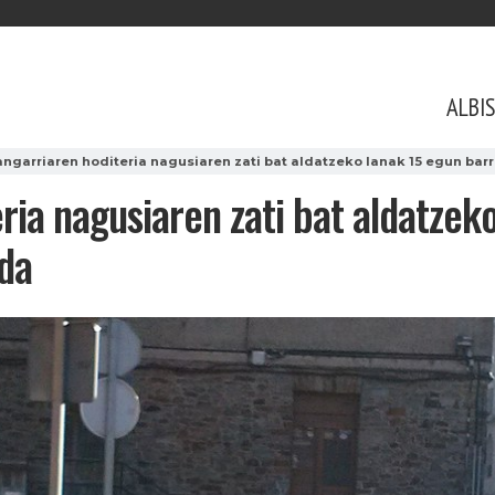
ALBI
angarriaren hoditeria nagusiaren zati bat aldatzeko lanak 15 egun bar
ria nagusiaren zati bat aldatzek
 da