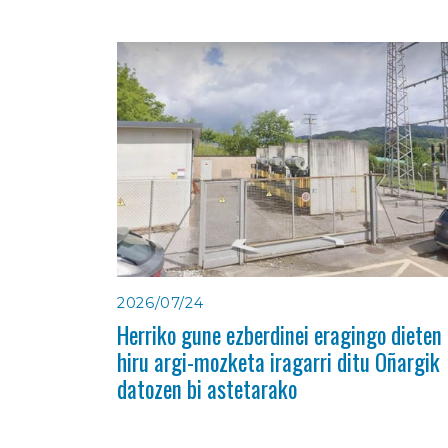
2026/07/24
Herriko gune ezberdinei eragingo dieten
hiru argi-mozketa iragarri ditu Oñargik
datozen bi astetarako