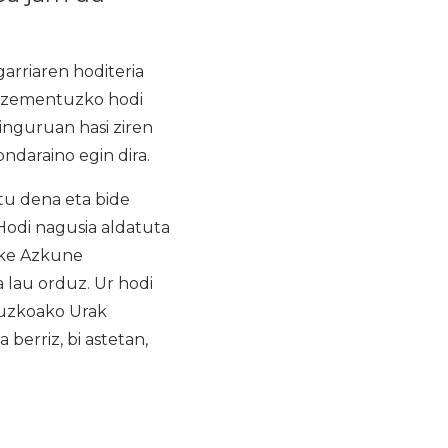
arriaren hoditeria
rozementuzko hodi
 inguruan hasi ziren
daraino egin dira.
tu dena eta bide
Hodi nagusia aldatuta
Roke Azkune
a lau orduz. Ur hodi
puzkoako Urak
berriz, bi astetan,