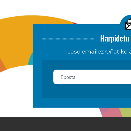
Harpidetu 
Jaso emailez Oñatiko a