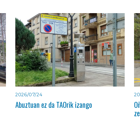
2026/07/24
20
Abuztuan ez da TAOrik izango
Oñ
ze