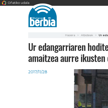
Oñatiko udala
Hasiera
Albisteak
Ur ed
Ur edangarriaren hodite
amaitzea aurre ikusten
2017/11/28