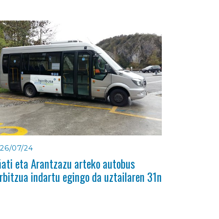
26/07/24
ati eta Arantzazu arteko autobus
rbitzua indartu egingo da uztailaren 31n