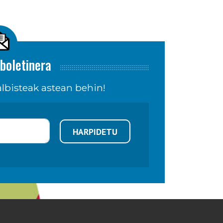
boletinera
lbisteak astean behin!
HARPIDETU