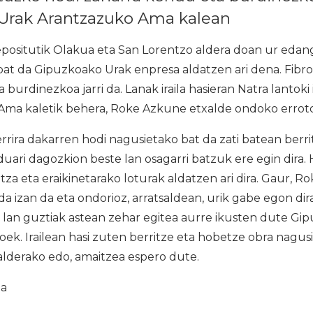
Urak Arantzazuko Ama kalean
ositutik Olakua eta San Lorentzo aldera doan ur edang
 bat da Gipuzkoako Urak enpresa aldatzen ari dena. Fib
burdinezkoa jarri da. Lanak iraila hasieran Natra lantoki
Ama kaletik behera, Roke Azkune etxalde ondoko erroton
rira dakarren hodi nagusietako bat da zati batean berri
ari dagozkion beste lan osagarri batzuk ere egin dira. 
tza eta eraikinetarako loturak aldatzen ari dira. Gaur, 
a izan da eta ondorioz, arratsaldean, urik gabe egon dir
 lan guztiak astean zehar egitea aurre ikusten dute Gi
ek. Irailean hasi zuten berritze eta hobetze obra nagusia 
lderako edo, amaitzea espero dute.
ia