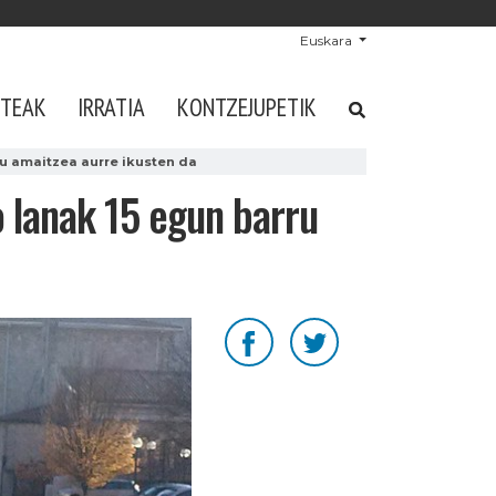
Euskara
STEAK
IRRATIA
KONTZEJUPETIK
ru amaitzea aurre ikusten da
o lanak 15 egun barru