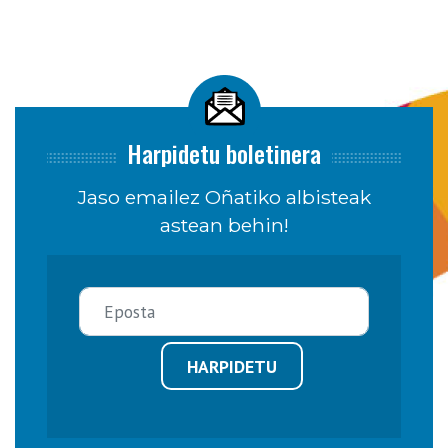
Harpidetu boletinera
Jaso emailez Oñatiko albisteak
astean behin!
HARPIDETU