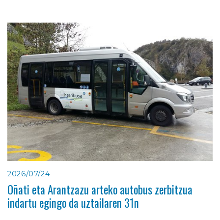
2026/07/24
Oñati eta Arantzazu arteko autobus zerbitzua
indartu egingo da uztailaren 31n