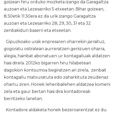
goizean hiru orduko mozketa izango da Garagaltza
auzoan eta Lezesarriko 5 etxeetan. Bihar goizean,
8:30etik 11:30era ez da urik izango Garagaltza
auzoan eta Lezesarriko 28, 29, 30, 31 eta 32
zenbakidun baserri eta etxeetan.
Gipuzkoako urak enpresaren oharrekin jarraituz,
gogoratu ostiralean aurreratzen genizuen oharra,
alegia, hainbat abonatuen ur kontagailuak aldatzen
hasi direla. 2012ko bigarren hiru hilabeteari
dagokion kontsumoa begiratzen ari zirela, zenbait
kontagailu matxuratuta edo zaharkituta zeudenaz
ohartu ziren. Horiek lehenbailehen aldatzea komeni
zela eta gaur bertan hasi dira kontadoreak
berritzeko lanetan.
Kontadore aldaketa honek bezeroarentzat ez du