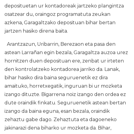
deposituetan ur kontadoreak jartzeko plangintza
osatzear du, oraingoz programatuta zeukan
azkena, Garagaltzako deposituan bihar bertan
jartzen hasiko direna baita.
Arantzazun, Uribarrin, Berezaon eta pasa den
astean Larrañan egin bezala, Garagaltza auzoa urez
hornitzen duen deposituan ere, zenbat ur irteten
den kontrolatzeko kontadorea jarriko da. Lanak,
bihar hasiko dira baina seguruenetik ez dira
amaituko, horretxegatik, inguruan bi ur mozketa
izango dituzte. Bigarrena noiz izango den ordea ez
dute oraindik finkatu. Seguruenetik astean bertan
izango da baina eguna, esan bezala, oraindik
zehaztu gabe dago. Zehaztuta eta dagoeneko
jakinarazi dena biharko ur mozketa da. Bihar,