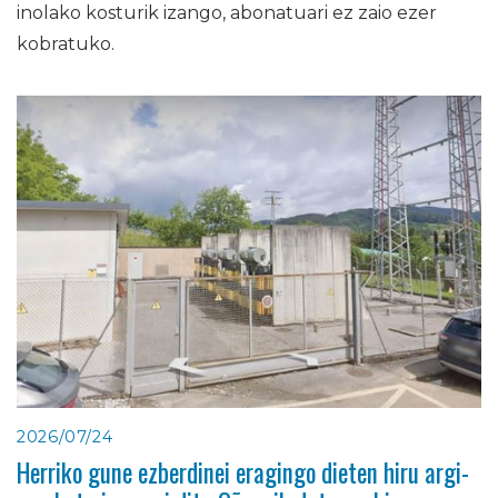
inolako kosturik izango, abonatuari ez zaio ezer
kobratuko.
2026/07/24
Herriko gune ezberdinei eragingo dieten hiru argi-