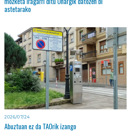
mozketa iragarri ditu Oñargik datozen bi
astetarako
2026/07/24
Abuztuan ez da TAOrik izango