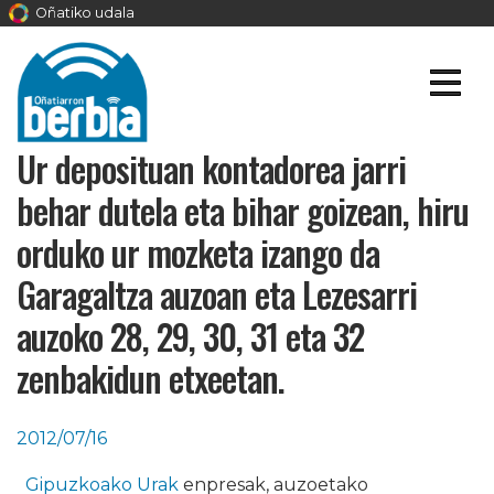
Oñatiko udala
Ur deposituan kontadorea jarri
behar dutela eta bihar goizean, hiru
orduko ur mozketa izango da
Garagaltza auzoan eta Lezesarri
auzoko 28, 29, 30, 31 eta 32
zenbakidun etxeetan.
2012/07/16
Gipuzkoako Urak
enpresak, auzoetako