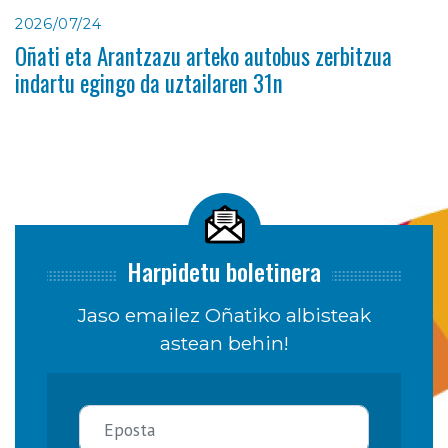
2026/07/24
Oñati eta Arantzazu arteko autobus zerbitzua
indartu egingo da uztailaren 31n
Harpidetu boletinera
Jaso emailez Oñatiko albisteak
astean behin!