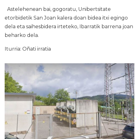
Astelehenean bai, gogoratu, Unibertsitate
etorbidetik San Joan kalera doan bidea itxi egingo
dela eta saihesbidera irteteko, Ibarratik barrena joan
beharko dela.
Iturria: Oñati irratia