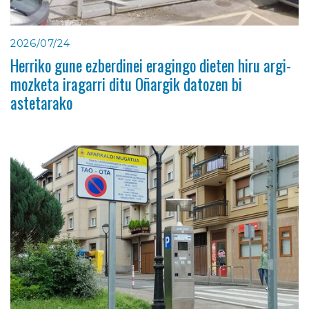
2026/07/24
Herriko gune ezberdinei eragingo dieten hiru argi-
mozketa iragarri ditu Oñargik datozen bi
astetarako