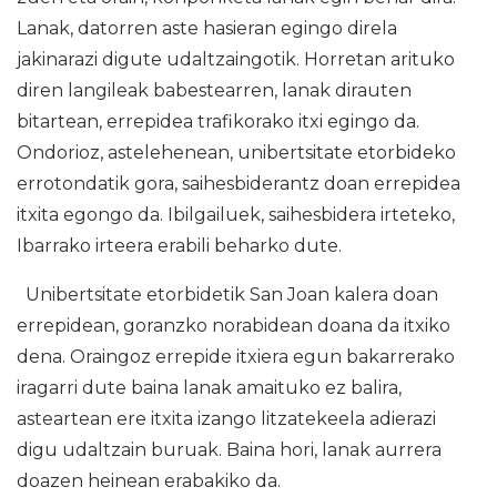
Lanak, datorren aste hasieran egingo direla
jakinarazi digute udaltzaingotik. Horretan arituko
diren langileak babestearren, lanak dirauten
bitartean, errepidea trafikorako itxi egingo da.
Ondorioz, astelehenean, unibertsitate etorbideko
errotondatik gora, saihesbiderantz doan errepidea
itxita egongo da. Ibilgailuek, saihesbidera irteteko,
Ibarrako irteera erabili beharko dute.
Unibertsitate etorbidetik San Joan kalera doan
errepidean, goranzko norabidean doana da itxiko
dena. Oraingoz errepide itxiera egun bakarrerako
iragarri dute baina lanak amaituko ez balira,
asteartean ere itxita izango litzatekeela adierazi
digu udaltzain buruak. Baina hori, lanak aurrera
doazen heinean erabakiko da.