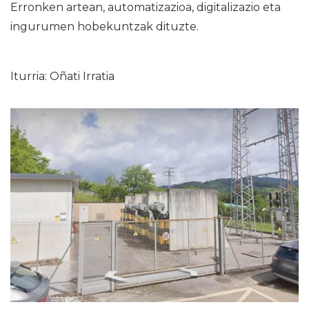
Erronken artean, automatizazioa, digitalizazio eta
ingurumen hobekuntzak dituzte.
Iturria: Oñati Irratia