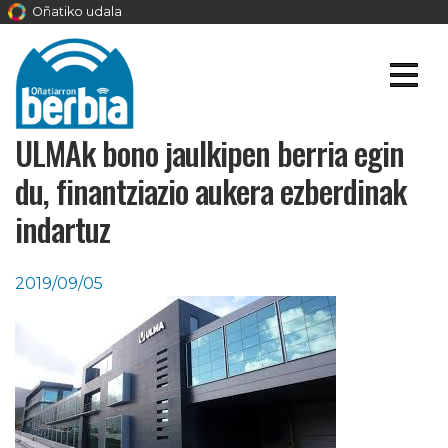
Oñatiko udala
ULMAk bono jaulkipen berria egin
du, finantziazio aukera ezberdinak
indartuz
2019/09/05