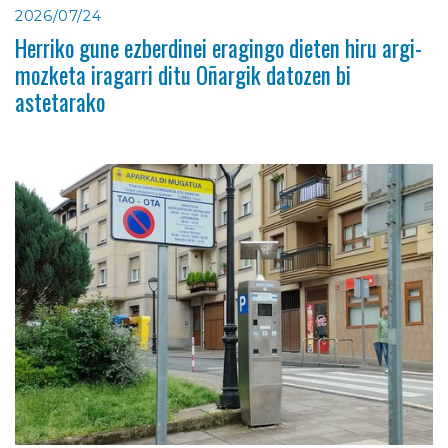
2026/07/24
Herriko gune ezberdinei eragingo dieten hiru argi-
mozketa iragarri ditu Oñargik datozen bi
astetarako