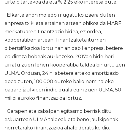
urte bitartekoa da eta % 2,25 eko interesa dute.
Elkarte anonimo edo mugatuko izaera duten
enpresa txiki eta ertainen artean ohikoa da MARF
merkatuaren finantzazio bidea, ez ordea,
kooperatiben artean. Finantzaketa iturrien
dibertsifikazioa lortu nahian dabil enpresa, betiere
baldintza hobeak aurkitzeko. 2017an bide hori
urratu zuen lehen kooperatiba taldea bihurtu zen
ULMA. Orduan, 24 hilabetera arteko amortizazio
epea zuten, 100.000 euroko balio nominaleko
pagare jaulkipen indibiduala egin zuen ULMA, 50
milioi euroko finantzazioa lortuz.
Garapen eta zabalpen egitasmo berriak ditu
eskuartean ULMA taldeak eta bono jaulkipenak
horretarako finantzazioa ahalbideratuko dio.