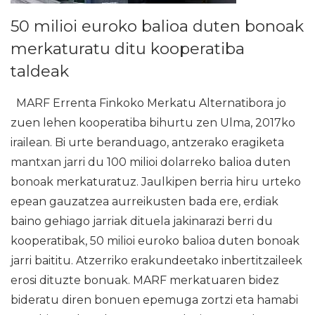
50 milioi euroko balioa duten bonoak
merkaturatu ditu kooperatiba
taldeak
MARF Errenta Finkoko Merkatu Alternatibora jo
zuen lehen kooperatiba bihurtu zen Ulma, 2017ko
irailean. Bi urte beranduago, antzerako eragiketa
mantxan jarri du 100 milioi dolarreko balioa duten
bonoak merkaturatuz. Jaulkipen berria hiru urteko
epean gauzatzea aurreikusten bada ere, erdiak
baino gehiago jarriak dituela jakinarazi berri du
kooperatibak, 50 milioi euroko balioa duten bonoak
jarri baititu. Atzerriko erakundeetako inbertitzaileek
erosi dituzte bonuak. MARF merkatuaren bidez
bideratu diren bonuen epemuga zortzi eta hamabi