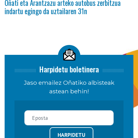
Oñati eta Arantzazu arteko autobus zerbitzua
indartu egingo da uztailaren 31n
Harpidetu boletinera
Jaso emailez Oñatiko albisteak
astean behin!
HARPIDETU