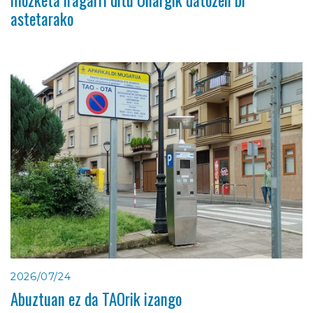
mozketa iragarri ditu Oñargik datozen bi
astetarako
2026/07/24
Abuztuan ez da TAOrik izango