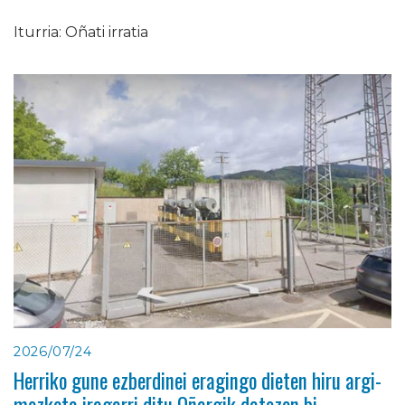
Iturria: Oñati irratia
2026/07/24
Herriko gune ezberdinei eragingo dieten hiru argi-