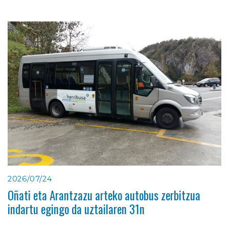
2026/07/24
Oñati eta Arantzazu arteko autobus zerbitzua
indartu egingo da uztailaren 31n