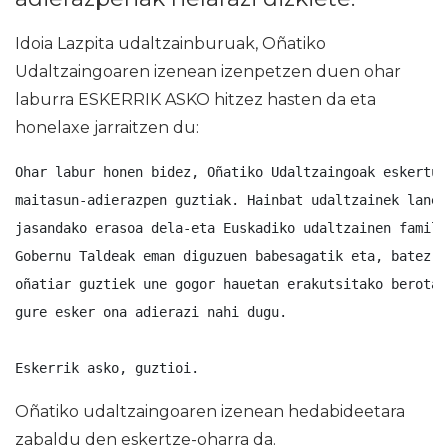
Idoia Lazpita udaltzainburuak, Oñatiko
Udaltzaingoaren izenean izenpetzen duen ohar
laburra ESKERRIK ASKO hitzez hasten da eta
honelaxe jarraitzen du:
Ohar labur honen bidez, Oñatiko Udaltzaingoak eskertu 
maitasun-adierazpen guztiak. Hainbat udaltzainek lanea
jasandako erasoa dela-eta Euskadiko udaltzainen famili
Gobernu Taldeak eman diguzuen babesagatik eta, batez e
oñatiar guztiek une gogor hauetan erakutsitako berotas
gure esker ona adierazi nahi dugu.
Eskerrik asko, guztioi.
Oñatiko udaltzaingoaren izenean hedabideetara
zabaldu den eskertze-oharra da.