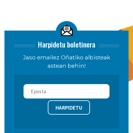
Harpidetu boletinera
Jaso emailez Oñatiko albisteak
astean behin!
HARPIDETU