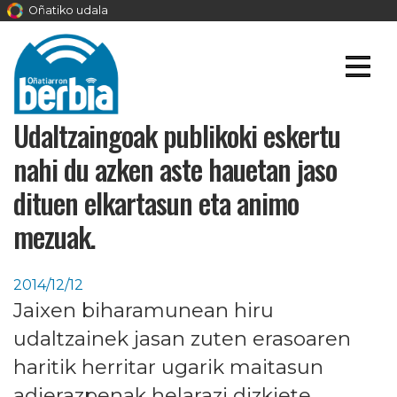
Oñatiko udala
Udaltzaingoak publikoki eskertu
nahi du azken aste hauetan jaso
dituen elkartasun eta animo
mezuak.
2014/12/12
Jaixen biharamunean hiru
udaltzainek jasan zuten erasoaren
haritik herritar ugarik maitasun
adierazpenak helarazi dizkiete.