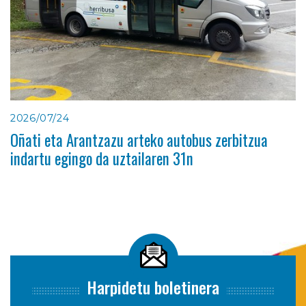
2026/07/24
Oñati eta Arantzazu arteko autobus zerbitzua
indartu egingo da uztailaren 31n
Harpidetu boletinera