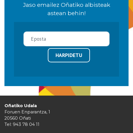
Jaso emailez Oñatiko albisteak
astean behin!
HARPIDETU
Oñatiko Udala
Foruen Enparantza, 1
20560 Oñati
Tel: 943 78 04 11