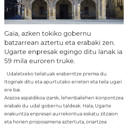
Gaia, azken tokiko gobernu
batzarrean aztertu eta erabaki zen.
Ugarte enpresak egingo ditu lanak ia
59 mila euroren truke.
Udaletxeko teilatuak eraberritze premia du.
Itoginak ditu eta apurtutako erreten eta teila ugari
ere bai.
Arazoa aspaldikoa izanik, lehenbailehen konpontzea
erabaki du udal gobernu taldeak. Hala, Ugarte
eraikuntza enpresari aurrekontua eskatu zitzaion
eta honen proposamena aztertuta, onartzea