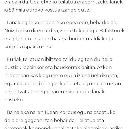
erabaki da. Udaletxeko teilatua eraberritzeko lanek
ia 59 mila euroko kostua izango dute.
Lanak egiteko hilabeteko epea edo, beharko da.
Noiz hasiko diren ordea, zehazteko dago. Bi faktorek
eragiten dute lanen hasiera hori: eguraldiak eta
korpus ospakizunek.
Euriak teilatuan ibiltzea zaildu egiten du, teila
bustiak labainkor eta hauskorrak baitira. Azken
hilabetean kasik egunero euria izan duela ikusita,
eguraldia pitin bat egonkortu eta egun batzuetan
behintzat ateri egotearen zain daude lanak
hasteko.
Baina ekainaren 10ean Korpus eguna ospatuko
dela ere gogoan izan behar da. Teilatua eta
erretenak konpondu ahal izateko aldamioak jarriko