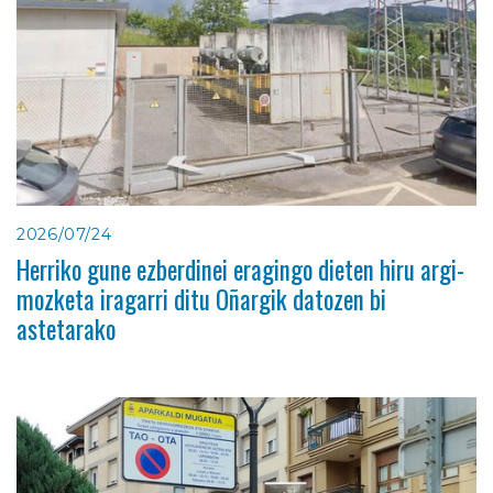
2026/07/24
Herriko gune ezberdinei eragingo dieten hiru argi-
mozketa iragarri ditu Oñargik datozen bi
astetarako