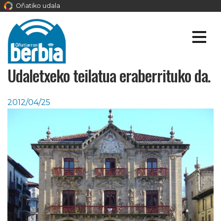
Oñatiko udala
Udaletxeko teilatua eraberrituko da.
2012/04/25