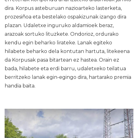
dira. Korpus asteburuan nazioarteko lasterketa,
prozesiñoa eta bestelako ospakizunak izango dira
plazan. Udaletxe inguruko aldamioek beraz,
arazoak sortuko lituzkete. Ondorioz, ordurako
kendu egin beharko lirateke. Lanak egiteko
hilabete beharko dela kontutan hartuta, litekeena
da Korpusak pasa bitartean ez hastea. Orain ez
bada, hilabete eta erdi barru, udaletxeko teilatua
berritzeko lanak egin-egingo dira, hartarako premia
handia baita.