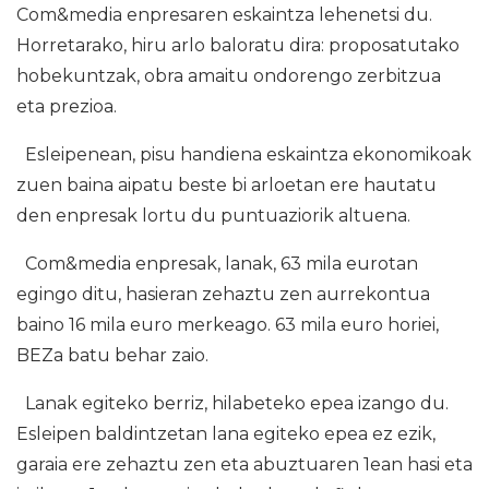
Com&media enpresaren eskaintza lehenetsi du.
Horretarako, hiru arlo baloratu dira: proposatutako
hobekuntzak, obra amaitu ondorengo zerbitzua
eta prezioa.
Esleipenean, pisu handiena eskaintza ekonomikoak
zuen baina aipatu beste bi arloetan ere hautatu
den enpresak lortu du puntuaziorik altuena.
Com&media enpresak, lanak, 63 mila eurotan
egingo ditu, hasieran zehaztu zen aurrekontua
baino 16 mila euro merkeago. 63 mila euro horiei,
BEZa batu behar zaio.
Lanak egiteko berriz, hilabeteko epea izango du.
Esleipen baldintzetan lana egiteko epea ez ezik,
garaia ere zehaztu zen eta abuztuaren 1ean hasi eta