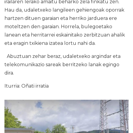
irailaren 1erako amaitu beharko zela finkatu zen.
Hau da, udaletxeko langileen gehiengoak oporrak
hartzen dituen garaian eta herriko jarduera ere
moteltzen den garaian. Horrela, bulegoetako
lanean eta herritarrei eskainitako zerbitzuan ahalik
eta eragin txikiena izatea lortu nahi da.
Abuztuan zehar beraz, udaletxeko argindar eta
telekomunikazio sareak berritzeko lanak egingo
dira.
Iturria: Oñati irratia