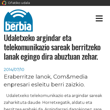
Oñatiko udala
Udaletxeko argindar eta
telekomunikazio sareak berritzeko
lanak egingo dira abuztuan zehar.
2014/07/10
Eraberritze lanok, Com&media
enpresari esleitu berri zaizkio.
Udaletxeko telekomunikazio eta argindar sareak
zaharkituta daude. Horretxegatik, aldatu eta
berritzea erabaki da. Argindarrari dagokionez, sare