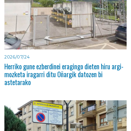
2026/07/24
Herriko gune ezberdinei eragingo dieten hiru argi-
mozketa iragarri ditu Oñargik datozen bi
astetarako