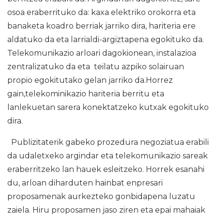
osoa eraberrituko da: kaxa elektriko orokorra eta
banaketa koadro berriak jarriko dira, hariteria ere
aldatuko da eta larrialdi-argiztapena egokituko da.
Telekomunikazio arloari dagokionean, instalazioa
zentralizatuko da eta teilatu azpiko solairuan
propio egokitutako gelan jarriko da.Horrez
gain,telekominikazio hariteria berritu eta
lanlekuetan sarera konektatzeko kutxak egokituko
dira.
Publizitaterik gabeko prozedura negoziatua erabili
da udaletxeko argindar eta telekomunikazio sareak
eraberritzeko lan hauek esleitzeko. Horrek esanahi
du, arloan diharduten hainbat enpresari
proposamenak aurkezteko gonbidapena luzatu
zaiela. Hiru proposamen jaso ziren eta epai mahaiak