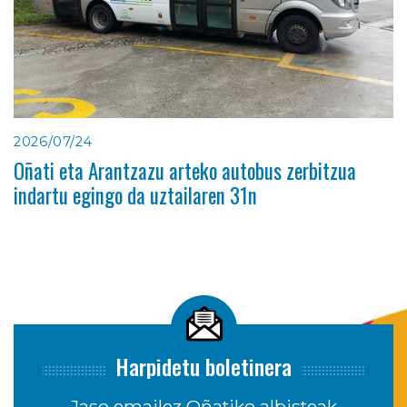
2026/07/24
Oñati eta Arantzazu arteko autobus zerbitzua
indartu egingo da uztailaren 31n
Harpidetu boletinera
Jaso emailez Oñatiko albisteak