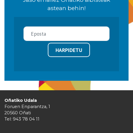
astean behin!
HARPIDETU
Oñatiko Udala
Foruen Enparantza, 1
20560 Oñati
Tel: 943 78 04 11