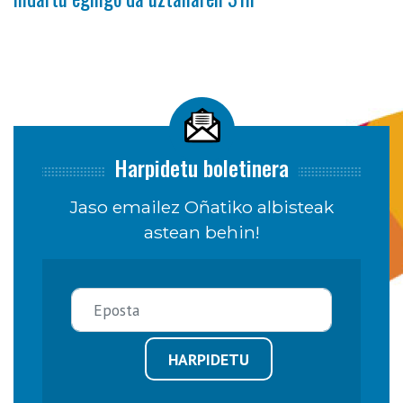
Harpidetu boletinera
Jaso emailez Oñatiko albisteak
astean behin!
HARPIDETU