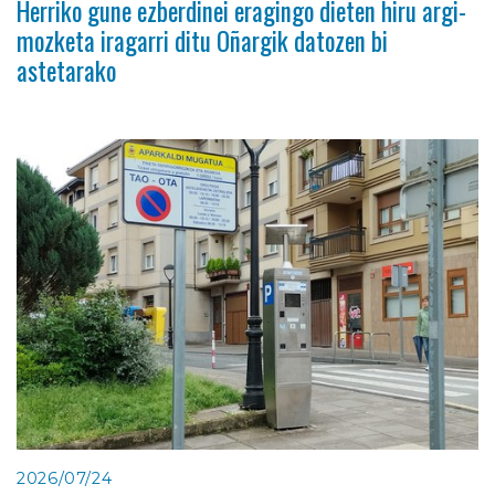
Herriko gune ezberdinei eragingo dieten hiru argi-
mozketa iragarri ditu Oñargik datozen bi
astetarako
2026/07/24