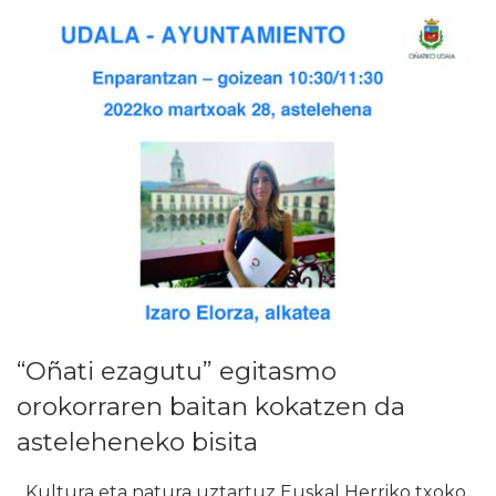
“Oñati ezagutu” egitasmo
orokorraren baitan kokatzen da
asteleheneko bisita
Kultura eta natura uztartuz Euskal Herriko txoko