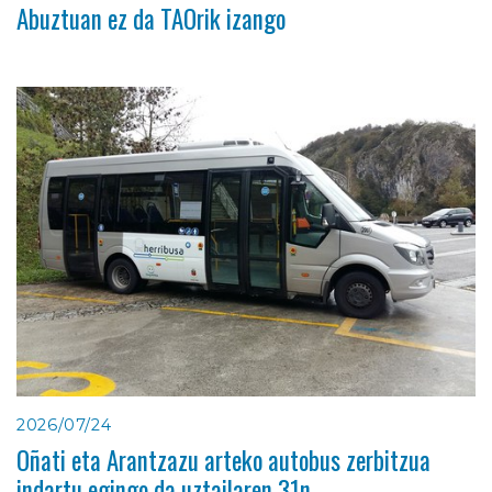
Abuztuan ez da TAOrik izango
2026/07/24
Oñati eta Arantzazu arteko autobus zerbitzua
indartu egingo da uztailaren 31n