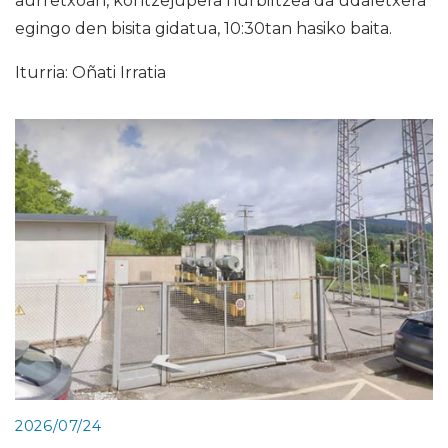
aurretxoan, kontzejupera hurbiltzea da udaletxera
egingo den bisita gidatua, 10:30tan hasiko baita.
Iturria: Oñati Irratia
2026/07/24