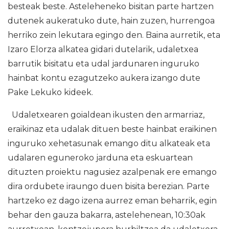
besteak beste. Asteleheneko bisitan parte hartzen
dutenek aukeratuko dute, hain zuzen, hurrengoa
herriko zein lekutara egingo den. Baina aurretik, eta
Izaro Elorza alkatea gidari dutelarik, udaletxea
barrutik bisitatu eta udal jardunaren inguruko
hainbat kontu ezagutzeko aukera izango dute
Pake Lekuko kideek.
Udaletxearen goialdean ikusten den armarriaz,
eraikinaz eta udalak dituen beste hainbat eraikinen
inguruko xehetasunak emango ditu alkateak eta
udalaren eguneroko jarduna eta eskuartean
dituzten proiektu nagusiez azalpenak ere emango
dira ordubete iraungo duen bisita berezian. Parte
hartzeko ez dago izena aurrez eman beharrik, egin
behar den gauza bakarra, astelehenean, 10:30ak