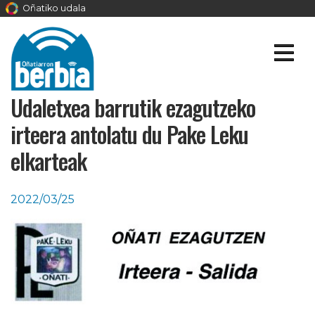
Oñatiko udala
Udaletxea barrutik ezagutzeko
irteera antolatu du Pake Leku
elkarteak
2022/03/25