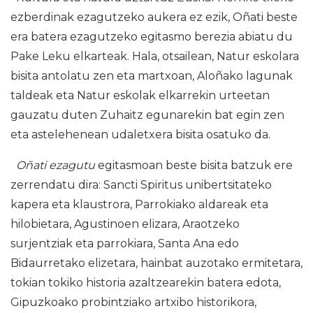
ezberdinak ezagutzeko aukera ez ezik, Oñati beste
era batera ezagutzeko egitasmo berezia abiatu du
Pake Leku elkarteak. Hala, otsailean, Natur eskolara
bisita antolatu zen eta martxoan, Aloñako lagunak
taldeak eta Natur eskolak elkarrekin urteetan
gauzatu duten Zuhaitz egunarekin bat egin zen
eta astelehenean udaletxera bisita osatuko da.
Oñati ezagutu
egitasmoan beste bisita batzuk ere
zerrendatu dira: Sancti Spiritus unibertsitateko
kapera eta klaustrora, Parrokiako aldareak eta
hilobietara, Agustinoen elizara, Araotzeko
surjentziak eta parrokiara, Santa Ana edo
Bidaurretako elizetara, hainbat auzotako ermitetara,
tokian tokiko historia azaltzearekin batera edota,
Gipuzkoako probintziako artxibo historikora,