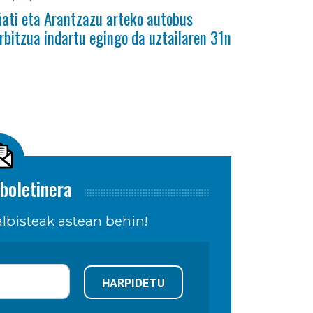
ati eta Arantzazu arteko autobus
rbitzua indartu egingo da uztailaren 31n
boletinera
lbisteak astean behin!
HARPIDETU