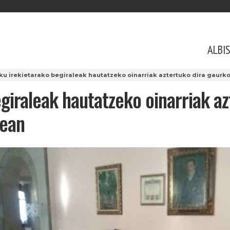
ALBI
u irekietarako begiraleak hautatzeko oinarriak aztertuko dira gaurk
giraleak hautatzeko oinarriak az
rean