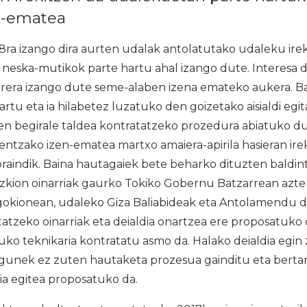
n-ematea
8ra izango dira aurten udalak antolatutako udaleku irek
o neska-mutikok parte hartu ahal izango dute. Interesa
rera izango dute seme-alaben izena emateko aukera. Bai
rtu eta ia hilabetez luzatuko den goizetako aisialdi egi
n begirale taldea kontratatzeko prozedura abiatuko du 
ntzako izen-ematea martxo amaiera-apirila hasieran irek
raindik. Baina hautagaiek bete beharko dituzten baldin
zkion oinarriak gaurko Tokiko Gobernu Batzarrean azter
agokionean, udaleko Giza Baliabideak eta Antolamendu
tatzeko oinarriak eta deialdia onartzea ere proposatuko 
uko teknikaria kontratatu asmo da. Halako deialdia egin 
agunek ez zuten hautaketa prozesua gainditu eta bertan
ria egitea proposatuko da.