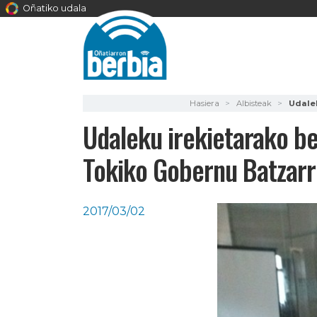
Oñatiko udala
Hasiera
Albisteak
Udalek
Udaleku irekietarako be
Tokiko Gobernu Batzar
2017/03/02