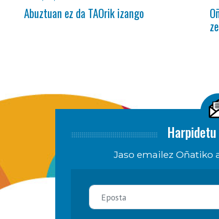
Abuztuan ez da TAOrik izango
Oñ
ze
Harpidetu 
Jaso emailez Oñatiko a