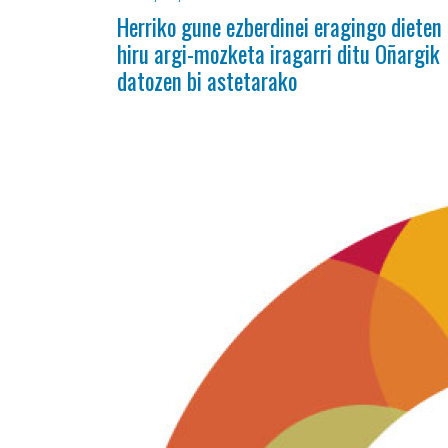
Herriko gune ezberdinei eragingo dieten
hiru argi-mozketa iragarri ditu Oñargik
datozen bi astetarako