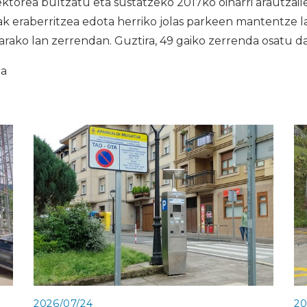
torea bultzatu eta sustatzeko 2017ko oinarri arautzail
k eraberritzea edota herriko jolas parkeen mantentze la
rarako lan zerrendan. Guztira, 49 gaiko zerrenda osatu d
ia
2026/07/24
20