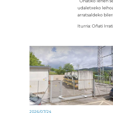
Oñatiko lehen sek
udaletxeko leihoa
arratsaldeko bile
Iturria: Oñati Irrat
2026/07/24