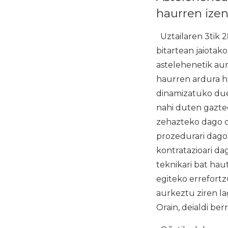
haurren ize
Uztailaren 3tik 2
bitartean jaiotak
astelehenetik aur
haurren ardura ha
dinamizatuko due
nahi duten gaztee
zehazteko dago o
prozedurari dago
kontratazioari d
teknikari bat hau
egiteko errefortz
aurkeztu ziren l
Orain, deialdi ber