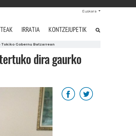
Euskara
STEAK
IRRATIA
KONTZEJUPETIK
o Tokiko Gobernu Batzarrean
tertuko dira gaurko