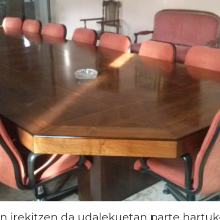
n irekitzen da udalekuetan parte hartu