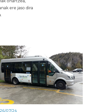
eak onartzea,
nak ere jaso dira
a.
26/07/24