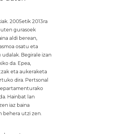
iak. 2005etik 2013ra
 duten gurasoek
na aldi berean,
tasmoa osatu eta
udalak. Begirale izan
iko da. Epea,
tzak eta aukeraketa
tuko dira. Pertsonal
 departamenturako
da. Hainbat lan
zen iaz baina
 behera utzi zen.