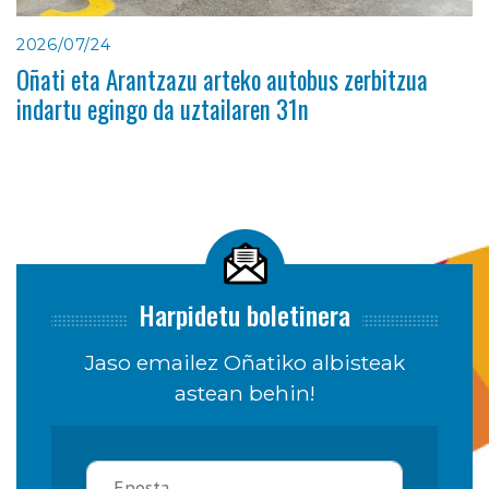
2026/07/24
Oñati eta Arantzazu arteko autobus zerbitzua
indartu egingo da uztailaren 31n
Harpidetu boletinera
Jaso emailez Oñatiko albisteak
astean behin!