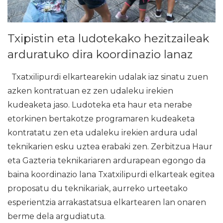
Txipistin eta ludotekako hezitzaileak
arduratuko dira koordinazio lanaz
Txatxilipurdi elkartearekin udalak iaz sinatu zuen
azken kontratuan ez zen udaleku irekien
kudeaketa jaso. Ludoteka eta haur eta nerabe
etorkinen bertakotze programaren kudeaketa
kontratatu zen eta udaleku irekien ardura udal
teknikarien esku uztea erabaki zen. Zerbitzua Haur
eta Gazteria teknikariaren ardurapean egongo da
baina koordinazio lana Txatxilipurdi elkarteak egitea
proposatu du teknikariak, aurreko urteetako
esperientzia arrakastatsua elkartearen lan onaren
berme dela argudiatuta.