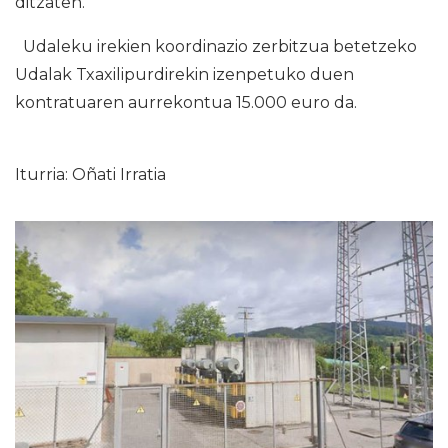
ditzaten.
Udaleku irekien koordinazio zerbitzua betetzeko
Udalak Txaxilipurdirekin izenpetuko duen
kontratuaren aurrekontua 15.000 euro da.
Iturria: Oñati Irratia