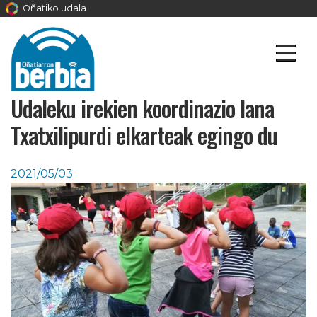
Oñatiko udala
Udaleku irekien koordinazio lana
Txatxilipurdi elkarteak egingo du
2021/05/03