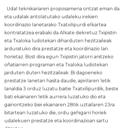
Udal teknikariaren proposamena ontzat eman da
eta udalak antolatutako udaleku irekien
koordinazio lanetarako Txatxilipurdi elkartea
kontratatzea erabaki da Alkate dekretuz.Txipistin
eta Txaloka ludotekan diharduten hezitzaileak
arduratuko dira prestatze eta koordinazio lan
horietaz. Bost dira egun Txipistin jatorri anitzeko
oñatiarren programan eta Txaloka ludotekan
jarduten duten hezitzaileak. Bi dagoeneko
prestatze lanetan hasita daude, apirilaren 1etik
lanaldia 3 orduz luzatu baitie Txatxilipurdik, beste
bati ekainaren 1etik aurrera luzatuko dio eta
gainontzeko biei ekainaren 28tik uztailaren 23ra
bitartean luzatuko die, ordu gehigarri horiek
udalekuen prestatze eta koordinazioan sartu