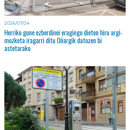
2026/07/24
Herriko gune ezberdinei eragingo dieten hiru argi-
mozketa iragarri ditu Oñargik datozen bi
astetarako