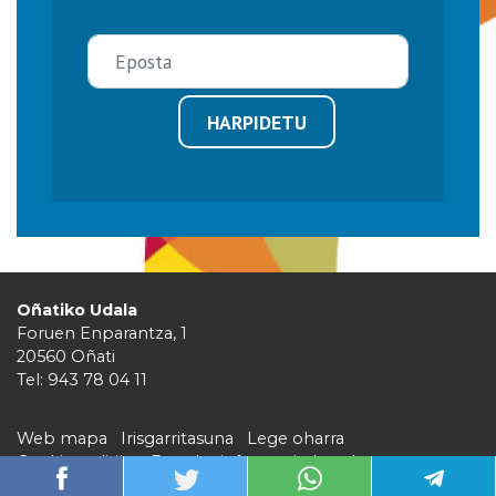
HARPIDETU
Oñatiko Udala
Foruen Enparantza, 1
20560 Oñati
Tel: 943 78 04 11
Web mapa
Irisgarritasuna
Lege oharra
Cookie politika
Barruko informazio kanala