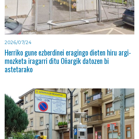
2026/07/24
Herriko gune ezberdinei eragingo dieten hiru argi-
mozketa iragarri ditu Oñargik datozen bi
astetarako