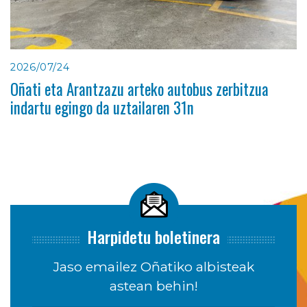
2026/07/24
Oñati eta Arantzazu arteko autobus zerbitzua
indartu egingo da uztailaren 31n
Harpidetu boletinera
Jaso emailez Oñatiko albisteak
astean behin!