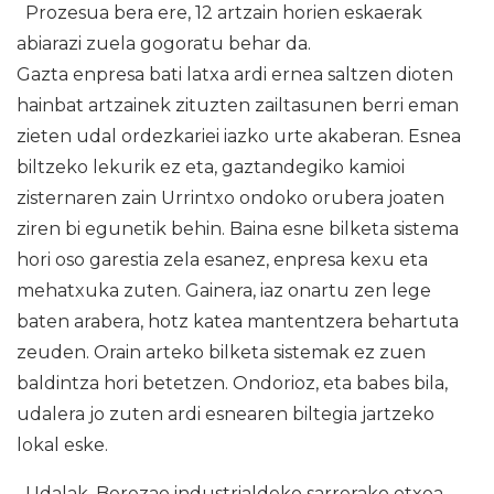
Prozesua bera ere, 12 artzain horien eskaerak
abiarazi zuela gogoratu behar da.
Gazta enpresa bati latxa ardi ernea saltzen dioten
hainbat artzainek zituzten zailtasunen berri eman
zieten udal ordezkariei iazko urte akaberan. Esnea
biltzeko lekurik ez eta, gaztandegiko kamioi
zisternaren zain Urrintxo ondoko orubera joaten
ziren bi egunetik behin. Baina esne bilketa sistema
hori oso garestia zela esanez, enpresa kexu eta
mehatxuka zuten. Gainera, iaz onartu zen lege
baten arabera, hotz katea mantentzera behartuta
zeuden. Orain arteko bilketa sistemak ez zuen
baldintza hori betetzen. Ondorioz, eta babes bila,
udalera jo zuten ardi esnearen biltegia jartzeko
lokal eske.
Udalak, Berezao industrialdeko sarrerako etxea