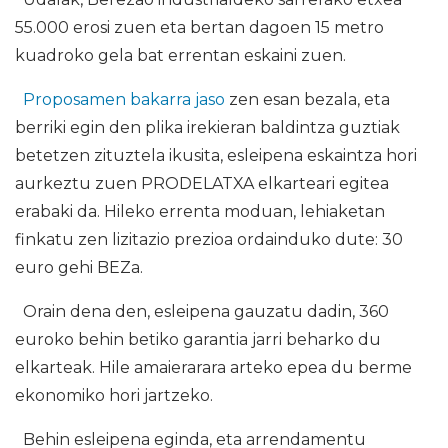
55.000 erosi zuen eta bertan dagoen 15 metro
kuadroko gela bat errentan eskaini zuen.
Proposamen bakarra jaso
zen esan bezala, eta
berriki egin den plika irekieran baldintza guztiak
betetzen zituztela ikusita, esleipena eskaintza hori
aurkeztu zuen PRODELATXA elkarteari egitea
erabaki da. Hileko errenta moduan, lehiaketan
finkatu zen lizitazio prezioa ordainduko dute: 30
euro gehi BEZa.
Orain dena den, esleipena gauzatu dadin, 360
euroko behin betiko garantia jarri beharko du
elkarteak. Hile amaierarara arteko epea du berme
ekonomiko hori jartzeko.
Behin esleipena eginda, eta arrendamentu