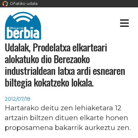
Oñatiko udala
Udalak, Prodelatxa elkarteari
alokatuko dio Berezaoko
industrialdean latxa ardi esnearen
biltegia kokatzeko lokala.
2012/07/18
Hartarako deitu zen lehiaketara 12
artzain biltzen dituen elkarte honen
proposamena bakarrik aurkeztu zen.