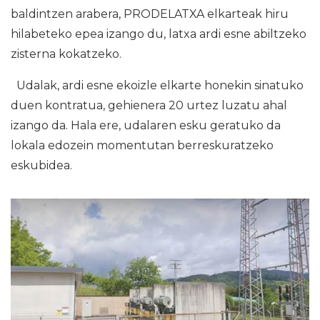
baldintzen arabera, PRODELATXA elkarteak hiru
hilabeteko epea izango du, latxa ardi esne abiltzeko
zisterna kokatzeko.
Udalak, ardi esne ekoizle elkarte honekin sinatuko
duen kontratua, gehienera 20 urtez luzatu ahal
izango da. Hala ere, udalaren esku geratuko da
lokala edozein momentutan berreskuratzeko
eskubidea.