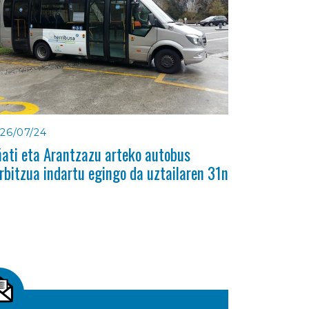
26/07/24
ati eta Arantzazu arteko autobus
rbitzua indartu egingo da uztailaren 31n