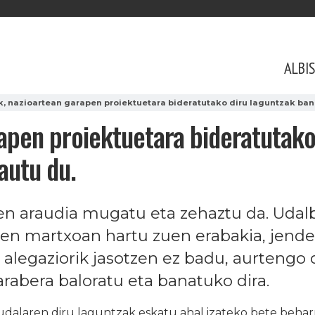
ALBI
, nazioartean garapen proiektuetara bideratutako diru laguntzak ban
apen proiektuetara bideratutako
autu du.
en araudia mugatu eta zehaztu da. Udal
en martxoan hartu zuen erabakia, jende
 alegaziorik jasotzen ez badu, aurtengo 
arabera baloratu eta banatuko dira.
laren diru laguntzak eskatu ahal izateko bete beharr