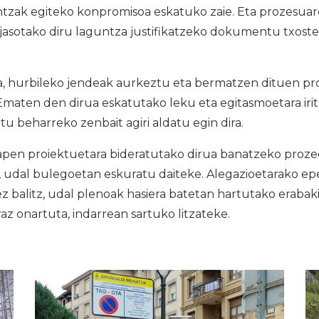
kintzak egiteko konpromisoa eskatuko zaie. Eta prozesu
 jasotako diru laguntza justifikatzeko dokumentu txost
a, hurbileko jendeak aurkeztu eta bermatzen dituen pr
 Ematen den dirua eskatutako leku eta egitasmoetara iri
tu beharreko zenbait agiri aldatu egin dira.
pen proiektuetara bideratutako dirua banatzeko proz
udal bulegoetan eskuratu daiteke. Alegazioetarako ep
ez balitz, udal plenoak hasiera batetan hartutako eraba
raz onartuta, indarrean sartuko litzateke.