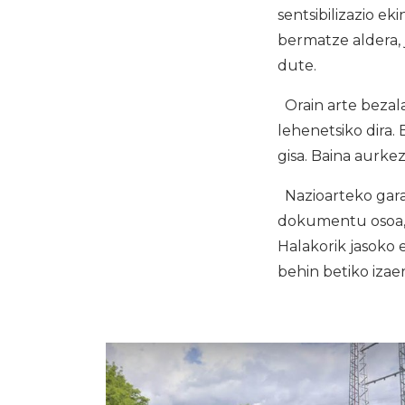
sentsibilizazio e
bermatze aldera,
dute.
Orain arte bezal
lehenetsiko dira.
gisa. Baina aurkez
Nazioarteko gara
dokumentu osoa, 
Halakorik jasoko 
behin betiko izae