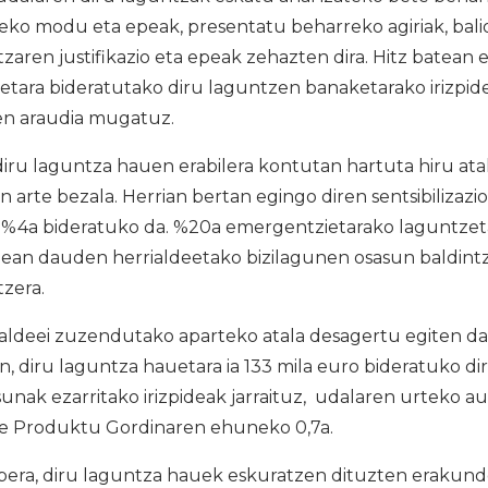
eko modu eta epeak, presentatu beharreko agiriak, bali
zaren justifikazio eta epeak zehazten dira. Hitz batean 
tara bideratutako diru laguntzen banaketarako irizpide
oen araudia mugatuz.
iru laguntza hauen erabilera kontutan hartuta hiru ata
in arte bezala. Herrian bertan egingo diren sentsibilizazio
 %4a bideratuko da. %20a emergentzietarako laguntzet
ean dauden herrialdeetako bizilagunen osasun baldintz
zera.
aldeei zuzendutako aparteko atala desagertu egiten da
n, diru laguntza hauetara ia 133 mila euro bideratuko di
unak ezarritako irizpideak jarraituz, udalaren urteko 
rne Produktu Gordinaren ehuneko 0,7a.
bera, diru laguntza hauek eskuratzen dituzten erakunde