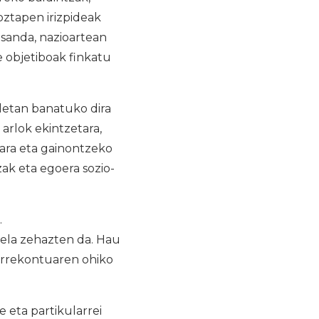
oztapen irizpideak
esanda, nazioartean
 objetiboak finkatu
letan banatuko dira
 arlok ekintzetara,
ara eta gainontzeko
ak eta egoera sozio-
.
rela zehazten da. Hau
aurrekontuaren ohiko
 eta partikularrei