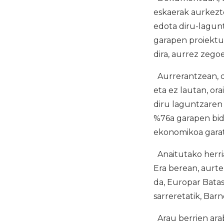
eskaerak aurkezt
edota diru-lagunt
garapen proiektue
dira, aurrez zeg
Aurrerantzean, d
eta ez lautan, ora
diru laguntzaren
%76a garapen bid
ekonomikoa garat
Anaitutako herri
Era berean, aurte
da, Europar Batas
sarreretatik, Ba
Arau berrien ara