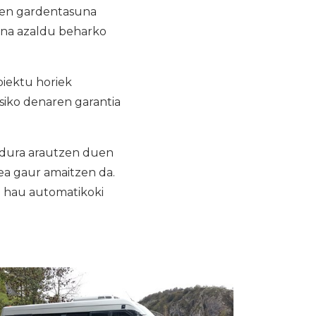
aren gardentasuna
ena azaldu beharko
oiektu horiek
tsiko denaren garantia
edura arautzen duen
ea gaur amaitzen da.
ki hau automatikoki