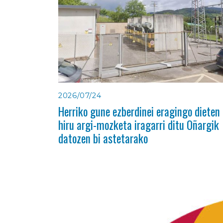
2026/07/24
Herriko gune ezberdinei eragingo dieten
hiru argi-mozketa iragarri ditu Oñargik
datozen bi astetarako