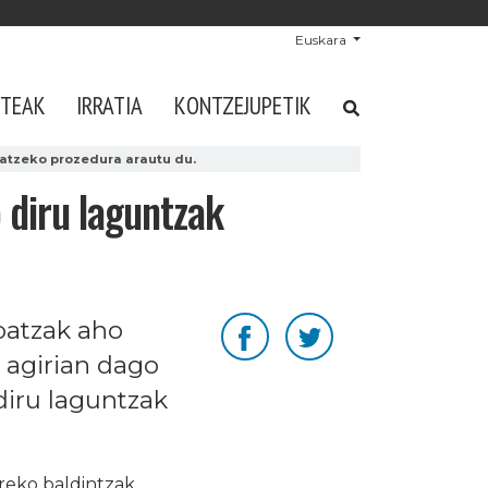
Euskara
STEAK
IRRATIA
KONTZEJUPETIK
atzeko prozedura arautu du.
 diru laguntzak
batzak aho
 agirian dago
diru laguntzak
eko baldintzak,