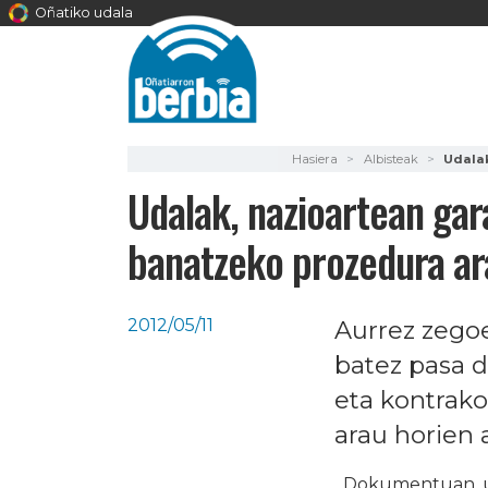
Oñatiko udala
Hasiera
Albisteak
Udalak
Udalak, nazioartean gar
banatzeko prozedura ar
2012/05/11
Aurrez zego
batez pasa d
eta kontrako
arau horien 
Dokumentuan, uda