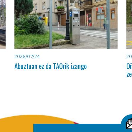
2026/07/24
20
Abuztuan ez da TAOrik izango
Oñ
ze