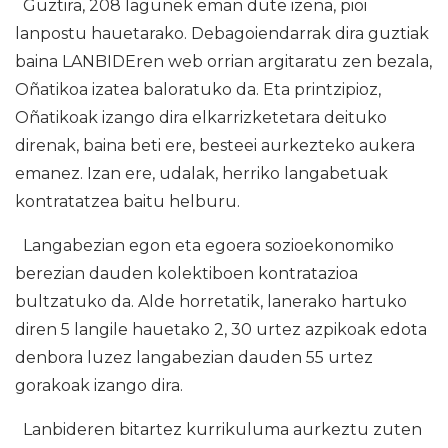
Guztira, 208 lagunek eman dute izena, pioi
lanpostu hauetarako. Debagoiendarrak dira guztiak
baina LANBIDEren web orrian argitaratu zen bezala,
Oñatikoa izatea baloratuko da. Eta printzipioz,
Oñatikoak izango dira elkarrizketetara deituko
direnak, baina beti ere, besteei aurkezteko aukera
emanez. Izan ere, udalak, herriko langabetuak
kontratatzea baitu helburu.
Langabezian egon eta egoera sozioekonomiko
berezian dauden kolektiboen kontratazioa
bultzatuko da. Alde horretatik, lanerako hartuko
diren 5 langile hauetako 2, 30 urtez azpikoak edota
denbora luzez langabezian dauden 55 urtez
gorakoak izango dira.
Lanbideren bitartez kurrikuluma aurkeztu zuten