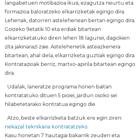
langabetuen motibazioa ikusi, ezagutza neurtu eta
formazioa baloratzeko elkarrizketak egingo dira.
Lehenak, datorren astelehenean bertan egingo dira.
Goizeko 9etatik 10 eta erdiak bitartean
elkarrizketatuko diren lehen 18 lagunei, dagokien
zita jakinarazi zaie. Astelehenetik asteazkenera
bitartean, ahal dela, elkarrizketa guztiak egingo dira.
Kontratazioak berriz, martxo-apirila bitartean egingo
dira.
Udalak, laneratze programa honen baitan
kontratatuko dituen 5 pioiei, jardun osoko sei
hilabetetarako kontratua egingo die.
Atzo, beste elkarrizketa batzuk ere egin ziren:
nekazal teknikaria kontratatzeko.
Kasu honetan 7 hautagai bakarrik zeuden eta