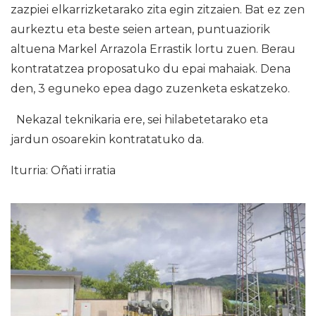
zazpiei elkarrizketarako zita egin zitzaien. Bat ez zen
aurkeztu eta beste seien artean, puntuaziorik
altuena Markel Arrazola Errastik lortu zuen. Berau
kontratatzea proposatuko du epai mahaiak. Dena
den, 3 eguneko epea dago zuzenketa eskatzeko.
Nekazal teknikaria ere, sei hilabetetarako eta
jardun osoarekin kontratatuko da.
Iturria: Oñati irratia