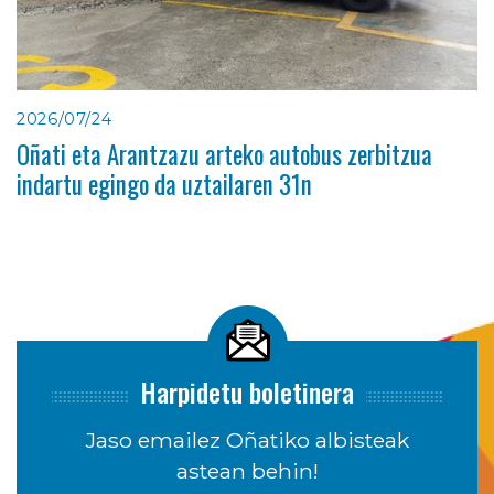
2026/07/24
Oñati eta Arantzazu arteko autobus zerbitzua
indartu egingo da uztailaren 31n
Harpidetu boletinera
Jaso emailez Oñatiko albisteak
astean behin!