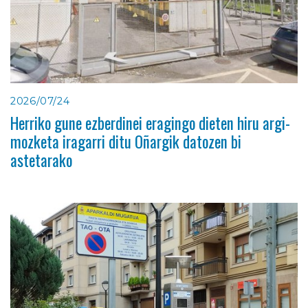
2026/07/24
Herriko gune ezberdinei eragingo dieten hiru argi-
mozketa iragarri ditu Oñargik datozen bi
astetarako