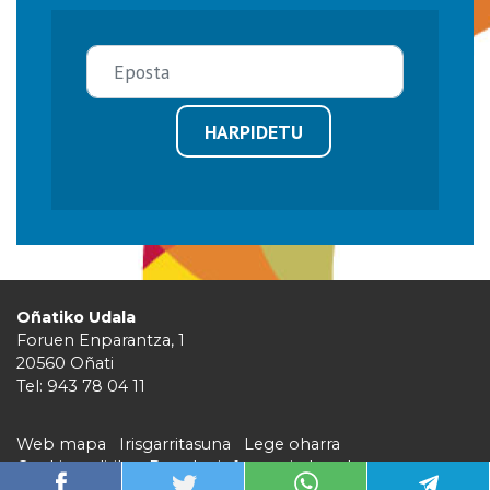
HARPIDETU
Oñatiko Udala
Foruen Enparantza, 1
20560 Oñati
Tel: 943 78 04 11
Web mapa
Irisgarritasuna
Lege oharra
Cookie politika
Barruko informazio kanala