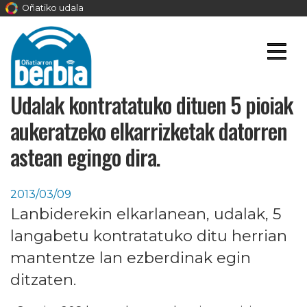
Oñatiko udala
Udalak kontratatuko dituen 5 pioiak
aukeratzeko elkarrizketak datorren
astean egingo dira.
2013/03/09
Lanbiderekin elkarlanean, udalak, 5
langabetu kontratatuko ditu herrian
mantentze lan ezberdinak egin
ditzaten.