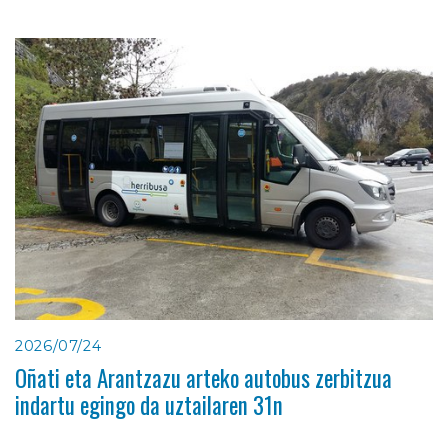
2026/07/24
Oñati eta Arantzazu arteko autobus zerbitzua
indartu egingo da uztailaren 31n