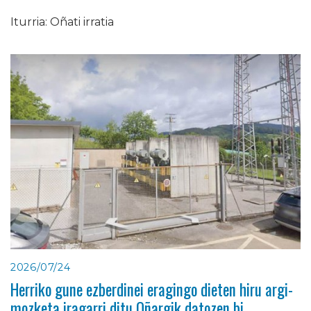
Iturria: Oñati irratia
2026/07/24
Herriko gune ezberdinei eragingo dieten hiru argi-
mozketa iragarri ditu Oñargik datozen bi