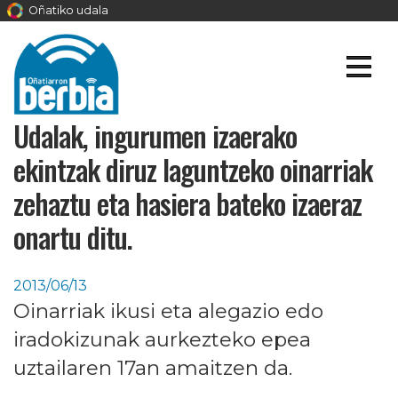
Oñatiko udala
Udalak, ingurumen izaerako
ekintzak diruz laguntzeko oinarriak
zehaztu eta hasiera bateko izaeraz
onartu ditu.
2013/06/13
Oinarriak ikusi eta alegazio edo
iradokizunak aurkezteko epea
uztailaren 17an amaitzen da.