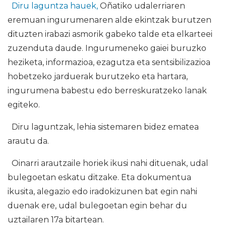
Diru laguntza hauek,
Oñatiko udalerriaren
eremuan ingurumenaren alde ekintzak burutzen
dituzten irabazi asmorik gabeko talde eta elkarteei
zuzenduta daude. Ingurumeneko gaiei buruzko
heziketa, informazioa, ezagutza eta sentsibilizazioa
hobetzeko jarduerak burutzeko eta hartara,
ingurumena babestu edo berreskuratzeko lanak
egiteko.
Diru laguntzak, lehia sistemaren bidez ematea
arautu da.
Oinarri arautzaile horiek ikusi nahi dituenak, udal
bulegoetan eskatu ditzake. Eta dokumentua
ikusita, alegazio edo iradokizunen bat egin nahi
duenak ere, udal bulegoetan egin behar du
uztailaren 17a bitartean.