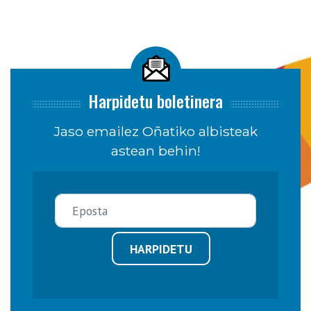
Harpidetu boletinera
Jaso emailez Oñatiko albisteak
astean behin!
HARPIDETU