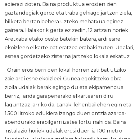
adierazi zioten. Baina produktua erosten zien
gaztandegiak geroz eta traba gehiago jartzen ziela,
bilketa bertan behera uzteko mehatxua eginez
gainera. Halakorik gerta ez zedin, 12 artzain horiek
Aretxabaletako beste batekin batera, ardi esne
ekoizleen elkarte bat eratzea erabaki zuten. Udalari,
esnea gordetzeko zisterna jartzeko lokala eskatuz.
Orain erosi berri den lokal horren zati bat utziko
zaie ardi esne ekoizleei. Gunea egokitzeko obra
zibila udalak berak egingo du eta ekipamendua
berriz, landa garapenerako elkartearen diru
laguntzaz jarriko da. Lanak, lehenbailehen egin eta
1.500 litroko edukiera izango duen ontzia azaroa-
abendurako erabilgarri izatea lortu nahi da. Baina
instalazio horiek udalak erosi duen ia 100 metro