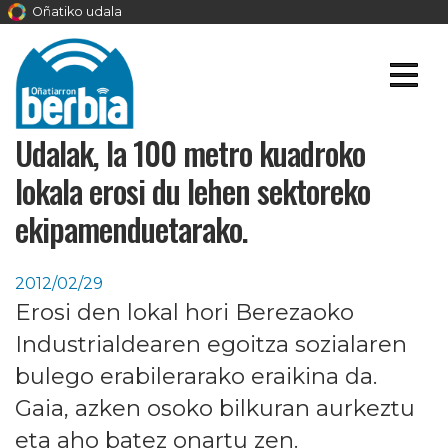
Oñatiko udala
Udalak, Ia 100 metro kuadroko
lokala erosi du lehen sektoreko
ekipamenduetarako.
2012/02/29
Erosi den lokal hori Berezaoko
Industrialdearen egoitza sozialaren
bulego erabilerarako eraikina da.
Gaia, azken osoko bilkuran aurkeztu
eta aho batez onartu zen.