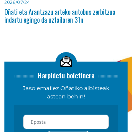
2026/07/24
Oñati eta Arantzazu arteko autobus zerbitzua
indartu egingo da uztailaren 31n
Harpidetu boletinera
Jaso emailez Oñatiko albisteak
astean behin!