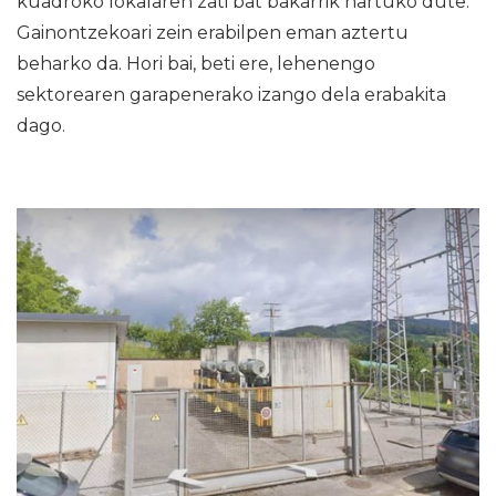
kuadroko lokalaren zati bat bakarrik hartuko dute.
Gainontzekoari zein erabilpen eman aztertu
beharko da. Hori bai, beti ere, lehenengo
sektorearen garapenerako izango dela erabakita
dago.