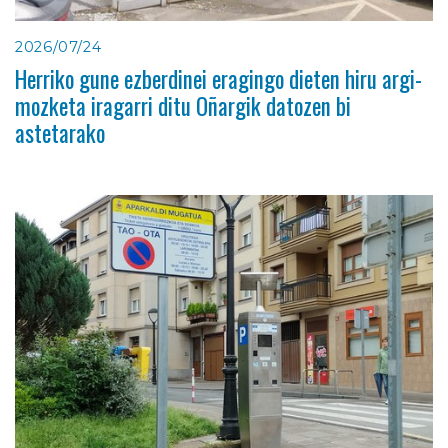
2026/07/24
Herriko gune ezberdinei eragingo dieten hiru argi-
mozketa iragarri ditu Oñargik datozen bi
astetarako