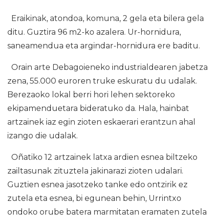
Eraikinak, atondoa, komuna, 2 gela eta bilera gela
ditu. Guztira 96 m2-ko azalera. Ur-hornidura,
saneamendua eta argindar-hornidura ere baditu.
Orain arte Debagoieneko industrialdearen jabetza
zena, 55.000 euroren truke eskuratu du udalak.
Berezaoko lokal berri hori lehen sektoreko
ekipamenduetara bideratuko da. Hala, hainbat
artzainek iaz egin zioten eskaerari erantzun ahal
izango die udalak.
Oñatiko 12 artzainek latxa ardien esnea biltzeko
zailtasunak zituztela jakinarazi zioten udalari.
Guztien esnea jasotzeko tanke edo ontzirik ez
zutela eta esnea, bi egunean behin, Urrintxo
ondoko orube batera marmitatan eramaten zutela