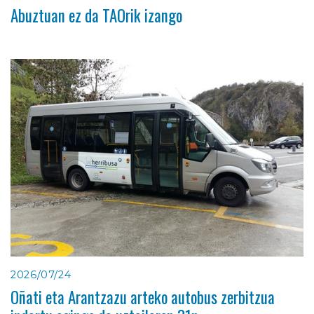
Abuztuan ez da TAOrik izango
2026/07/24
Oñati eta Arantzazu arteko autobus zerbitzua