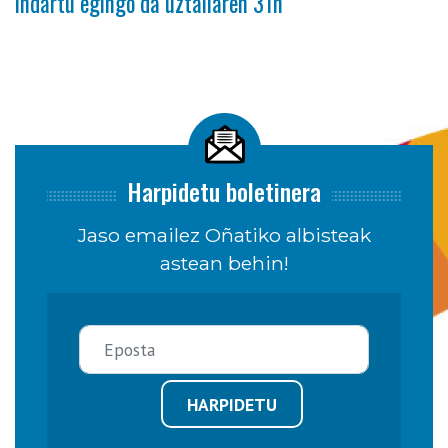
indartu egingo da uztailaren 31n
Harpidetu boletinera
Jaso emailez Oñatiko albisteak
astean behin!
HARPIDETU