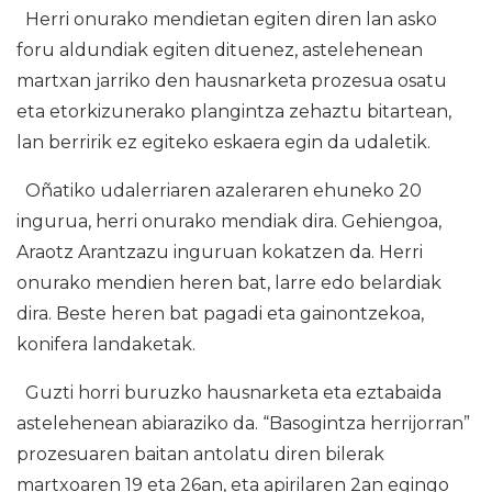
Herri onurako mendietan egiten diren lan asko
foru aldundiak egiten dituenez, astelehenean
martxan jarriko den hausnarketa prozesua osatu
eta etorkizunerako plangintza zehaztu bitartean,
lan berririk ez egiteko eskaera egin da udaletik.
Oñatiko udalerriaren azaleraren ehuneko 20
ingurua, herri onurako mendiak dira. Gehiengoa,
Araotz Arantzazu inguruan kokatzen da. Herri
onurako mendien heren bat, larre edo belardiak
dira. Beste heren bat pagadi eta gainontzekoa,
konifera landaketak.
Guzti horri buruzko hausnarketa eta eztabaida
astelehenean abiaraziko da. “Basogintza herrijorran”
prozesuaren baitan antolatu diren bilerak
martxoaren 19 eta 26an, eta apirilaren 2an egingo