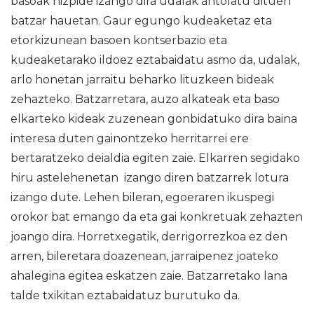
basoak hizpide izango dira udalak antolatu dituen
batzar hauetan. Gaur egungo kudeaketaz eta
etorkizunean basoen kontserbazio eta
kudeaketarako ildoez eztabaidatu asmo da, udalak,
arlo honetan jarraitu beharko lituzkeen bideak
zehazteko. Batzarretara, auzo alkateak eta baso
elkarteko kideak zuzenean gonbidatuko dira baina
interesa duten gainontzeko herritarrei ere
bertaratzeko deialdia egiten zaie. Elkarren segidako
hiru astelehenetan izango diren batzarrek lotura
izango dute. Lehen bileran, egoeraren ikuspegi
orokor bat emango da eta gai konkretuak zehazten
joango dira. Horretxegatik, derrigorrezkoa ez den
arren, bileretara doazenean, jarraipenez joateko
ahalegina egitea eskatzen zaie. Batzarretako lana
talde txikitan eztabaidatuz burutuko da.