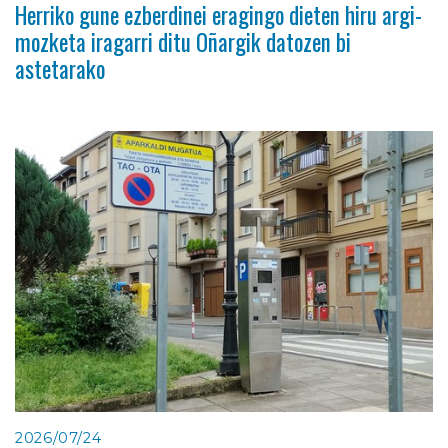
Herriko gune ezberdinei eragingo dieten hiru argi-
mozketa iragarri ditu Oñargik datozen bi
astetarako
2026/07/24