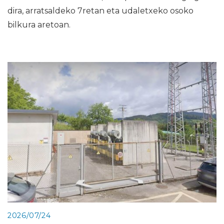
dira, arratsaldeko 7retan eta udaletxeko osoko
bilkura aretoan.
2026/07/24