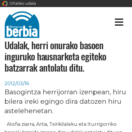
Oñatiko udala
Udalak, herri onurako basoen
inguruko hausnarketa egiteko
batzarrak antolatu ditu.
2012/03/16
Basogintza herrijorran izenpean, hiru
bilera ireki egingo dira datozen hiru
astelehenetan.
Aloña ziarra, Artia, Txirikilaleku eta Iturrigorriko