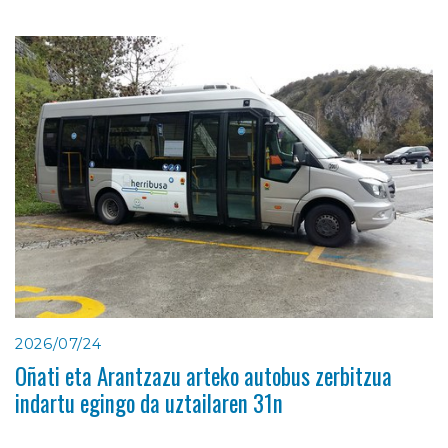
2026/07/24
Oñati eta Arantzazu arteko autobus zerbitzua
indartu egingo da uztailaren 31n