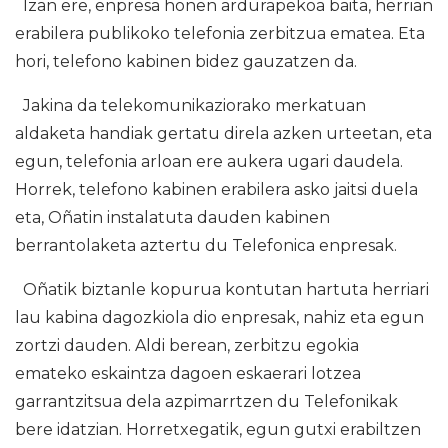
Izan ere, enpresa honen ardurapekoa baita, herrian
erabilera publikoko telefonia zerbitzua ematea. Eta
hori, telefono kabinen bidez gauzatzen da.
Jakina da telekomunikaziorako merkatuan
aldaketa handiak gertatu direla azken urteetan, eta
egun, telefonia arloan ere aukera ugari daudela.
Horrek, telefono kabinen erabilera asko jaitsi duela
eta, Oñatin instalatuta dauden kabinen
berrantolaketa aztertu du Telefonica enpresak.
Oñatik biztanle kopurua kontutan hartuta herriari
lau kabina dagozkiola dio enpresak, nahiz eta egun
zortzi dauden. Aldi berean, zerbitzu egokia
emateko eskaintza dagoen eskaerari lotzea
garrantzitsua dela azpimarrtzen du Telefonikak
bere idatzian. Horretxegatik, egun gutxi erabiltzen