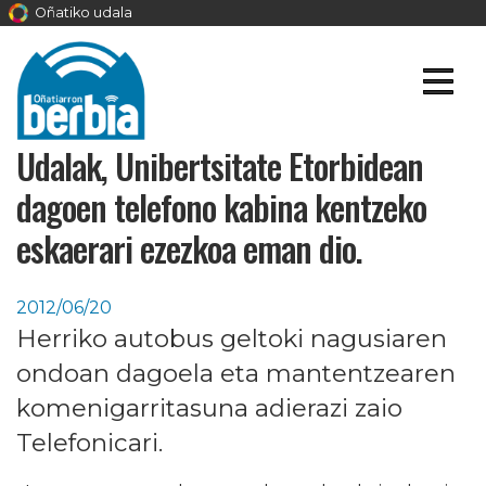
Oñatiko udala
Udalak, Unibertsitate Etorbidean
dagoen telefono kabina kentzeko
eskaerari ezezkoa eman dio.
2012/06/20
Herriko autobus geltoki nagusiaren
ondoan dagoela eta mantentzearen
komenigarritasuna adierazi zaio
Telefonicari.