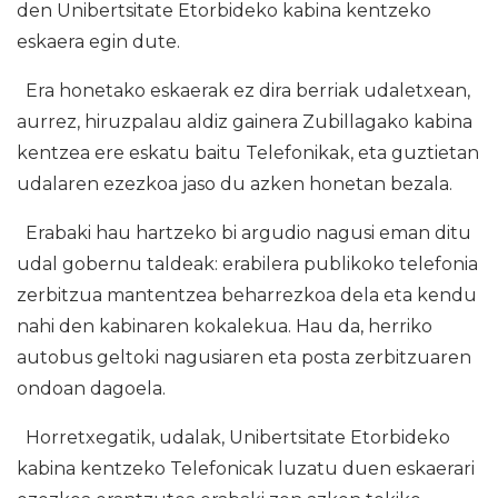
den Unibertsitate Etorbideko kabina kentzeko
eskaera egin dute.
Era honetako eskaerak ez dira berriak udaletxean,
aurrez, hiruzpalau aldiz gainera Zubillagako kabina
kentzea ere eskatu baitu Telefonikak, eta guztietan
udalaren ezezkoa jaso du azken honetan bezala.
Erabaki hau hartzeko bi argudio nagusi eman ditu
udal gobernu taldeak: erabilera publikoko telefonia
zerbitzua mantentzea beharrezkoa dela eta kendu
nahi den kabinaren kokalekua. Hau da, herriko
autobus geltoki nagusiaren eta posta zerbitzuaren
ondoan dagoela.
Horretxegatik, udalak, Unibertsitate Etorbideko
kabina kentzeko Telefonicak luzatu duen eskaerari