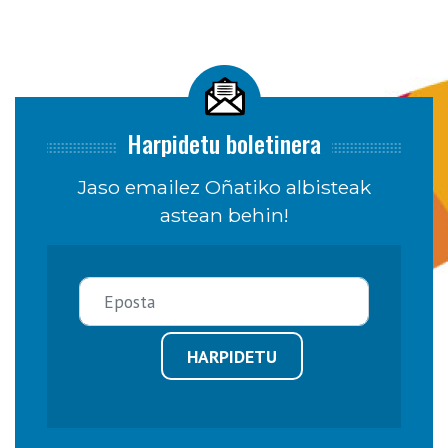
Harpidetu boletinera
Jaso emailez Oñatiko albisteak
astean behin!
HARPIDETU