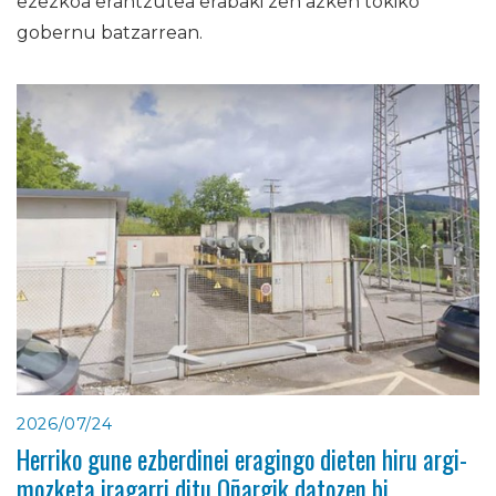
ezezkoa erantzutea erabaki zen azken tokiko
gobernu batzarrean.
2026/07/24
Herriko gune ezberdinei eragingo dieten hiru argi-
mozketa iragarri ditu Oñargik datozen bi