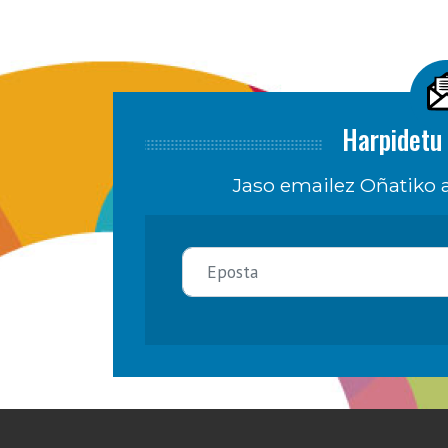
Harpidetu 
Jaso emailez Oñatiko a