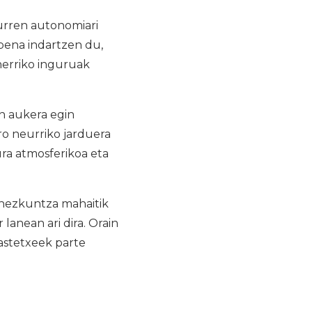
urren autonomiari
pena indartzen du,
herriko inguruak
 aukera egin
ro neurriko jarduera
ura atmosferikoa eta
 hezkuntza mahaitik
lanean ari dira. Orain
astetxeek parte