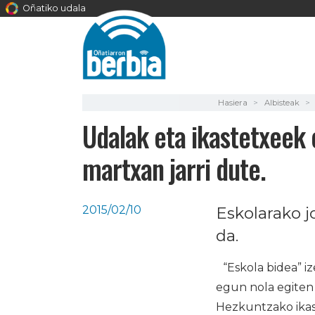
Oñatiko udala
Hasiera
Albisteak
Udalak eta ikastetxeek e
martxan jarri dute.
2015/02/10
Eskolarako j
da.
“Eskola bidea” i
egun nola egiten
Hezkuntzako ikasl