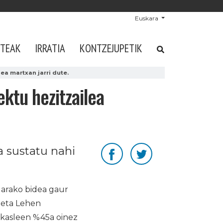
Euskara
STEAK
IRRATIA
KONTZEJUPETIK
ea martxan jarri dute.
ektu hezitzailea
a sustatu nahi
olarako bidea gaur
 eta Lehen
Ikasleen %45a oinez