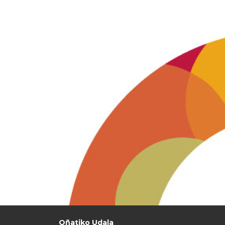
Oñatiko Udala