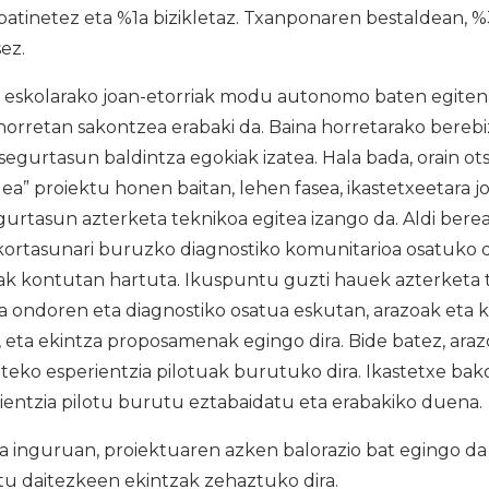
 patinetez eta %1a bizikletaz. Txanponaren bestaldean, %
ez.
 eskolarako joan-etorriak modu autonomo baten egite
 horretan sakontzea erabaki da. Baina horretarako berebi
segurtasun baldintza egokiak izatea. Hala bada, orain ots
ea” proiektu honen baitan, lehen fasea, ikastetxeetara jo
urtasun azterketa teknikoa egitea izango da. Aldi berea
rtasunari buruzko diagnostiko komunitarioa osatuko da,
ak kontutan hartuta. Ikuspuntu guzti hauek azterketa 
ra ondoren eta diagnostiko osatua eskutan, arazoak eta
 eta ekintza proposamenak egingo dira. Bide batez, ara
teko esperientzia pilotuak burutuko dira. Ikastetxe bako
ientzia pilotu burutu eztabaidatu eta erabakiko duena.
 inguruan, proiektuaren azken balorazio bat egingo da
tu daitezkeen ekintzak zehaztuko dira.