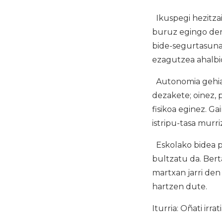
Ikuspegi hezitza
buruz egingo den
bide-segurtasunar
ezagutzea ahalbi
Autonomia gehia
dezakete; oinez, 
fisikoa eginez. G
istripu-tasa murri
Eskolako bidea p
bultzatu da. Berta
martxan jarri de
hartzen dute.
Iturria: Oñati irrat