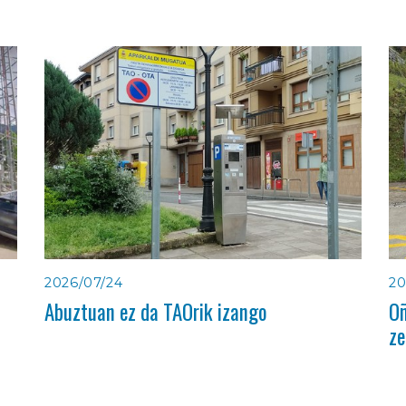
2026/07/24
20
Abuztuan ez da TAOrik izango
Oñ
ze