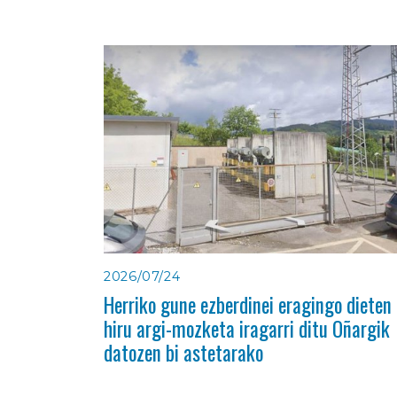
2026/07/24
Herriko gune ezberdinei eragingo dieten
hiru argi-mozketa iragarri ditu Oñargik
datozen bi astetarako