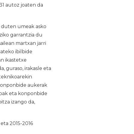
31 autoz joaten da
n duten umeak asko
ziko garrantzia du
ailean martxan jarri
ateko ibilbide
n ikastetxe
 guraso, irakasle eta
teknikoarekin
 konponbide aukerak
zoak eta konponbide
itza izango da,
 eta 2015-2016