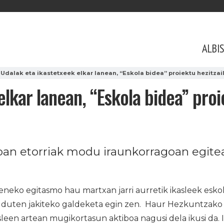
ALBI
Udalak eta ikastetxeek elkar lanean, “Eskola bidea” proiektu hezitzail
lkar lanean, “Eskola bidea” proi
oan etorriak modu iraunkorragoan egite
zeneko egitasmo hau martxan jarri aurretik ikasleek esk
 duten jakiteko galdeketa egin zen. Haur Hezkuntzako
een artean mugikortasun aktiboa nagusi dela ikusi da. 