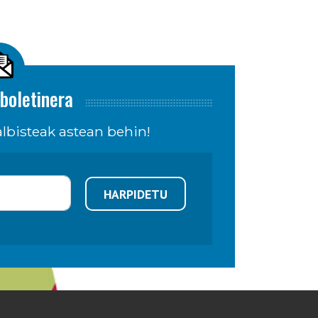
boletinera
lbisteak astean behin!
HARPIDETU