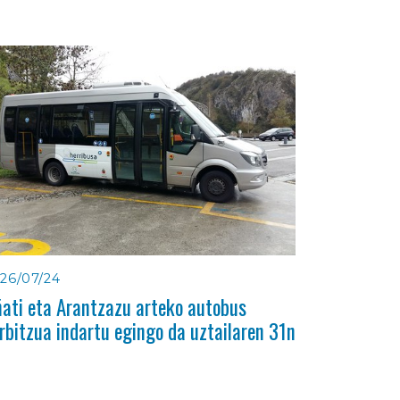
26/07/24
ati eta Arantzazu arteko autobus
rbitzua indartu egingo da uztailaren 31n