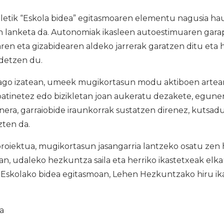
iletik “Eskola bidea” egitasmoaren elementu nagusia ha
 lanketa da. Autonomiak ikasleen autoestimuaren gara
en eta gizabidearen aldeko jarrerak garatzen ditu eta 
detzen du.
go izatean, umeek mugikortasun modu aktiboen artean
patinetez edo bizikletan joan aukeratu dezakete, egune
ainera, garraiobide iraunkorrak sustatzen direnez, kutsad
zten da.
roiektua, mugikortasun jasangarria lantzeko osatu zen
n, udaleko hezkuntza saila eta herriko ikastetxeak elkar 
n Eskolako bidea egitasmoan, Lehen Hezkuntzako hiru ik
ia