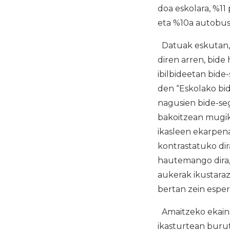
doa eskolara, %11
eta %10a autobus
Datuak eskutan,
diren arren, bide
ibilbideetan bide-
den “Eskolako bid
nagusien bide-seg
bakoitzean mugiko
ikasleen ekarpen
kontrastatuko di
hautemango dira,
aukerak ikustaraz
bertan zein esper
Amaitzeko ekaina
ikasturtean buru