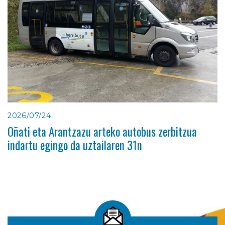
2026/07/24
Oñati eta Arantzazu arteko autobus zerbitzua
indartu egingo da uztailaren 31n