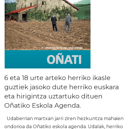
6 eta 18 urte arteko herriko ikasle
guztiek jasoko dute herriko euskara
eta hirigintza uztartuko dituen
Oñatiko Eskola Agenda.
Udaberrian martxan jarri ziren hezkuntza mahaien
ondorioa da Oñatiko eskola agenda. Udalak, herriko