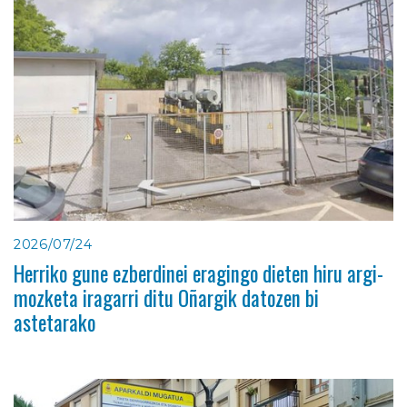
2026/07/24
Herriko gune ezberdinei eragingo dieten hiru argi-
mozketa iragarri ditu Oñargik datozen bi
astetarako