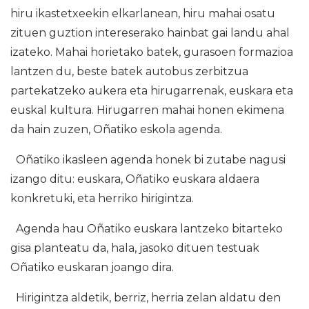
hiru ikastetxeekin elkarlanean, hiru mahai osatu
zituen guztion intereserako hainbat gai landu ahal
izateko. Mahai horietako batek, gurasoen formazioa
lantzen du, beste batek autobus zerbitzua
partekatzeko aukera eta hirugarrenak, euskara eta
euskal kultura. Hirugarren mahai honen ekimena
da hain zuzen, Oñatiko eskola agenda.
Oñatiko ikasleen agenda honek bi zutabe nagusi
izango ditu: euskara, Oñatiko euskara aldaera
konkretuki, eta herriko hirigintza.
Agenda hau Oñatiko euskara lantzeko bitarteko
gisa planteatu da, hala, jasoko dituen testuak
Oñatiko euskaran joango dira.
Hirigintza aldetik, berriz, herria zelan aldatu den