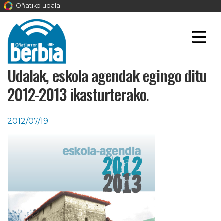
Oñatiko udala
Udalak, eskola agendak egingo ditu
2012-2013 ikasturterako.
2012/07/19