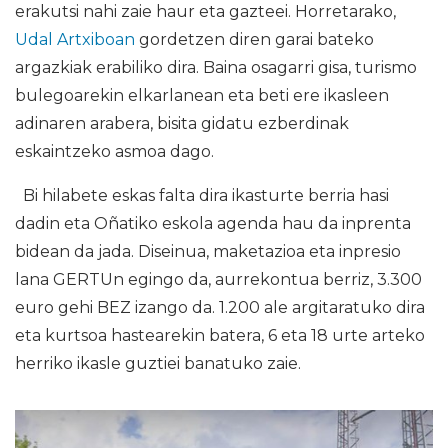
erakutsi nahi zaie haur eta gazteei. Horretarako,
Udal Artxiboan
gordetzen diren garai bateko
argazkiak erabiliko dira. Baina osagarri gisa, turismo
bulegoarekin elkarlanean eta beti ere ikasleen
adinaren arabera, bisita gidatu ezberdinak
eskaintzeko asmoa dago.
Bi hilabete eskas falta dira ikasturte berria hasi
dadin eta Oñatiko eskola agenda hau da inprenta
bidean da jada. Diseinua, maketazioa eta inpresio
lana GERTUn egingo da, aurrekontua berriz, 3.300
euro gehi BEZ izango da. 1.200 ale argitaratuko dira
eta kurtsoa hastearekin batera, 6 eta 18 urte arteko
herriko ikasle guztiei banatuko zaie.