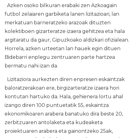
Azken osoko bilkuran erabaki zen Azkoagain
futbol zelaiaren garbiketa lanen lizitazioari, lan
merkatuan barneratzeko arazoak dituzten
kolektiboen gizarteratze izaera gehitzea eta hala
argitaratu da gaur, Gipuzkoako aldizkari ofizialean.
Horrela, azken urteetan lan hauek egin dituen
Bidebarri enplegu zentruaren parte hartzea
bermatu nahi izan da.
Lizitaziora aurkezten diren enpresen eskaintzak
baloratzerakoan ere, birgizarteratze izaera hori
kontutan hartuko da. Hala, gehienera lortu ahal
izango diren 100 puntuetatik 55, eskaintza
ekonomikoaren arabera banatuko dira beste 20,
zerbitzuaren antolaketa eta kudeaketa
proiektuaren arabera eta gainontzeko 25ak,