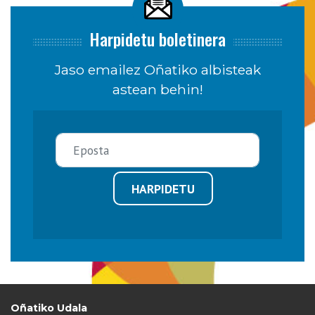
Harpidetu boletinera
Jaso emailez Oñatiko albisteak
astean behin!
HARPIDETU
Oñatiko Udala