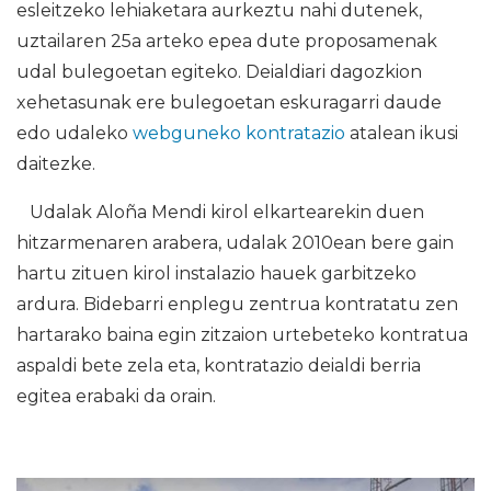
esleitzeko lehiaketara aurkeztu nahi dutenek,
uztailaren 25a arteko epea dute proposamenak
udal bulegoetan egiteko. Deialdiari dagozkion
xehetasunak ere bulegoetan eskuragarri daude
edo udaleko
webguneko kontratazio
atalean ikusi
daitezke.
Udalak Aloña Mendi kirol elkartearekin duen
hitzarmenaren arabera, udalak 2010ean bere gain
hartu zituen kirol instalazio hauek garbitzeko
ardura. Bidebarri enplegu zentrua kontratatu zen
hartarako baina egin zitzaion urtebeteko kontratua
aspaldi bete zela eta, kontratazio deialdi berria
egitea erabaki da orain.