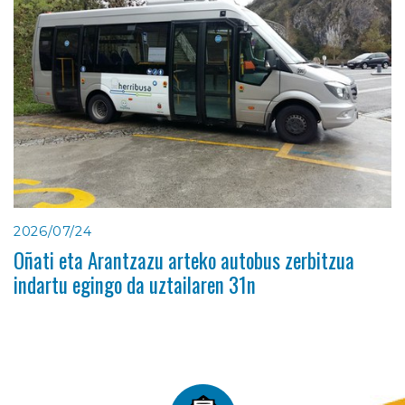
2026/07/24
Oñati eta Arantzazu arteko autobus zerbitzua
indartu egingo da uztailaren 31n