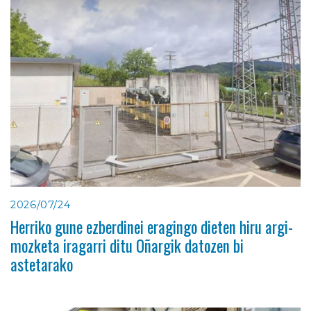
2026/07/24
Herriko gune ezberdinei eragingo dieten hiru argi-
mozketa iragarri ditu Oñargik datozen bi
astetarako