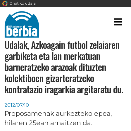
Oñatiko udala
Udalak, Azkoagain futbol zelaiaren
garbiketa eta lan merkatuan
barneratzeko arazoak dituzten
kolektiboen gizarteratzeko
kontratazio iragarkia argitaratu du.
2012/07/10
Proposamenak aurkezteko epea,
hilaren 25ean amaitzen da.