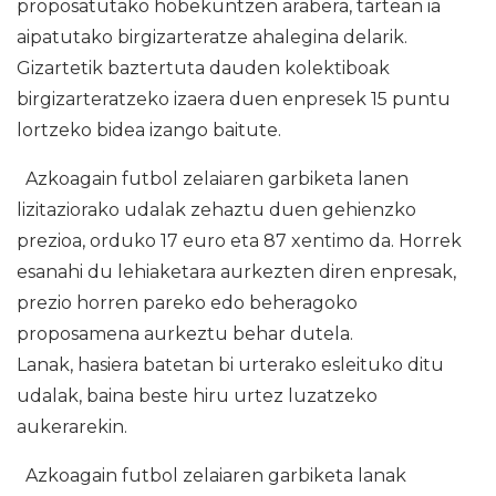
proposatutako hobekuntzen arabera, tartean ia
aipatutako birgizarteratze ahalegina delarik.
Gizartetik baztertuta dauden kolektiboak
birgizarteratzeko izaera duen enpresek 15 puntu
lortzeko bidea izango baitute.
Azkoagain futbol zelaiaren garbiketa lanen
lizitaziorako udalak zehaztu duen gehienzko
prezioa, orduko 17 euro eta 87 xentimo da. Horrek
esanahi du lehiaketara aurkezten diren enpresak,
prezio horren pareko edo beheragoko
proposamena aurkeztu behar dutela.
Lanak, hasiera batetan bi urterako esleituko ditu
udalak, baina beste hiru urtez luzatzeko
aukerarekin.
Azkoagain futbol zelaiaren garbiketa lanak