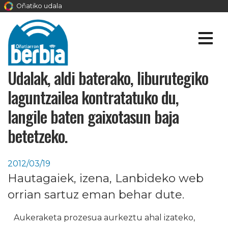
Oñatiko udala
Udalak, aldi baterako, liburutegiko
laguntzailea kontratatuko du,
langile baten gaixotasun baja
betetzeko.
2012/03/19
Hautagaiek, izena, Lanbideko web
orrian sartuz eman behar dute.
Aukeraketa prozesua aurkeztu ahal izateko,