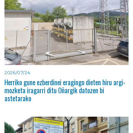
2026/07/24
Herriko gune ezberdinei eragingo dieten hiru argi-
mozketa iragarri ditu Oñargik datozen bi
astetarako