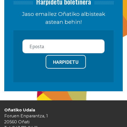
Harpidetu boletinera
Jaso emailez Oñatiko albisteak
astean behin!
HARPIDETU
Oñatiko Udala
Foruen Enparantza, 1
20560 Oñati