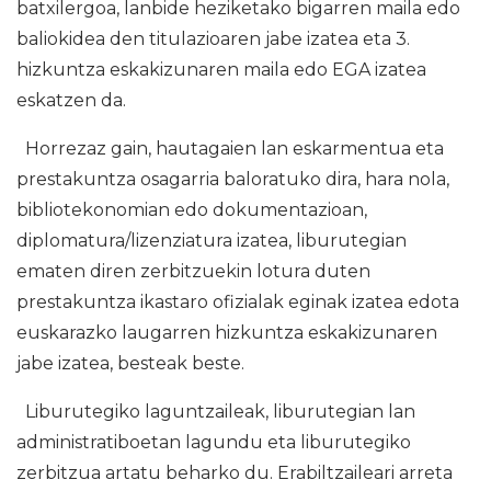
batxilergoa, lanbide heziketako bigarren maila edo
baliokidea den titulazioaren jabe izatea eta 3.
hizkuntza eskakizunaren maila edo EGA izatea
eskatzen da.
Horrezaz gain, hautagaien lan eskarmentua eta
prestakuntza osagarria baloratuko dira, hara nola,
bibliotekonomian edo dokumentazioan,
diplomatura/lizenziatura izatea, liburutegian
ematen diren zerbitzuekin lotura duten
prestakuntza ikastaro ofizialak eginak izatea edota
euskarazko laugarren hizkuntza eskakizunaren
jabe izatea, besteak beste.
Liburutegiko laguntzaileak, liburutegian lan
administratiboetan lagundu eta liburutegiko
zerbitzua artatu beharko du. Erabiltzaileari arreta