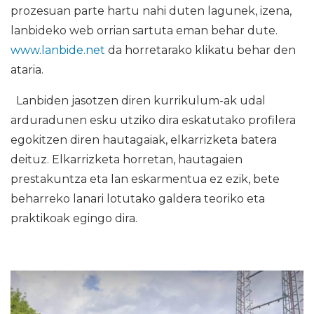
prozesuan parte hartu nahi duten lagunek, izena,
lanbideko web orrian sartuta eman behar dute.
www.lanbide.net
da horretarako klikatu behar den
ataria.
Lanbiden jasotzen diren kurrikulum-ak udal
arduradunen esku utziko dira eskatutako profilera
egokitzen diren hautagaiak, elkarrizketa batera
deituz. Elkarrizketa horretan, hautagaien
prestakuntza eta lan eskarmentua ez ezik, bete
beharreko lanari lotutako galdera teoriko eta
praktikoak egingo dira.