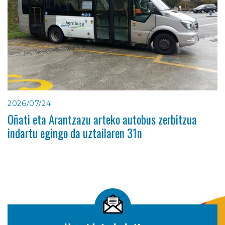
2026/07/24
Oñati eta Arantzazu arteko autobus zerbitzua
indartu egingo da uztailaren 31n