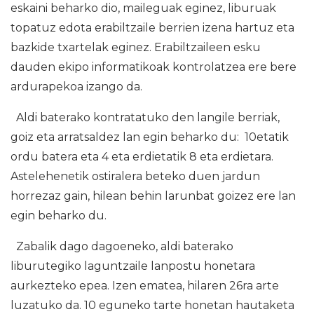
eskaini beharko dio, maileguak eginez, liburuak
topatuz edota erabiltzaile berrien izena hartuz eta
bazkide txartelak eginez. Erabiltzaileen esku
dauden ekipo informatikoak kontrolatzea ere bere
ardurapekoa izango da.
Aldi baterako kontratatuko den langile berriak,
goiz eta arratsaldez lan egin beharko du: 10etatik
ordu batera eta 4 eta erdietatik 8 eta erdietara.
Astelehenetik ostiralera beteko duen jardun
horrezaz gain, hilean behin larunbat goizez ere lan
egin beharko du.
Zabalik dago dagoeneko, aldi baterako
liburutegiko laguntzaile lanpostu honetara
aurkezteko epea. Izen ematea, hilaren 26ra arte
luzatuko da. 10 eguneko tarte honetan hautaketa