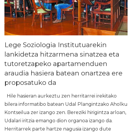
Lege Soziologia Institutuarekin
lankidetza hitzarmena sinatzea eta
tutoretzapeko apartamenduen
araudia hasiera batean onartzea ere
proposatuko da
Hile hasieran aurkeztu zen herritarrei irekitako
bilera informatibo batean Udal Plangintzako Aholku
Kontseilua zer izango zen. Bereziki hirigintza arloan,
Udalari iritzia emango dion organoa izango da.
Herritarrek parte hartze nagusia izango dute