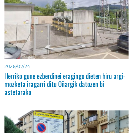
2026/07/24
Herriko gune ezberdinei eragingo dieten hiru argi-
mozketa iragarri ditu Oñargik datozen bi
astetarako