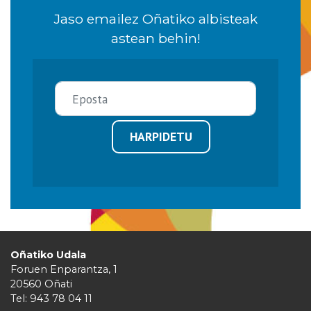
Jaso emailez Oñatiko albisteak
astean behin!
HARPIDETU
Oñatiko Udala
Foruen Enparantza, 1
20560 Oñati
Tel: 943 78 04 11