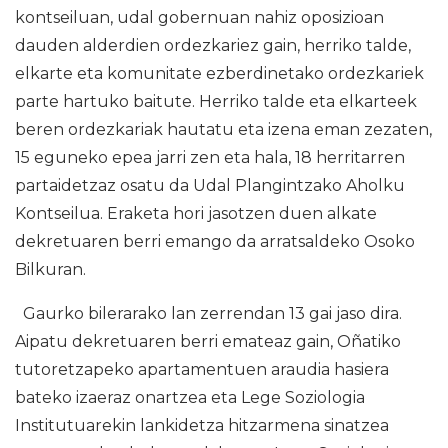
kontseiluan, udal gobernuan nahiz oposizioan
dauden alderdien ordezkariez gain, herriko talde,
elkarte eta komunitate ezberdinetako ordezkariek
parte hartuko baitute. Herriko talde eta elkarteek
beren ordezkariak hautatu eta izena eman zezaten,
15 eguneko epea jarri zen eta hala, 18 herritarren
partaidetzaz osatu da Udal Plangintzako Aholku
Kontseilua. Eraketa hori jasotzen duen alkate
dekretuaren berri emango da arratsaldeko Osoko
Bilkuran.
Gaurko bilerarako lan zerrendan 13 gai jaso dira.
Aipatu dekretuaren berri emateaz gain, Oñatiko
tutoretzapeko apartamentuen araudia hasiera
bateko izaeraz onartzea eta Lege Soziologia
Institutuarekin lankidetza hitzarmena sinatzea