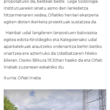
proposatuko da, besteak beste. Lege Soziologia
Institutuarekin sinatu asmo den lankidetza
hitzarmenaren xedea, Oñatiko herriari ekarpena
egiten dioten ikerketa proiektuak sustatzea da.
Hainbat udal langileren lanpostuen balorazioa
egitea edota Kiroldegiko eta Kalegoienako udal
aparkalekuak arautzeko ordenantza behin betiko
onartzea ere aztertuko da Udalbatzaren hileko
bileran. Osoko Bilkura 19.30tan hasiko da eta Oñati
Irratiak zuzenean eskainiko du.
Iturria: Oñati Irratia