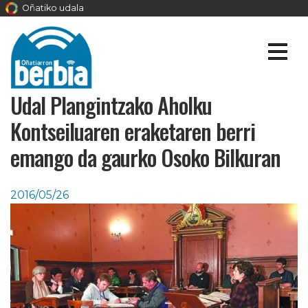
Oñatiko udala
Udal Plangintzako Aholku
Kontseiluaren eraketaren berri
emango da gaurko Osoko Bilkuran
2016/05/26