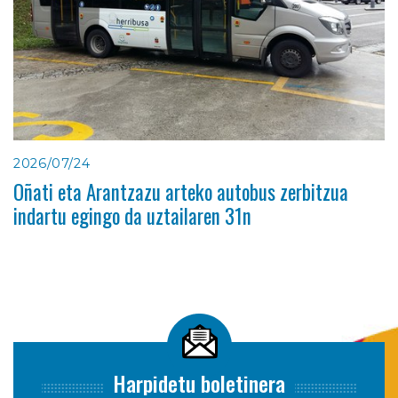
2026/07/24
Oñati eta Arantzazu arteko autobus zerbitzua
indartu egingo da uztailaren 31n
Harpidetu boletinera