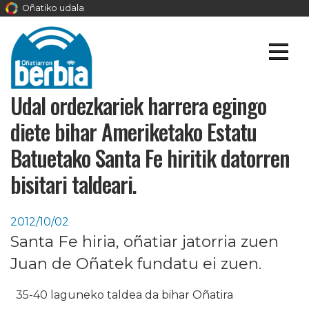
Oñatiko udala
Udal ordezkariek harrera egingo
diete bihar Ameriketako Estatu
Batuetako Santa Fe hiritik datorren
bisitari taldeari.
2012/10/02
Santa Fe hiria, oñatiar jatorria zuen
Juan de Oñatek fundatu ei zuen.
35-40 laguneko taldea da bihar Oñatira