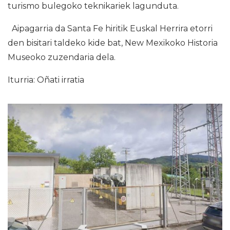
turismo bulegoko teknikariek lagunduta.
Aipagarria da Santa Fe hiritik Euskal Herrira etorri
den bisitari taldeko kide bat, New Mexikoko Historia
Museoko zuzendaria dela.
Iturria: Oñati irratia