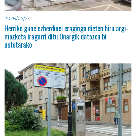
2026/07/24
Herriko gune ezberdinei eragingo dieten hiru argi-
mozketa iragarri ditu Oñargik datozen bi
astetarako