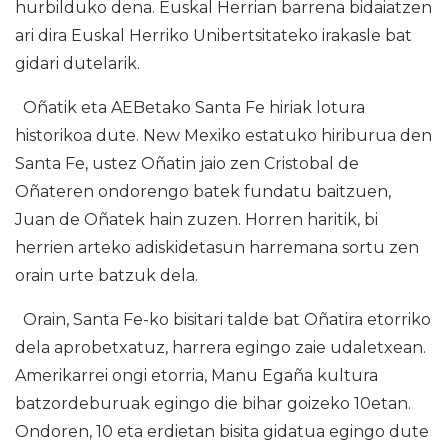
hurbilduko dena. Euskal Herrian barrena bidaiatzen
ari dira Euskal Herriko Unibertsitateko irakasle bat
gidari dutelarik.
Oñatik eta AEBetako Santa Fe hiriak lotura
historikoa dute. New Mexiko estatuko hiriburua den
Santa Fe, ustez Oñatin jaio zen Cristobal de
Oñateren ondorengo batek fundatu baitzuen,
Juan de Oñatek hain zuzen. Horren haritik, bi
herrien arteko adiskidetasun harremana sortu zen
orain urte batzuk dela.
Orain, Santa Fe-ko bisitari talde bat Oñatira etorriko
dela aprobetxatuz, harrera egingo zaie udaletxean.
Amerikarrei ongi etorria, Manu Egaña kultura
batzordeburuak egingo die bihar goizeko 10etan.
Ondoren, 10 eta erdietan bisita gidatua egingo dute