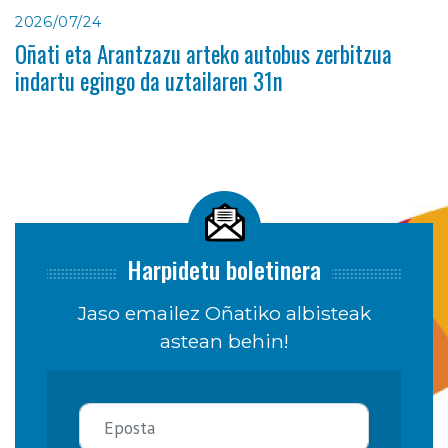
2026/07/24
Oñati eta Arantzazu arteko autobus zerbitzua
indartu egingo da uztailaren 31n
Harpidetu boletinera
Jaso emailez Oñatiko albisteak
astean behin!