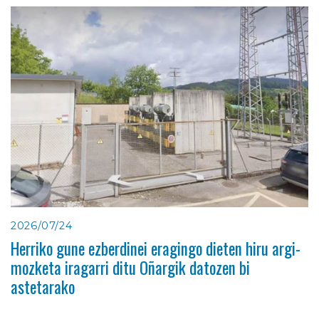
2026/07/24
Herriko gune ezberdinei eragingo dieten hiru argi-
mozketa iragarri ditu Oñargik datozen bi
astetarako