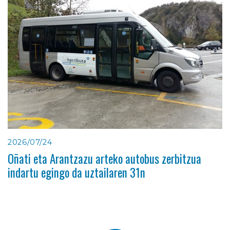
2026/07/24
Oñati eta Arantzazu arteko autobus zerbitzua
indartu egingo da uztailaren 31n