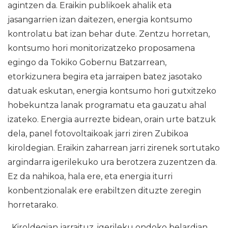
agintzen da. Eraikin publikoek ahalik eta
jasangarrien izan daitezen, energia kontsumo
kontrolatu bat izan behar dute. Zentzu horretan,
kontsumo hori monitorizatzeko proposamena
egingo da Tokiko Gobernu Batzarrean,
etorkizunera begira eta jarraipen batez jasotako
datuak eskutan, energia kontsumo hori gutxitzeko
hobekuntza lanak programatu eta gauzatu ahal
izateko. Energia aurrezte bidean, orain urte batzuk
dela, panel fotovoltaikoak jarri ziren Zubikoa
kiroldegian. Eraikin zaharrean jarri zirenek sortutako
argindarra igerilekuko ura berotzera zuzentzen da.
Ez da nahikoa, hala ere, eta energia iturri
konbentzionalak ere erabiltzen dituzte zeregin
horretarako.
Kiroldegian jarraituz, igerileku ondoko belardian