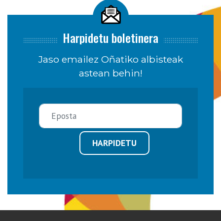
Harpidetu boletinera
Jaso emailez Oñatiko albisteak
astean behin!
HARPIDETU