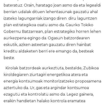
bateratuz. Orain, haratago joan asmo da eta legealdi
berrian udalak dituen lehentasunak gauzatu ahal
izateko lagungarriak izango diren diru laguntzen
plan estrategikoa osatu asmo da. Gaurko Tokiko
Gobernu Batzarrean, plan estrategiko horren lehen
aurkezpena egingo da. Ogasun batzordearen
eskutik, azken asteetan gauzatu diren hainbat
kreditu aldaketen berri ere emango da, besteak
beste.
Kirolak batzordeak aurkeztuta, bestalde, Zubikoa
kiroldegiaren ziurtagiri energetikoa atera eta
energia kontsumoak monitorizatzeko proposamena
aztertuko da. Ur, gas eta argindar kontsumoa
ezagutu eta kontrolatu asmo da. Legez gainera,
eraikin handietan halako kontrola eramatea