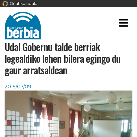
Oñatiko udala
Udal Gobernu talde berriak
legealdiko lehen bilera egingo du
gaur arratsaldean
2015/07/09