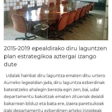
2015-2019 epealdirako diru laguntzen
plan estrategikoa aztergai izango
dute
Udalak hainbat diru laguntza ematen ditu urtero.
Aurreko legealdian jada, diru laguntza ezberdinak
bateratzeko ahalegin berezia egin zen, bai, udal
departamentu bakoitzak ematen zituenak deialdi
bakarrean bilduz eta baita ere, izaera paretsukoak
izaki departamentu ezberdinen arteko irizpideak