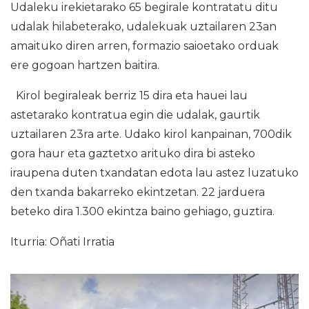
Udaleku irekietarako 65 begirale kontratatu ditu
udalak hilabeterako, udalekuak uztailaren 23an
amaituko diren arren, formazio saioetako orduak
ere gogoan hartzen baitira.
Kirol begiraleak berriz 15 dira eta hauei lau
astetarako kontratua egin die udalak, gaurtik
uztailaren 23ra arte. Udako kirol kanpainan, 700dik
gora haur eta gaztetxo arituko dira bi asteko
iraupena duten txandatan edota lau astez luzatuko
den txanda bakarreko ekintzetan. 22 jarduera
beteko dira 1.300 ekintza baino gehiago, guztira.
Iturria: Oñati Irratia