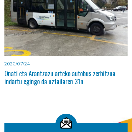
2026/07/24
Oñati eta Arantzazu arteko autobus zerbitzua
indartu egingo da uztailaren 31n