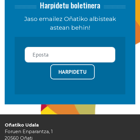
Harpidetu boletinera
Jaso emailez Oñatiko albisteak
astean behin!
HARPIDETU
Oñatiko Udala
Foruen Enparantza, 1
20560 Oñati