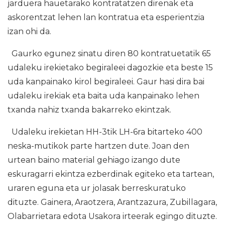
jarduera hauetarako kontratatzen direnak eta
askorentzat lehen lan kontratua eta esperientzia
izan ohi da.
Gaurko egunez sinatu diren 80 kontratuetatik 65
udaleku irekietako begiraleei dagozkie eta beste 15
uda kanpainako kirol begiraleei. Gaur hasi dira bai
udaleku irekiak eta baita uda kanpainako lehen
txanda nahiz txanda bakarreko ekintzak.
Udaleku irekietan HH-3tik LH-6ra bitarteko 400
neska-mutikok parte hartzen dute. Joan den
urtean baino material gehiago izango dute
eskuragarri ekintza ezberdinak egiteko eta tartean,
uraren eguna eta ur jolasak berreskuratuko
dituzte. Gainera, Araotzera, Arantzazura, Zubillagara,
Olabarrietara edota Usakora irteerak egingo dituzte.