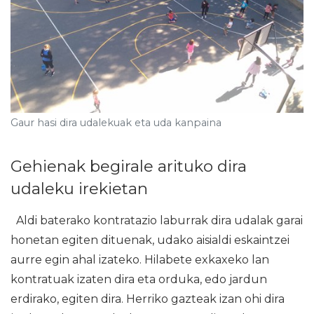
Gaur hasi dira udalekuak eta uda kanpaina
Gehienak begirale arituko dira
udaleku irekietan
Aldi baterako kontratazio laburrak dira udalak garai
honetan egiten dituenak, udako aisialdi eskaintzei
aurre egin ahal izateko. Hilabete exkaxeko lan
kontratuak izaten dira eta orduka, edo jardun
erdirako, egiten dira. Herriko gazteak izan ohi dira