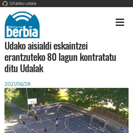
Oñatiko udala
Udako aisialdi eskaintzei
erantzuteko 80 lagun kontratatu
ditu Udalak
2021/06/28