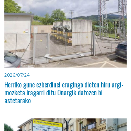
2026/07/24
Herriko gune ezberdinei eragingo dieten hiru argi-
mozketa iragarri ditu Oñargik datozen bi
astetarako