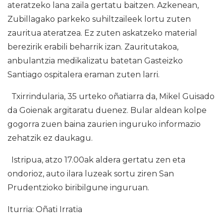
ateratzeko lana zaila gertatu baitzen. Azkenean,
Zubillagako parkeko suhiltzaileek lortu zuten
zauritua ateratzea. Ez zuten askatzeko material
berezirik erabili beharrik izan. Zauritutakoa,
anbulantzia medikalizatu batetan Gasteizko
Santiago ospitalera eraman zuten larri.
Txirrindularia, 35 urteko oñatiarra da, Mikel Guisado
da Goienak argitaratu duenez. Bular aldean kolpe
gogorra zuen baina zaurien inguruko informazio
zehatzik ez daukagu.
Istripua, atzo 17.00ak aldera gertatu zen eta
ondorioz, auto ilara luzeak sortu ziren San
Prudentzioko biribilgune inguruan.
Iturria: Oñati Irratia