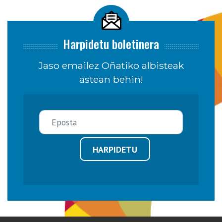
Harpidetu boletinera
Jaso emailez Oñatiko albisteak
astean behin!
HARPIDETU