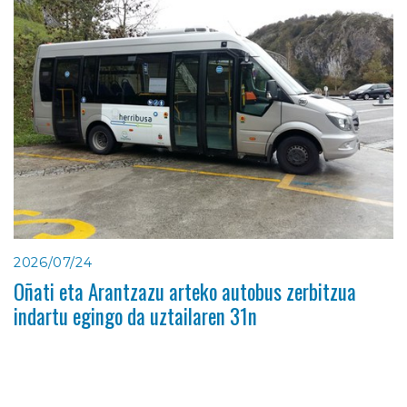
2026/07/24
Oñati eta Arantzazu arteko autobus zerbitzua
indartu egingo da uztailaren 31n