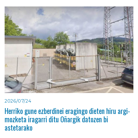
2026/07/24
Herriko gune ezberdinei eragingo dieten hiru argi-
mozketa iragarri ditu Oñargik datozen bi
astetarako