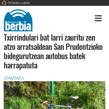
Oñatiko udala
Txirrindulari bat larri zauritu zen
atzo arratsaldean San Prudentzioko
bidegurutzean autobus batek
harrapatuta
2016/04/13