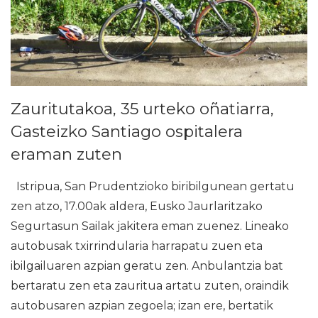
Zauritutakoa, 35 urteko oñatiarra,
Gasteizko Santiago ospitalera
eraman zuten
Istripua, San Prudentzioko biribilgunean gertatu
zen atzo, 17.00ak aldera, Eusko Jaurlaritzako
Segurtasun Sailak jakitera eman zuenez. Lineako
autobusak txirrindularia harrapatu zuen eta
ibilgailuaren azpian geratu zen. Anbulantzia bat
bertaratu zen eta zauritua artatu zuten, oraindik
autobusaren azpian zegoela; izan ere, bertatik