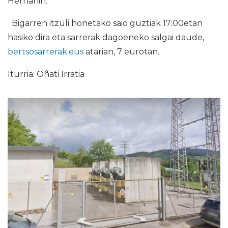
Hernanin.
Bigarren itzuli honetako saio guztiak 17:00etan
hasiko dira eta sarrerak dagoeneko salgai daude,
bertsosarrerak.eus
atarian, 7 eurotan.
Iturria: Oñati Irratia