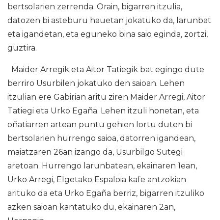
bertsolarien zerrenda. Orain, bigarren itzulia,
datozen bi asteburu hauetan jokatuko da, larunbat
eta igandetan, eta eguneko bina saio eginda, zortzi,
guztira.
Maider Arregik eta Aitor Tatiegik bat egingo dute
berriro Usurbilen jokatuko den saioan. Lehen
itzulian ere Gabirian aritu ziren Maider Arregi, Aitor
Tatiegi eta Urko Egaña. Lehen itzuli honetan, eta
oñatiarren artean puntu gehien lortu duten bi
bertsolarien hurrengo saioa, datorren igandean,
maiatzaren 26an izango da, Usurbilgo Sutegi
aretoan. Hurrengo larunbatean, ekainaren 1ean,
Urko Arregi, Elgetako Espaloia kafe antzokian
arituko da eta Urko Egaña berriz, bigarren itzuliko
azken saioan kantatuko du, ekainaren 2an,