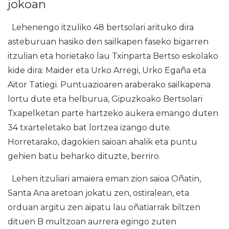
jokoan
Lehenengo itzuliko 48 bertsolari arituko dira
asteburuan hasiko den sailkapen faseko bigarren
itzulian eta horietako lau Txinparta Bertso eskolako
kide dira: Maider eta Urko Arregi, Urko Egaña eta
Aitor Tatiegi. Puntuazioaren araberako sailkapena
lortu dute eta helburua, Gipuzkoako Bertsolari
Txapelketan parte hartzeko aukera emango duten
34 txarteletako bat lortzea izango dute.
Horretarako, dagokien saioan ahalik eta puntu
gehien batu beharko dituzte, berriro.
Lehen itzuliari amaiera eman zion saioa Oñatin,
Santa Ana aretoan jokatu zen, ostiralean, eta
orduan argitu zen aipatu lau oñatiarrak biltzen
dituen B multzoan aurrera egingo zuten