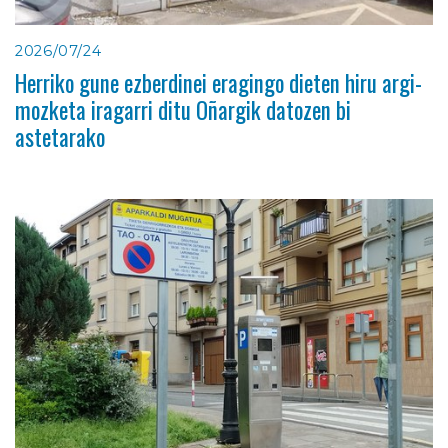
2026/07/24
Herriko gune ezberdinei eragingo dieten hiru argi-
mozketa iragarri ditu Oñargik datozen bi
astetarako