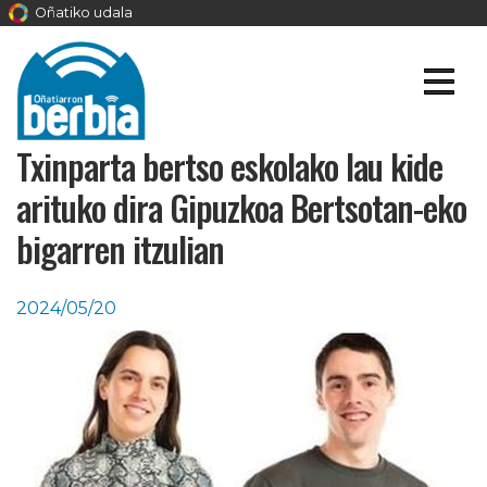
Oñatiko udala
Txinparta bertso eskolako lau kide
arituko dira Gipuzkoa Bertsotan-eko
bigarren itzulian
2024/05/20