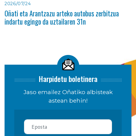
2026/07/24
Oñati eta Arantzazu arteko autobus zerbitzua
indartu egingo da uztailaren 31n
Harpidetu boletinera
Jaso emailez Oñatiko albisteak
astean behin!