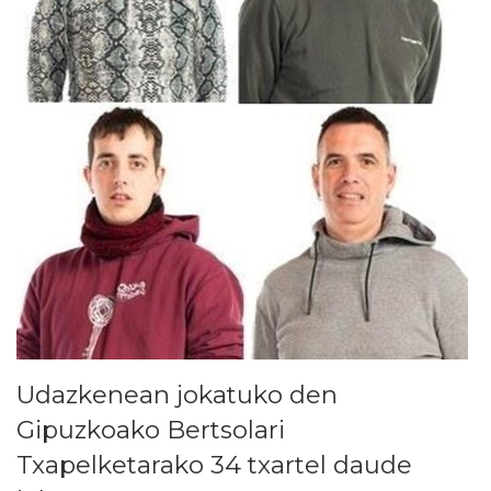
Udazkenean jokatuko den
Gipuzkoako Bertsolari
Txapelketarako 34 txartel daude