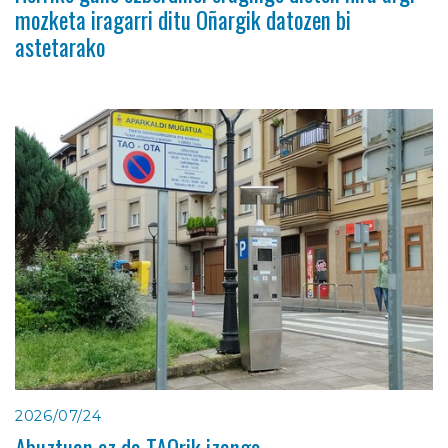
mozketa iragarri ditu Oñargik datozen bi
astetarako
2026/07/24