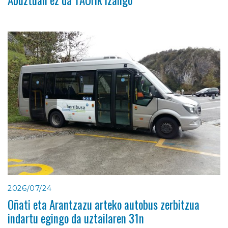
Abuztuan ez da TAOrik izango
2026/07/24
Oñati eta Arantzazu arteko autobus zerbitzua
indartu egingo da uztailaren 31n