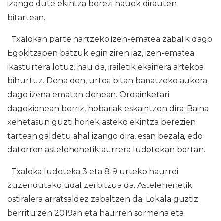
izango dute ekintza berezi hauek dirauten
bitartean.
Txalokan parte hartzeko izen-ematea zabalik dago.
Egokitzapen batzuk egin ziren iaz, izen-ematea
ikasturtera lotuz, hau da, irailetik ekainera artekoa
bihurtuz. Dena den, urtea bitan banatzeko aukera
dago izena ematen denean. Ordainketari
dagokionean berriz, hobariak eskaintzen dira. Baina
xehetasun guzti horiek asteko ekintza berezien
tartean galdetu ahal izango dira, esan bezala, edo
datorren astelehenetik aurrera ludotekan bertan.
Txaloka ludoteka 3 eta 8-9 urteko haurrei
zuzendutako udal zerbitzua da. Astelehenetik
ostiralera arratsaldez zabaltzen da. Lokala guztiz
berritu zen 2019an eta haurren sormena eta