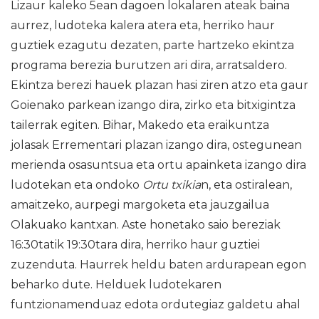
Lizaur kaleko 5ean dagoen lokalaren ateak baina
aurrez, ludoteka kalera atera eta, herriko haur
guztiek ezagutu dezaten, parte hartzeko ekintza
programa berezia burutzen ari dira, arratsaldero.
Ekintza berezi hauek plazan hasi ziren atzo eta gaur
Goienako parkean izango dira, zirko eta bitxigintza
tailerrak egiten. Bihar, Makedo eta eraikuntza
jolasak Errementari plazan izango dira, ostegunean
merienda osasuntsua eta ortu apainketa izango dira
ludotekan eta ondoko
Ortu txikia
n, eta ostiralean,
amaitzeko, aurpegi margoketa eta jauzgailua
Olakuako kantxan. Aste honetako saio bereziak
16:30tatik 19:30tara dira, herriko haur guztiei
zuzenduta. Haurrek heldu baten ardurapean egon
beharko dute. Helduek ludotekaren
funtzionamenduaz edota ordutegiaz galdetu ahal