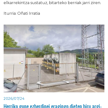
elkarrekintza sustatuz, bitarteko berriak jarri ziren.
Iturria: Oñati Irratia
2026/07/24
Herriko gune ezberdinei eragingo dieten hiru argi-