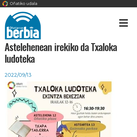
Oñatiko udala
Astelehenean irekiko da Txaloka
ludoteka
2022/09/13