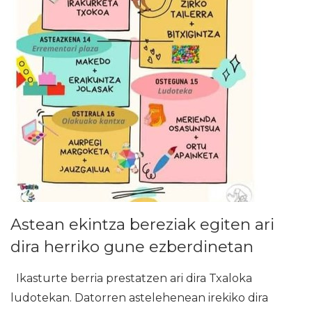
Astean ekintza bereziak egiten ari
dira herriko gune ezberdinetan
Ikasturte berria prestatzen ari dira Txaloka
ludotekan. Datorren astelehenean irekiko dira