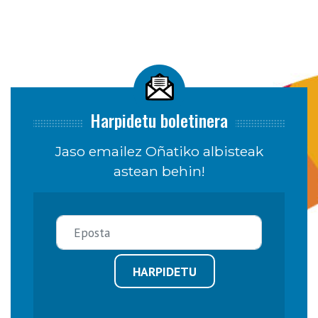
Harpidetu boletinera
Jaso emailez Oñatiko albisteak
astean behin!
HARPIDETU