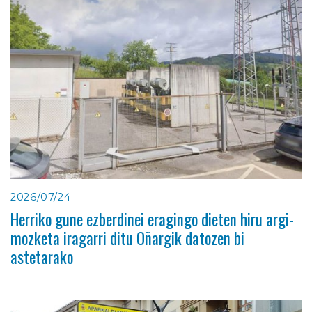
2026/07/24
Herriko gune ezberdinei eragingo dieten hiru argi-
mozketa iragarri ditu Oñargik datozen bi
astetarako