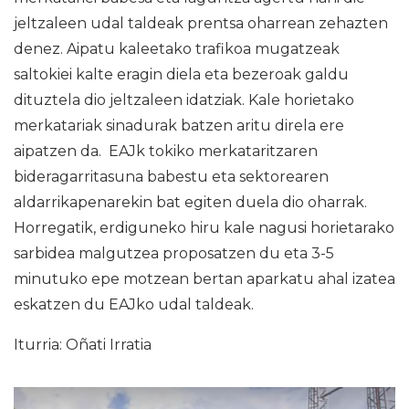
jeltzaleen udal taldeak prentsa oharrean zehazten
denez. Aipatu kaleetako trafikoa mugatzeak
saltokiei kalte eragin diela eta bezeroak galdu
dituztela dio jeltzaleen idatziak. Kale horietako
merkatariak sinadurak batzen aritu direla ere
aipatzen da. EAJk tokiko merkataritzaren
bideragarritasuna babestu eta sektorearen
aldarrikapenarekin bat egiten duela dio oharrak.
Horregatik, erdiguneko hiru kale nagusi horietarako
sarbidea malgutzea proposatzen du eta 3-5
minutuko epe motzean bertan aparkatu ahal izatea
eskatzen du EAJko udal taldeak.
Iturria: Oñati Irratia