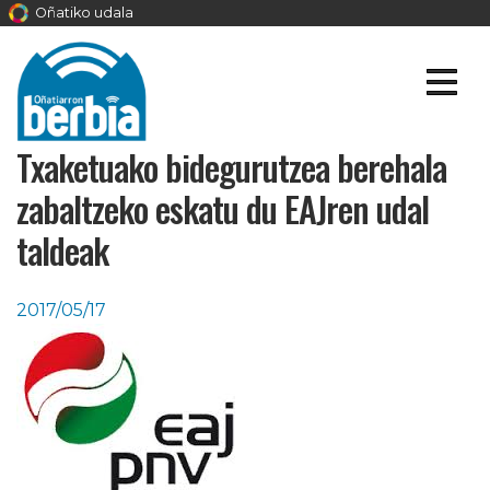
Oñatiko udala
Txaketuako bidegurutzea berehala
zabaltzeko eskatu du EAJren udal
taldeak
2017/05/17