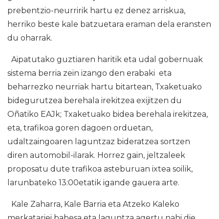
prebentzio-neurririk hartu ez denez arriskua,
herriko beste kale batzuetara eraman dela eransten
du oharrak.
Aipatutako guztiaren haritik eta udal gobernuak
sistema berria zein izango den erabaki eta
beharrezko neurriak hartu bitartean, Txaketuako
bidegurutzea berehala irekitzea exijitzen du
Oñatiko EAJk; Txaketuako bidea berehala irekitzea,
eta, trafikoa goren dagoen orduetan,
udaltzaingoaren laguntzaz bideratzea sortzen
diren automobil-ilarak. Horrez gain, jeltzaleek
proposatu dute trafikoa asteburuan ixtea soilik,
larunbateko 13:00etatik igande gauera arte.
Kale Zaharra, Kale Barria eta Atzeko Kaleko
merkatariei babesa eta laguntza agertu nahi die