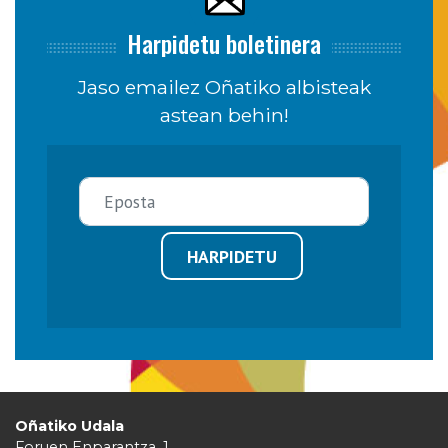
Harpidetu boletinera
Jaso emailez Oñatiko albisteak
astean behin!
HARPIDETU
Oñatiko Udala
Foruen Enparantza, 1