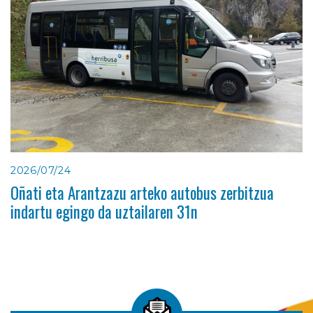
2026/07/24
Oñati eta Arantzazu arteko autobus zerbitzua
indartu egingo da uztailaren 31n