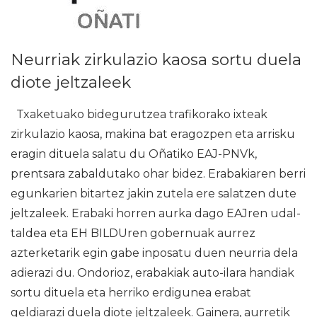
Neurriak zirkulazio kaosa sortu duela
diote jeltzaleek
Txaketuako bidegurutzea trafikorako ixteak
zirkulazio kaosa, makina bat eragozpen eta arrisku
eragin dituela salatu du Oñatiko EAJ-PNVk,
prentsara zabaldutako ohar bidez. Erabakiaren berri
egunkarien bitartez jakin zutela ere salatzen dute
jeltzaleek. Erabaki horren aurka dago EAJren udal-
taldea eta EH BILDUren gobernuak aurrez
azterketarik egin gabe inposatu duen neurria dela
adierazi du. Ondorioz, erabakiak auto-ilara handiak
sortu dituela eta herriko erdigunea erabat
geldiarazi duela diote jeltzaleek. Gainera, aurretik