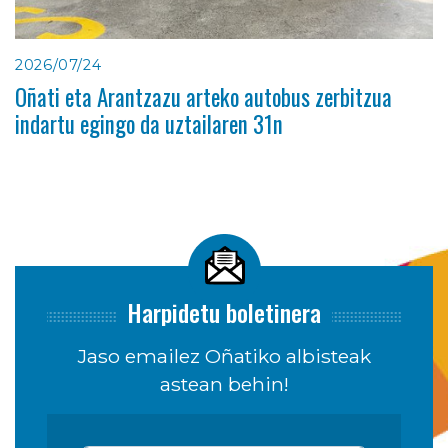
2026/07/24
Oñati eta Arantzazu arteko autobus zerbitzua
indartu egingo da uztailaren 31n
Harpidetu boletinera
Jaso emailez Oñatiko albisteak
astean behin!