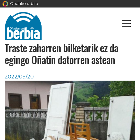
Oñatiko udala
Traste zaharren bilketarik ez da
egingo Oñatin datorren astean
2022/09/20