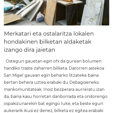
Merkatari eta ostalaritza lokalen
hondakinen bilketan aldaketak
izango dira jaietan
Ostegun gauetan egin ohi da gurean bolumen
handiko traste zaharren bilketa. Datorren astekoa
San Migel gauean egin beharko litzateke baina
bertan behera uztea erabaki du Debagoieneko
mankomunitateak. Inoiz bezperara aurreratu izan
da, baina kasu horretan danborrada eta ondorengo
ospakizunarekin bat egingo luke, eta beste egun
aukerarik ikusi ez denez, bilketa ez egitea erabaki