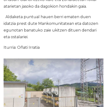
atarietan jasoko da dagokion hondakin gaia.
Aldaketa puntual hauen berri ematen duen
idatzia prest dute Mankomunitatean eta datozen
egunotan banatuko zaie ukitzen dituen dendari
eta ostalariei.
Iturria: Oñati Irratia