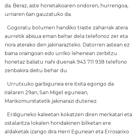
da. Beraz, aste honetakoaren ondoren, hurrengoa,
urriaren 6an gauzatuko da.
Gogoratu bolumen handiko traste zaharrak atera
aurretik abisua eman behar dela telefonoz zer eta
nora aterako den jakinarazteko. Datorren astean ez
baina oraingoan edo urriko lehenean zerbitzu
honetaz baliatu nahi duenak 943 711 938 telefono
zenbakira deitu behar du.
Urrutxuko garbigunea ere itxita egongo da
irailaren 29an, San Migel egunean,
Mankomunitatetik jakinarazi dutenez.
Erdiguneko kaleetan kokatzen diren merkatari eta
ostalaritza lokalen hondakinen bilketan ere
aldaketak izango dira Herri Egunean eta Errosarixo