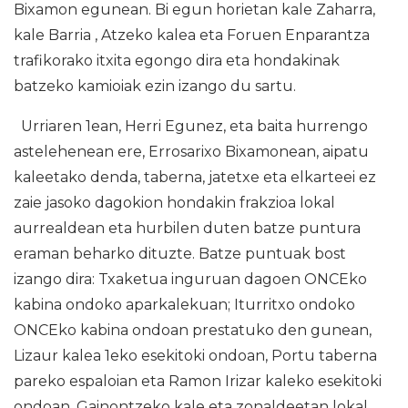
Bixamon egunean. Bi egun horietan kale Zaharra,
kale Barria , Atzeko kalea eta Foruen Enparantza
trafikorako itxita egongo dira eta hondakinak
batzeko kamioiak ezin izango du sartu.
Urriaren 1ean, Herri Egunez, eta baita hurrengo
astelehenean ere, Errosarixo Bixamonean, aipatu
kaleetako denda, taberna, jatetxe eta elkarteei ez
zaie jasoko dagokion hondakin frakzioa lokal
aurrealdean eta hurbilen duten batze puntura
eraman beharko dituzte. Batze puntuak bost
izango dira: Txaketua inguruan dagoen ONCEko
kabina ondoko aparkalekuan; Iturritxo ondoko
ONCEko kabina ondoan prestatuko den gunean,
Lizaur kalea 1eko esekitoki ondoan, Portu taberna
pareko espaloian eta Ramon Irizar kaleko esekitoki
ondoan. Gainontzeko kale eta zonaldeetan lokal