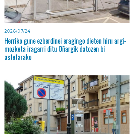
2026/07/24
Herriko gune ezberdinei eragingo dieten hiru argi-
mozketa iragarri ditu Oñargik datozen bi
astetarako