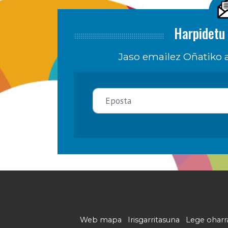
Harpidetu 
Jaso emailez Oñatiko a
Web mapa
Irisgarritasuna
Lege oharr