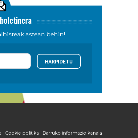
boletinera
lbisteak astean behin!
HARPIDETU
a
Cookie politika
Barruko informazio kanala