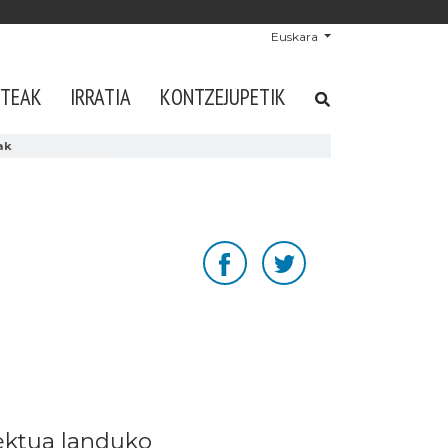
Euskara
STEAK
IRRATIA
KONTZEJUPETIK
ak
iektua landuko