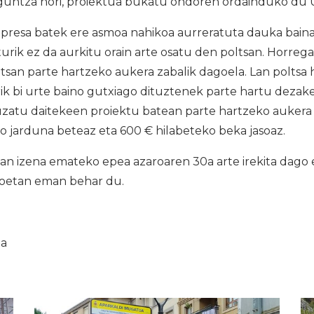
laguntza hori, proiektua bukatu ondoren ordainduko du 
presa batek ere asmoa nahikoa aurreratuta dauka baina
turik ez da aurkitu orain arte osatu den poltsan. Horreg
ltsan parte hartzeko aukera zabalik dagoela. Lan polts
ik bi urte baino gutxiago dituztenek parte hartu dezakete
uzatu daitekeen proiektu batean parte hartzeko aukera 
 jarduna beteaz eta 600 € hilabeteko beka jasoaz.
 izena emateko epea azaroaren 30a arte irekita dago e
goetan eman behar du.
ia