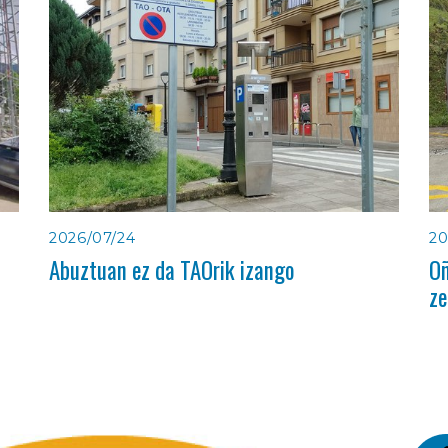
2026/07/24
20
Abuztuan ez da TAOrik izango
Oñ
ze