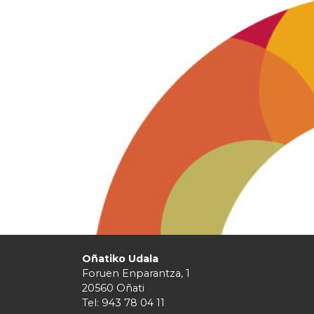
Oñatiko Udala
Foruen Enparantza, 1
20560 Oñati
Tel: 943 78 04 11