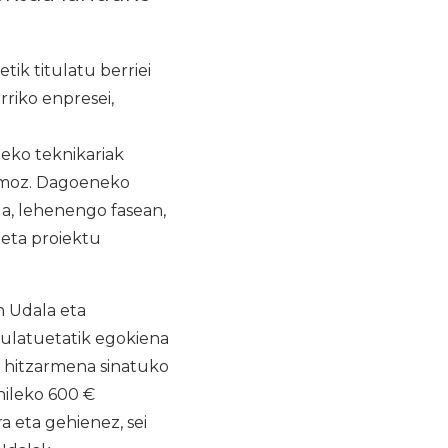
ik titulatu berriei
rriko enpresei,
neko teknikariak
smoz. Dagoeneko
a, lehenengo fasean,
 eta proiektu
n Udala eta
tulatuetatik egokiena
ko hitzarmena sinatuko
hileko 600 €
 eta gehienez, sei