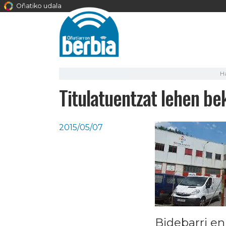
Oñatiko udala
H
Titulatuentzat lehen b
2015/05/07
Bidebarri en