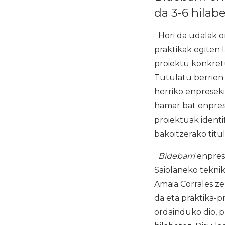
da 3-6 hilab
Hori da udalak on
praktikak egiten 
proiektu konkret
Tutulatu berrien 
herriko enprese
hamar bat enpres
proiektuak identi
bakoitzerako tit
Bidebarri
enpresa
Saiolaneko teknik
Amaia Corrales ze
da eta praktika-p
ordainduko dio, 