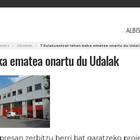
ALBI
asiera
Albisteak
Titulatuentzat lehen beka ematea onartu du Udal
eka ematea onartu du Udalak
presan zerbitzu berri bat garatzeko pro