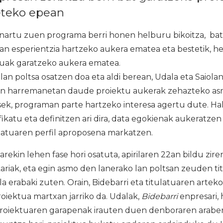
eteko epean
artu zuen programa berri honen helburu bikoitza, batet
lan esperientzia hartzeko aukera ematea eta bestetik, he
uak garatzeko aukera ematea.
lan poltsa osatzen doa eta aldi berean, Udala eta Saiola
kin harremanetan daude proiektu aukerak zehazteko a
ek, programan parte hartzeko interesa agertu dute. Hal
fikatu eta definitzen ari dira, data egokienak aukeratzen
ulatuaren perfil aproposena markatzen.
rekin lehen fase hori osatuta, apirilaren 22an bildu zire
ariak, eta egin asmo den lanerako lan poltsan zeuden ti
la erabaki zuten. Orain, Bidebarri eta titulatuaren arte
roiektua martxan jarriko da. Udalak,
Bidebarri
enpresari, 
proiektuaren garapenak irauten duen denboraren arabera