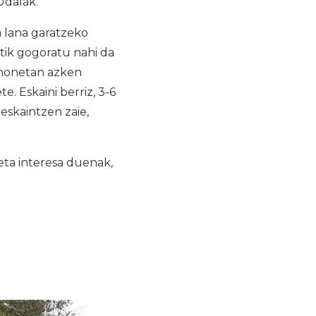
Udalak.
 lana garatzeko
atik gogoratu nahi da
a honetan azken
. Eskaini berriz, 3-6
eskaintzen zaie,
ta interesa duenak,