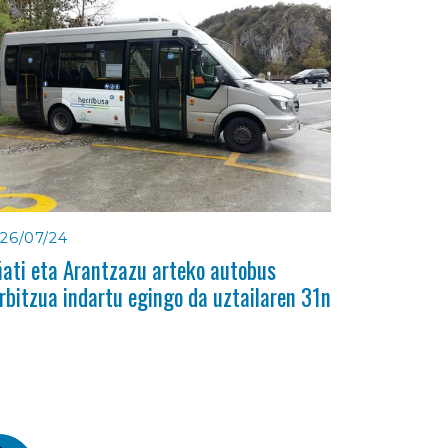
26/07/24
ati eta Arantzazu arteko autobus
rbitzua indartu egingo da uztailaren 31n