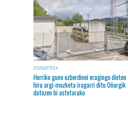
2026/07/24
Herriko gune ezberdinei eragingo dieten
hiru argi-mozketa iragarri ditu Oñargik
datozen bi astetarako