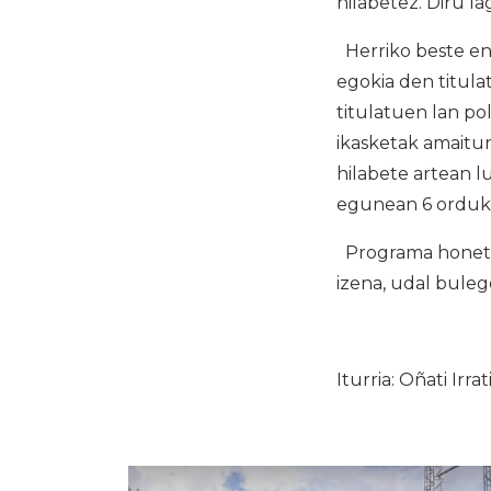
hilabetez. Diru 
Herriko beste en
egokia den titula
titulatuen lan po
ikasketak amaitur
hilabete artean l
egunean 6 orduko
Programa honetan
izena, udal bule
Iturria: Oñati Irrat