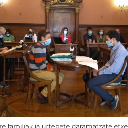
re familiak ia urtebete daramatzate etxe