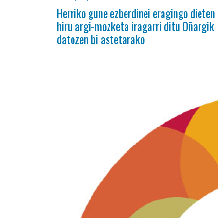
Herriko gune ezberdinei eragingo dieten
hiru argi-mozketa iragarri ditu Oñargik
datozen bi astetarako