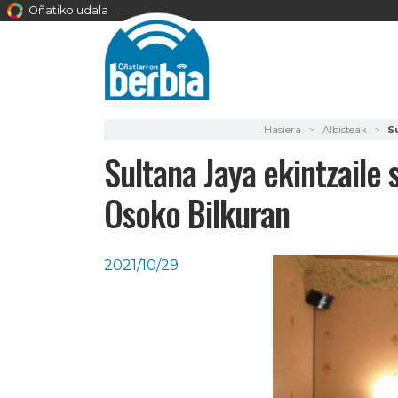
Oñatiko udala
Hasiera
Albisteak
S
Sultana Jaya ekintzaile
Osoko Bilkuran
2021/10/29