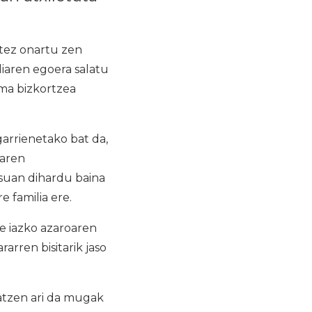
tez onartu zen
liaren egoera salatu
ma bizkortzea
rrienetako bat da,
iaren
suan dihardu baina
e familia ere.
e iazko azaroaren
arren bisitarik jaso
atzen ari da mugak