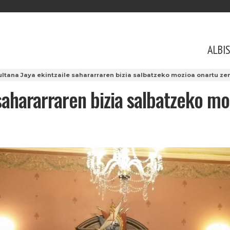
ALBI
ultana Jaya ekintzaile sahararraren bizia salbatzeko mozioa onartu ze
 sahararraren bizia salbatzeko m