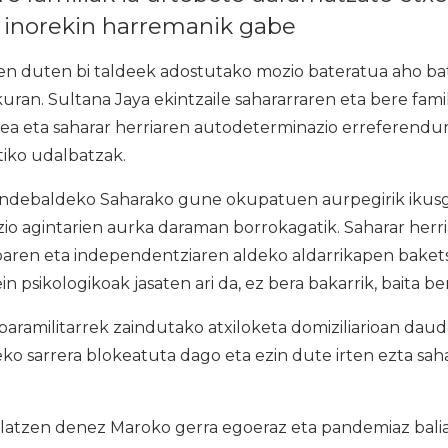
 inorekin harremanik gabe
n duten bi taldeek adostutako mozio bateratua aho ba
uran. Sultana Jaya ekintzaile sahararraren eta bere fami
ea eta saharar herriaren autodeterminazio erreferendu
iko udalbatzak.
debaldeko Saharako gune okupatuen aurpegirik ikusga
o agintarien aurka daraman borrokagatik. Saharar herr
aren eta independentziaren aldeko aldarrikapen baket
ein psikologikoak jasaten ari da, ez bera bakarrik, baita ber
ramilitarrek zaindutako atxiloketa domiziliarioan daud
ko sarrera blokeatuta dago eta ezin dute irten ezta sahar
alatzen denez Maroko gerra egoeraz eta pandemiaz bali