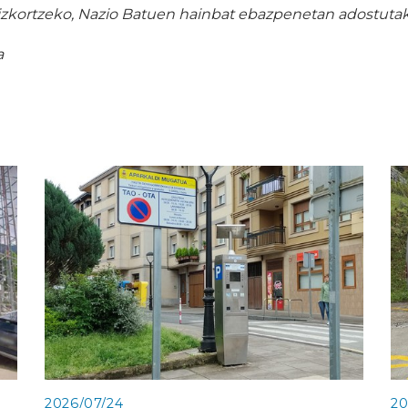
zkortzeko, Nazio Batuen hainbat ebazpenetan adostutak
a
2026/07/24
20