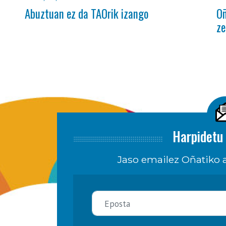
Abuztuan ez da TAOrik izango
Oñ
ze
Harpidetu 
Jaso emailez Oñatiko a