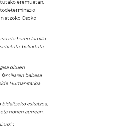
patutako eremuetan.
utodeterminazio
en atzoko Osoko
arra eta haren familia
etiatuta, bakartuta
 gisa dituen
n familiaren babesa
bide Humanitarioa
 bidaltzeko eskatzea,
keta honen aurrean.
inazio