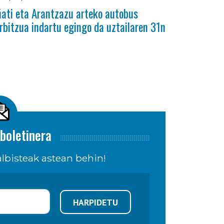
ati eta Arantzazu arteko autobus
rbitzua indartu egingo da uztailaren 31n
boletinera
lbisteak astean behin!
HARPIDETU