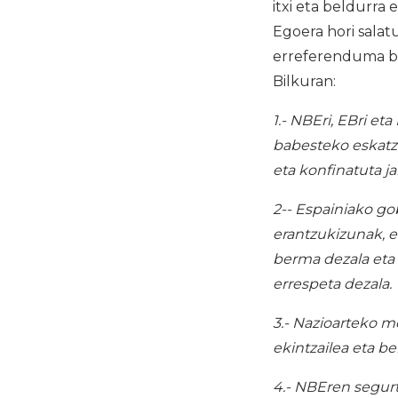
itxi eta beldurr
Egoera hori salat
erreferenduma b
Bilkuran:
1.- NBEri, EBri et
babesteko eskatze
eta konfinatuta ja
2-- Espainiako go
erantzukizunak, et
berma dezala eta
errespeta dezala.
3.- Nazioarteko m
ekintzailea eta b
4.- NBEren segurt