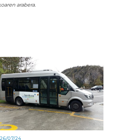
oaren arabera.
26/07/24