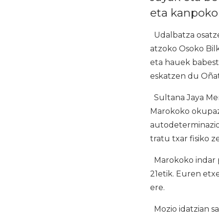
eta kanpoko
Udalbatza osatze
atzoko Osoko Bilk
eta hauek babest
eskatzen du Oñat
Sultana Jaya Men
Marokoko okupazi
autodeterminazio
tratu txar fisiko z
Marokoko indar pa
21etik. Euren etxe
ere.
Mozio idatzian s