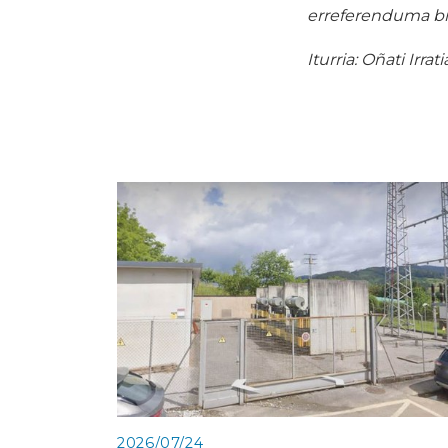
erreferenduma bi
Iturria: Oñati Irrati
2026/07/24