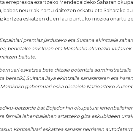
a eta errepresioa ezartzeko Mendebaldeko Saharan oku
u, babes neurriak hartu daitezen eskatu eta Saharako a
izkortzea eskatzen duen lau puntuko mozioa onartu z
a Espainiari premiaz jarduteko eta Sultana ekintzaile sahar
a, benetako arriskuan eta Marokoko okupazio-indarrek s
rraitzen baitute.
bernuari eskatzea bete ditzala potentzia administratzaile
a bereziki, Sultana Jaya ekintzaile sahararraren eta hare
 Marokoko gobernuari eska diezaiola Nazioarteko Zuzen
ediku-batzorde bat Bojador hiri okupatura lehenbailehen
ere familia lehenbailehen artatzeko giza eskubideen urra
asun Kontseiluari eskatzea saharar herriaren autodeterm