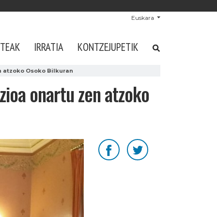
Euskara
STEAK
IRRATIA
KONTZEJUPETIK
n atzoko Osoko Bilkuran
ozioa onartu zen atzoko