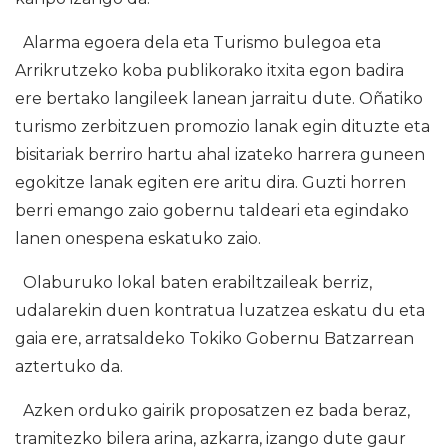
Alarma egoera dela eta Turismo bulegoa eta
Arrikrutzeko koba publikorako itxita egon badira
ere bertako langileek lanean jarraitu dute. Oñatiko
turismo zerbitzuen promozio lanak egin dituzte eta
bisitariak berriro hartu ahal izateko harrera guneen
egokitze lanak egiten ere aritu dira. Guzti horren
berri emango zaio gobernu taldeari eta egindako
lanen onespena eskatuko zaio.
Olaburuko lokal baten erabiltzaileak berriz,
udalarekin duen kontratua luzatzea eskatu du eta
gaia ere, arratsaldeko Tokiko Gobernu Batzarrean
aztertuko da.
Azken orduko gairik proposatzen ez bada beraz,
tramitezko bilera arina, azkarra, izango dute gaur