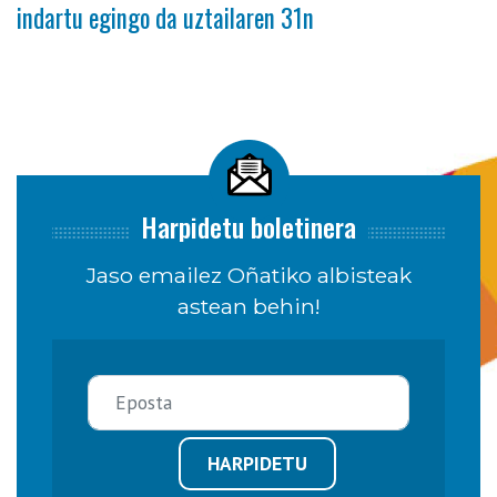
indartu egingo da uztailaren 31n
Harpidetu boletinera
Jaso emailez Oñatiko albisteak
astean behin!
HARPIDETU