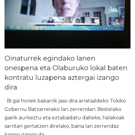
Oinaturrek egindako lanen
onespena eta Olaburuko lokal baten
kontratu luzapena aztergai izango
dira
Bi gai horiek bakarrik jaso dira arratsaldeko Tokiko
Gobernu Batzarrerako lan zerrendan. Bestelako
gairik aurkeztu eta eztabaidatu daiteke, halakoak
sarritan gertatzen direlako, baina lan zerrendaz
kanpo izango da.