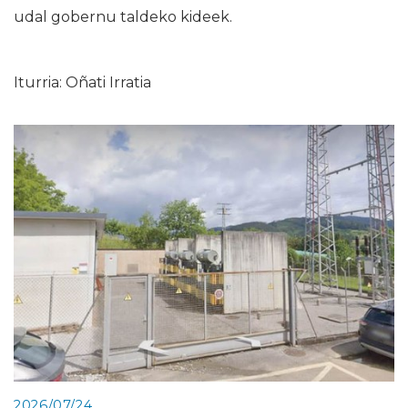
udal gobernu taldeko kideek.
Iturria: Oñati Irratia
2026/07/24