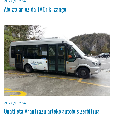
2026/07/24
Abuztuan ez da TAOrik izango
2026/07/24
Oñati eta Arantzazu arteko autobus zerbitzua