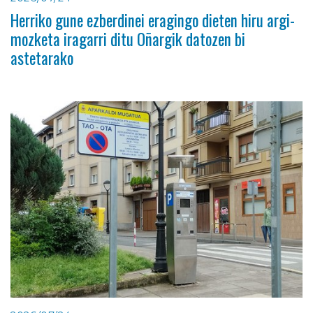
Herriko gune ezberdinei eragingo dieten hiru argi-
mozketa iragarri ditu Oñargik datozen bi
astetarako