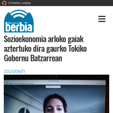
Oñatiko udala
Sozioekonomia arloko gaiak
aztertuko dira gaurko Tokiko
Gobernu Batzarrean
2020/06/11