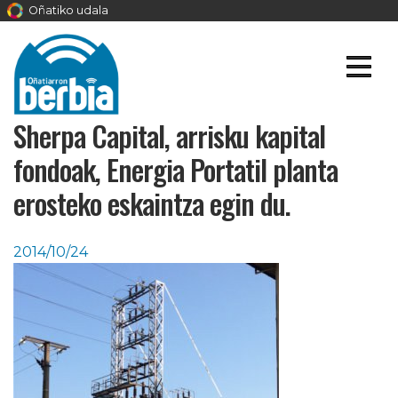
Oñatiko udala
Sherpa Capital, arrisku kapital
fondoak, Energia Portatil planta
erosteko eskaintza egin du.
2014/10/24