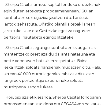
Sherpa Capital arrisku kapital fondoko ordezkariek
egin duten erosketa proposamenenean, 130 lan
kontratuen surrogazioa jasotzen du. Lantokiz-
lantoki zehaztuta, Oñatiko plantilla osoak lanean
jarraituko luke eta Gasteizko egoitza nagusian
pertsonal hautaketa egingo litzateke.
Sherpa Capital, egungo kontratuen ezaugarriak
mantentzeko prest azaldu da, antzinatasuna eta
beste xehetasun batzuk errespetatuz. Baina
eskaintzak, soldata handienak mugatzen ditu. Hala,
urtean 40.000 eurotik gorako irabaziak dituzten
langileek portzentaje ezberdineko soldata
murrizpena izango lukete.
Hori, oso azaletik esanda, Sherpa Capital fondoaren
proposamenean jaso dena eta CEGASAko sindikatu-