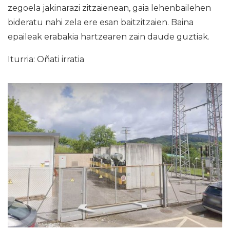
zegoela jakinarazi zitzaienean, gaia lehenbailehen
bideratu nahi zela ere esan baitzitzaien. Baina
epaileak erabakia hartzearen zain daude guztiak.
Iturria: Oñati irratia