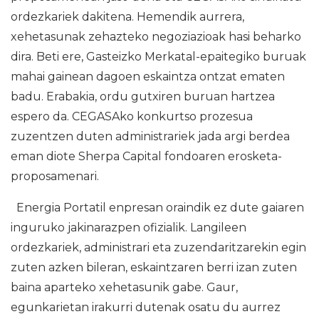
ordezkariek dakitena. Hemendik aurrera,
xehetasunak zehazteko negoziazioak hasi beharko
dira. Beti ere, Gasteizko Merkatal-epaitegiko buruak
mahai gainean dagoen eskaintza ontzat ematen
badu. Erabakia, ordu gutxiren buruan hartzea
espero da. CEGASAko konkurtso prozesua
zuzentzen duten administrariek jada argi berdea
eman diote Sherpa Capital fondoaren erosketa-
proposamenari.
Energia Portatil enpresan oraindik ez dute gaiaren
inguruko jakinarazpen ofizialik. Langileen
ordezkariek, administrari eta zuzendaritzarekin egin
zuten azken bileran, eskaintzaren berri izan zuten
baina aparteko xehetasunik gabe. Gaur,
egunkarietan irakurri dutenak osatu du aurrez