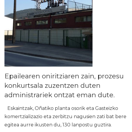
Epailearen oniritziaren zain, prozesu
konkurtsala zuzentzen duten
administrariek ontzat eman dute.
Eskaintzak, Oñatiko planta osorik eta Gasteizko
komertzializazio eta zerbitzu nagusien zati bat bere
egitea aurre ikusten du, 130 lanpostu guztira.