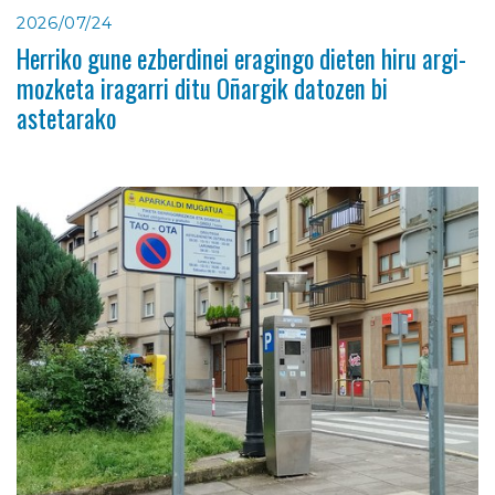
2026/07/24
Herriko gune ezberdinei eragingo dieten hiru argi-
mozketa iragarri ditu Oñargik datozen bi
astetarako