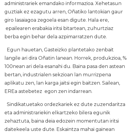
administrariek emandako informazioa. Xehetasun
guztiak ez ezagutu arren, Oñatiko lantokian gaur
giro lasaiagoa zegoela esan digute. Hala ere,
epailearen erabakia iritsi bitartean, zuhurtziaz
berba egin behar dela azpimarratzen dute.
Egun hauetan, Gasteizko plantetako zenbait
langile ari dira Oñatin lanean. Horrek, produkzioa, %
100nean ari dela esanahi du. Baina pasa den astean
bertan, industrialen sekzioan lan murrizpena
aplikatu zen, lan karga jaitsi egin baitzen. Sailean,
EREa astebetez egon zen indarrean.
Sindikatuetako ordezkariek ez dute zuzendaritza
eta administrariekin elkartzeko bilera egunik
zehaztuta, baina deia edozein momentutan iritsi
daitekeela uste dute. Eskaintza mahai gainean