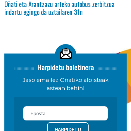
Oñati eta Arantzazu arteko autobus zerbitzua
indartu egingo da uztailaren 31n
Harpidetu boletinera
Jaso emailez Oñatiko albisteak
astean behin!
HARPIDETU