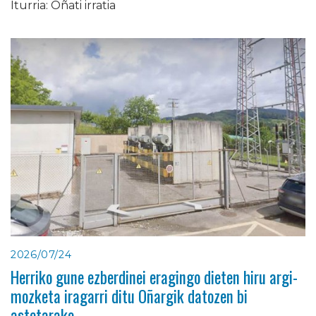
Iturria: Oñati irratia
2026/07/24
Herriko gune ezberdinei eragingo dieten hiru argi-
mozketa iragarri ditu Oñargik datozen bi
astetarako