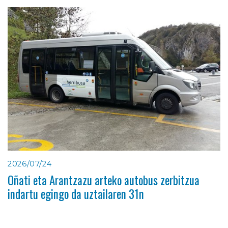
2026/07/24
Oñati eta Arantzazu arteko autobus zerbitzua
indartu egingo da uztailaren 31n