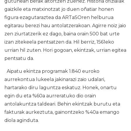
gutunean berak aitortzen zuenez. Historia ofizialak
gaizkile eta matxinotzat jo duen oñatiar honen
figura ezagutaraztea da ARTaSOren helburua
egitarau berezi hau antolatzerakoan. Agirre noiz jaio
zen ziurtatzerik ez dago, baina orain 500 bat urte
izan zitekeela pentsatzen da. Hil berriz, 1561eko
urrian hil zuten. Hori gogoan, ekintzak, urrian egitea
pentsatu da.
Aipatu ekintza programak 1.840 euroko
aurrekontua lukeela jakinarazi zaio udalari,
hartarako diru laguntza eskatuz. Honek, onartu
egin du eta %60a aurreratuko dio orain
antolakuntza taldeari. Behin ekintzak burutu eta
fakturak aurkeztuta, gainontzeko %40a emango
diola aginduta.