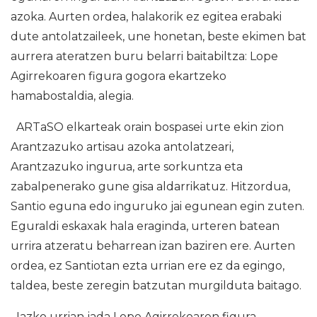
azoka. Aurten ordea, halakorik ez egitea erabaki
dute antolatzaileek, une honetan, beste ekimen bat
aurrera ateratzen buru belarri baitabiltza: Lope
Agirrekoaren figura gogora ekartzeko
hamabostaldia, alegia.
ARTaSO elkarteak orain bospasei urte ekin zion
Arantzazuko artisau azoka antolatzeari,
Arantzazuko ingurua, arte sorkuntza eta
zabalpenerako gune gisa aldarrikatuz. Hitzordua,
Santio eguna edo inguruko jai egunean egin zuten.
Eguraldi eskaxak hala eraginda, urteren batean
urrira atzeratu beharrean izan baziren ere. Aurten
ordea, ez Santiotan ezta urrian ere ez da egingo,
taldea, beste zeregin batzutan murgilduta baitago.
Iazko urrian jada Lope Agirrekoaren figura