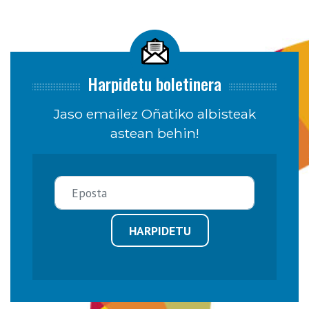
Harpidetu boletinera
Jaso emailez Oñatiko albisteak
astean behin!
HARPIDETU