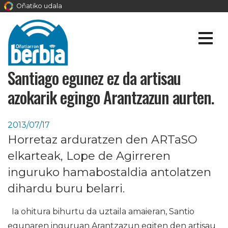
Oñatiko udala
Santiago egunez ez da artisau
azokarik egingo Arantzazun aurten.
2013/07/17
Horretaz arduratzen den ARTaSO
elkarteak, Lope de Agirreren
inguruko hamabostaldia antolatzen
dihardu buru belarri.
Ia ohitura bihurtu da uztaila amaieran, Santio
egunaren inguruan Arantzazun egiten den artisau