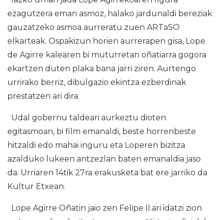
ezagutzera eman asmoz, halako jardunaldi bereziak
gauzatzeko asmoa aurreratu zuen ARTaSO
elkarteak. Ospakizun horien aurrerapen gisa, Lope
de Agirre kalearen bi muturretan oñatiarra gogora
ekartzen duten plaka bana jarri ziren. Aurtengo
urrirako berriz, dibulgazio ekintza ezberdinak
prestatzen ari dira.
Udal gobernu taldeari aurkeztu dioten
egitasmoan, bi film emanaldi, beste horrenbeste
hitzaldi edo mahai inguru eta Loperen bizitza
azalduko lukeen antzezlan baten emanaldia jaso
da. Urriaren 14tik 27ra erakusketa bat ere jarriko da
Kultur Etxean.
Lope Agirre Oñatin jaio zen Felipe II.ari idatzi zion