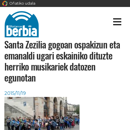
Oñatiko udala
Santa Zezilia gogoan ospakizun eta
emanaldi ugari eskainiko dituzte
herriko musikariek datozen
egunotan
2015/11/19