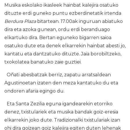
Musika eskolako ikasleek hainbat kalejira osatuko
dituzte erdi guneko puntu ezberdinetatik irtenda
Berdura Plaza
bitartean. 17.00ak inguruan abiatuko
dira eta azoka gunean, ordu erdi beranduago
elkartuko dira. Bertan eguneko bigarren saioa
osatuko dute eta denek elkarrekin hainbat abesti jo,
kantatu eta dantzatuko dituzte. Jaia borobiltzeko,
txokolatea banatuko zaie guztiei.
Oñati abesbatzak berriz, zapatu arratsaldean
Agustinoetan izaten den meza kantatuko du eta
ondoren afaria egingo du.
Eta Santa Zezilia eguna igandearekin etorriko
denez, txistulariek eta musika bandak goiz-eresia
elkarrekin joko dute. Tradizionalki txistulariak izan
ohi dira goizean goiz kalejira egiten duten lehenak