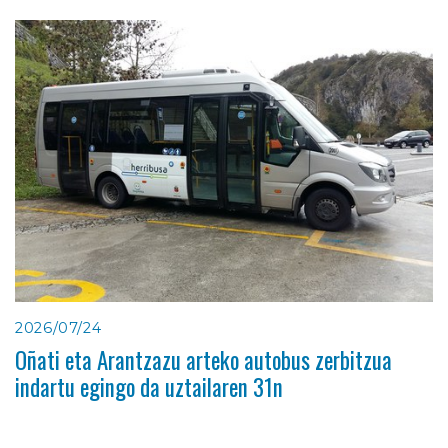
2026/07/24
Oñati eta Arantzazu arteko autobus zerbitzua
indartu egingo da uztailaren 31n