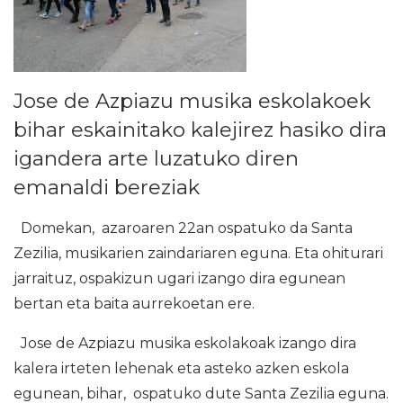
Jose de Azpiazu musika eskolakoek
bihar eskainitako kalejirez hasiko dira
igandera arte luzatuko diren
emanaldi bereziak
Domekan, azaroaren 22an ospatuko da Santa
Zezilia, musikarien zaindariaren eguna. Eta ohiturari
jarraituz, ospakizun ugari izango dira egunean
bertan eta baita aurrekoetan ere.
Jose de Azpiazu musika eskolakoak izango dira
kalera irteten lehenak eta asteko azken eskola
egunean, bihar, ospatuko dute Santa Zezilia eguna.