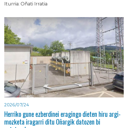
Iturria: Oñati Irratia
2026/07/24
Herriko gune ezberdinei eragingo dieten hiru argi-
mozketa iragarri ditu Oñargik datozen bi