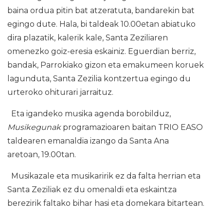
baina ordua pitin bat atzeratuta, bandarekin bat
egingo dute. Hala, bi taldeak 10.00etan abiatuko
dira plazatik, kalerik kale, Santa Zeziliaren
omenezko goiz-eresia eskainiz. Eguerdian berriz,
bandak, Parrokiako gizon eta emakumeen koruek
lagunduta, Santa Zezilia kontzertua egingo du
urteroko ohiturari jarraituz.
Eta igandeko musika agenda borobilduz,
Musikegunak
programazioaren baitan TRIO EASO
taldearen emanaldia izango da Santa Ana
aretoan, 19.00tan.
Musikazale eta musikaririk ez da falta herrian eta
Santa Zeziliak ez du omenaldi eta eskaintza
berezirik faltako bihar hasi eta domekara bitartean.