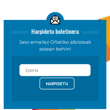
Harpidetu boletinera
Jaso emailez Oñatiko albisteak
astean behin!
HARPIDETU