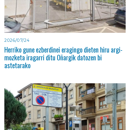
2026/07/24
Herriko gune ezberdinei eragingo dieten hiru argi-
mozketa iragarri ditu Oñargik datozen bi
astetarako