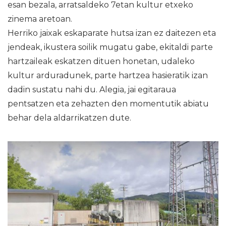
esan bezala, arratsaldeko 7etan kultur etxeko
zinema aretoan.
Herriko jaixak eskaparate hutsa izan ez daitezen eta
jendeak, ikustera soilik mugatu gabe, ekitaldi parte
hartzaileak eskatzen dituen honetan, udaleko
kultur arduradunek, parte hartzea hasieratik izan
dadin sustatu nahi du. Alegia, jai egitaraua
pentsatzen eta zehazten den momentutik abiatu
behar dela aldarrikatzen dute.