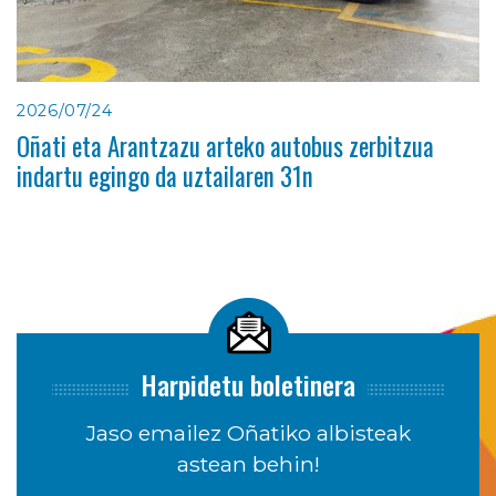
2026/07/24
Oñati eta Arantzazu arteko autobus zerbitzua
indartu egingo da uztailaren 31n
Harpidetu boletinera
Jaso emailez Oñatiko albisteak
astean behin!