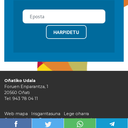
HARPIDETU
Oñatiko Udala
Foruen Enparantza, 1
20560 Oñati
Tel: 943 78 04 11
Web mapa
Irisgarritasuna
Lege oharra
Cookie politika
Barruko informazio kanala