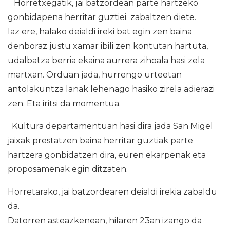
Horretxegatik, jai batzordean parte hartzeko
gonbidapena herritar guztiei zabaltzen diete.
Iaz ere, halako deialdi ireki bat egin zen baina
denboraz justu xamar ibili zen kontutan hartuta,
udalbatza berria ekaina aurrera zihoala hasi zela
martxan. Orduan jada, hurrengo urteetan
antolakuntza lanak lehenago hasiko zirela adierazi
zen. Eta iritsi da momentua.
Kultura departamentuan hasi dira jada San Migel
jaixak prestatzen baina herritar guztiak parte
hartzera gonbidatzen dira, euren ekarpenak eta
proposamenak egin ditzaten.
Horretarako, jai batzordearen deialdi irekia zabaldu
da.
Datorren asteazkenean, hilaren 23an izango da