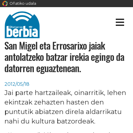
Oñatiko udala
San Migel eta Errosarixo jaiak
antolatzeko batzar irekia egingo da
datorren eguaztenean.
2012/05/18
Jai parte hartzaileak, oinarritik, lehen
ekintzak zehazten hasten den
puntutik abiatzen direla aldarrikatu
nahi du kultura batzordeak.