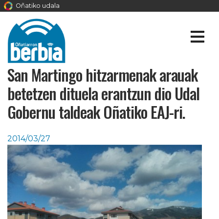
Oñatiko udala
San Martingo hitzarmenak arauak
betetzen dituela erantzun dio Udal
Gobernu taldeak Oñatiko EAJ-ri.
2014/03/27