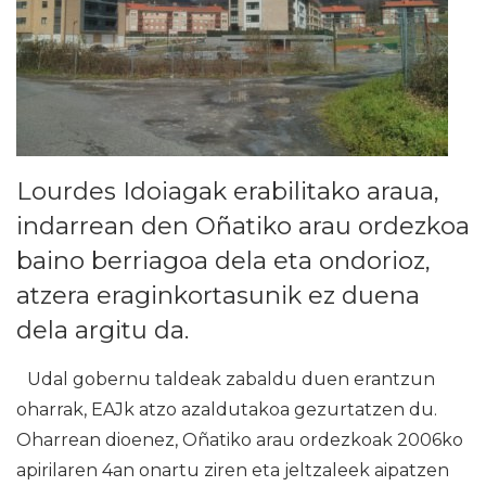
Lourdes Idoiagak erabilitako araua,
indarrean den Oñatiko arau ordezkoa
baino berriagoa dela eta ondorioz,
atzera eraginkortasunik ez duena
dela argitu da.
Udal gobernu taldeak zabaldu duen erantzun
oharrak, EAJk atzo azaldutakoa gezurtatzen du.
Oharrean dioenez, Oñatiko arau ordezkoak 2006ko
apirilaren 4an onartu ziren eta jeltzaleek aipatzen