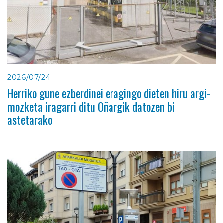
2026/07/24
Herriko gune ezberdinei eragingo dieten hiru argi-
mozketa iragarri ditu Oñargik datozen bi
astetarako