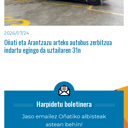
2026/07/24
Oñati eta Arantzazu arteko autobus zerbitzua
indartu egingo da uztailaren 31n
Harpidetu boletinera
Jaso emailez Oñatiko albisteak
astean behin!