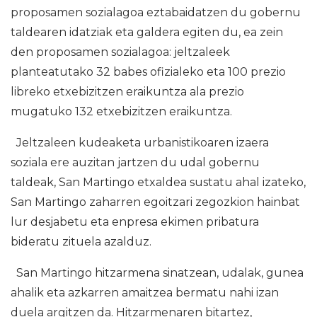
proposamen sozialagoa eztabaidatzen du gobernu
taldearen idatziak eta galdera egiten du, ea zein
den proposamen sozialagoa: jeltzaleek
planteatutako 32 babes ofizialeko eta 100 prezio
libreko etxebizitzen eraikuntza ala prezio
mugatuko 132 etxebizitzen eraikuntza.
Jeltzaleen kudeaketa urbanistikoaren izaera
soziala ere auzitan jartzen du udal gobernu
taldeak, San Martingo etxaldea sustatu ahal izateko,
San Martingo zaharren egoitzari zegozkion hainbat
lur desjabetu eta enpresa ekimen pribatura
bideratu zituela azalduz.
San Martingo hitzarmena sinatzean, udalak, gunea
ahalik eta azkarren amaitzea bermatu nahi izan
duela argitzen da. Hitzarmenaren bitartez,