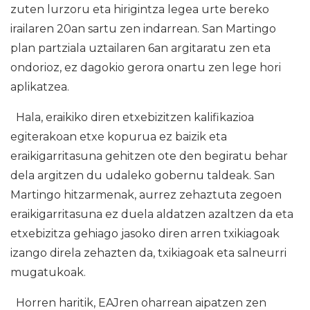
zuten lurzoru eta hirigintza legea urte bereko
irailaren 20an sartu zen indarrean. San Martingo
plan partziala uztailaren 6an argitaratu zen eta
ondorioz, ez dagokio gerora onartu zen lege hori
aplikatzea.
Hala, eraikiko diren etxebizitzen kalifikazioa
egiterakoan etxe kopurua ez baizik eta
eraikigarritasuna gehitzen ote den begiratu behar
dela argitzen du udaleko gobernu taldeak. San
Martingo hitzarmenak, aurrez zehaztuta zegoen
eraikigarritasuna ez duela aldatzen azaltzen da eta
etxebizitza gehiago jasoko diren arren txikiagoak
izango direla zehazten da, txikiagoak eta salneurri
mugatukoak.
Horren haritik, EAJren oharrean aipatzen zen