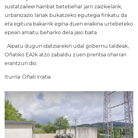
sustatzaileei hainbat betebehar jarri zaizkielarik,
urbanizazio lanak bukatzeko egutegia finkatu da
eta egitura bakarrik egina duen eraikina urtebeteko
epean amaitu beharko dela jaso baita.
Aipatu dugun idatziarekin udal gobernu taldeak,
Oñatiko EAJk atzo zabaldu zuen prentsa oharrari
erantzun dio.
Iturria: Oñati irratia