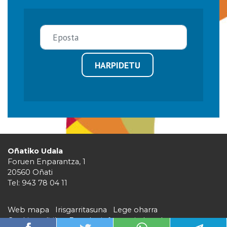
HARPIDETU
Oñatiko Udala
Foruen Enparantza, 1
20560 Oñati
Tel: 943 78 04 11
Web mapa
Irisgarritasuna
Lege oharra
Cookie politika
Barruko informazio kanala