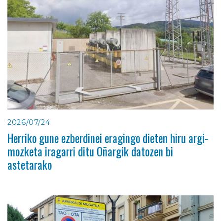
2026/07/24
Herriko gune ezberdinei eragingo dieten hiru argi-
mozketa iragarri ditu Oñargik datozen bi
astetarako