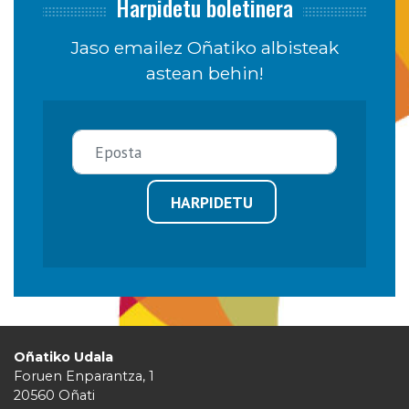
Harpidetu boletinera
Jaso emailez Oñatiko albisteak
astean behin!
HARPIDETU
Oñatiko Udala
Foruen Enparantza, 1
20560 Oñati