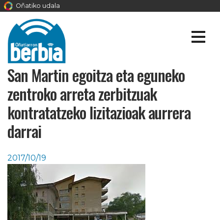
Oñatiko udala
San Martin egoitza eta eguneko
zentroko arreta zerbitzuak
kontratatzeko lizitazioak aurrera
darrai
2017/10/19