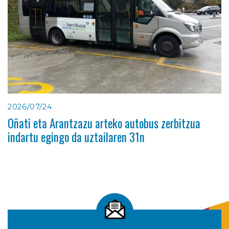
2026/07/24
Oñati eta Arantzazu arteko autobus zerbitzua
indartu egingo da uztailaren 31n