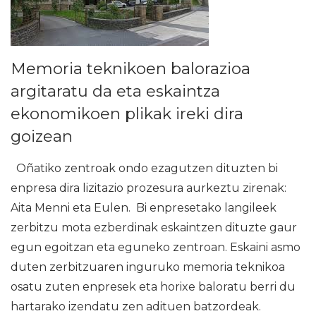
Memoria teknikoen balorazioa
argitaratu da eta eskaintza
ekonomikoen plikak ireki dira
goizean
Oñatiko zentroak ondo ezagutzen dituzten bi
enpresa dira lizitazio prozesura aurkeztu zirenak:
Aita Menni eta Eulen. Bi enpresetako langileek
zerbitzu mota ezberdinak eskaintzen dituzte gaur
egun egoitzan eta eguneko zentroan. Eskaini asmo
duten zerbitzuaren inguruko memoria teknikoa
osatu zuten enpresek eta horixe baloratu berri du
hartarako izendatu zen adituen batzordeak.