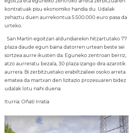
egoitza eta eguneko zentroko arreta zerbitzuaren
kontratuak pisu ekonomiko handia du. Udalak
zehaztu duen aurrekontua 5.500.000 euro pasa da
urteko.
San Martin egoitzan aldundiarekin hitzartutako 77
plaza daude egun baina datorren urtean beste sei
sortzea aurre ikusten da. Eguneko zentroan berriz,
atzo aurreratu bezala, 30 plaza izango dira azarotik
aurrera. Bi zerbitzuetako erabiltzaileei osoko arreta
ematea da martxan den lizitazio prozesuaren bidez
udalak lotu nahi duena.
Iturria: Oñati Irratia