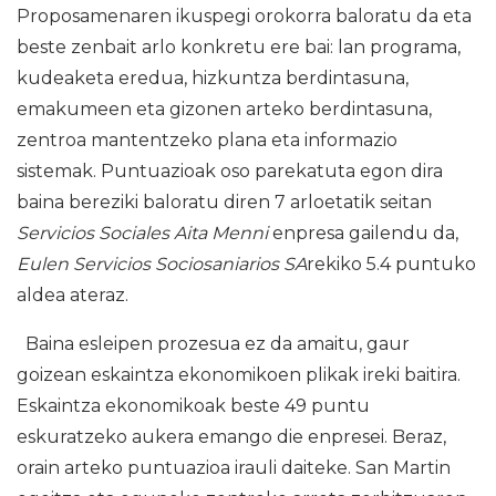
Proposamenaren ikuspegi orokorra baloratu da eta
beste zenbait arlo konkretu ere bai: lan programa,
kudeaketa eredua, hizkuntza berdintasuna,
emakumeen eta gizonen arteko berdintasuna,
zentroa mantentzeko plana eta informazio
sistemak. Puntuazioak oso parekatuta egon dira
baina bereziki baloratu diren 7 arloetatik seitan
Servicios Sociales Aita Menni
enpresa gailendu da,
Eulen Servicios Sociosaniarios SA
rekiko 5.4 puntuko
aldea ateraz.
Baina esleipen prozesua ez da amaitu, gaur
goizean eskaintza ekonomikoen plikak ireki baitira.
Eskaintza ekonomikoak beste 49 puntu
eskuratzeko aukera emango die enpresei. Beraz,
orain arteko puntuazioa irauli daiteke. San Martin