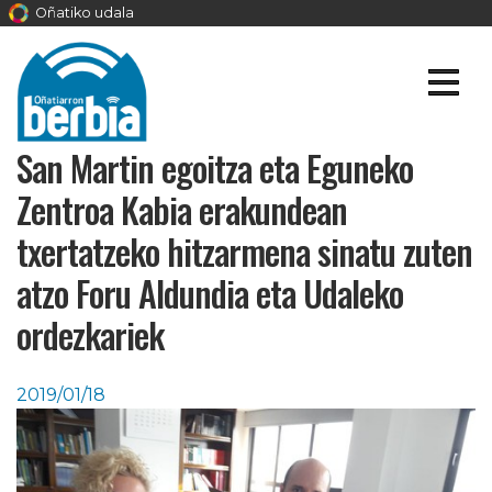
Oñatiko udala
San Martin egoitza eta Eguneko
Zentroa Kabia erakundean
txertatzeko hitzarmena sinatu zuten
atzo Foru Aldundia eta Udaleko
ordezkariek
2019/01/18