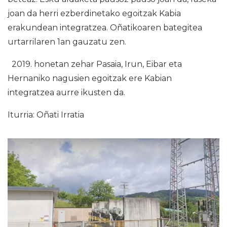
joan da herri ezberdinetako egoitzak Kabia
erakundean integratzea. Oñatikoaren bategitea
urtarrilaren 1an gauzatu zen.
2019. honetan zehar Pasaia, Irun, Eibar eta
Hernaniko nagusien egoitzak ere Kabian
integratzea aurre ikusten da.
Iturria: Oñati Irratia