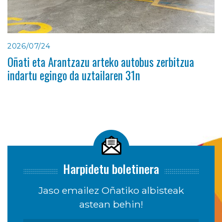
2026/07/24
Oñati eta Arantzazu arteko autobus zerbitzua
indartu egingo da uztailaren 31n
Harpidetu boletinera
Jaso emailez Oñatiko albisteak
astean behin!