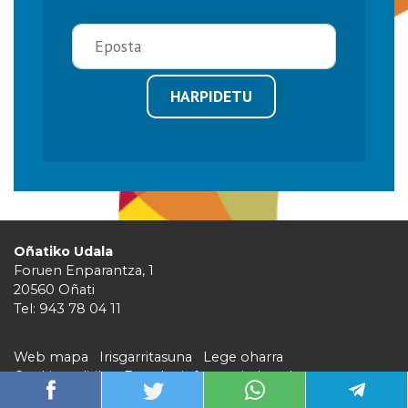
HARPIDETU
Oñatiko Udala
Foruen Enparantza, 1
20560 Oñati
Tel: 943 78 04 11
Web mapa
Irisgarritasuna
Lege oharra
Cookie politika
Barruko informazio kanala