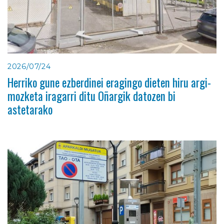
2026/07/24
Herriko gune ezberdinei eragingo dieten hiru argi-
mozketa iragarri ditu Oñargik datozen bi
astetarako