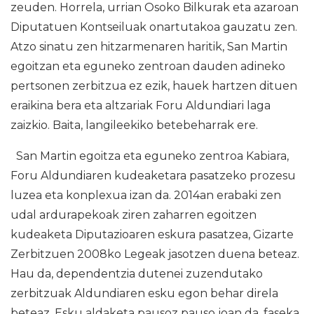
zeuden. Horrela, urrian Osoko Bilkurak eta azaroan
Diputatuen Kontseiluak onartutakoa gauzatu zen.
Atzo sinatu zen hitzarmenaren haritik, San Martin
egoitzan eta eguneko zentroan dauden adineko
pertsonen zerbitzua ez ezik, hauek hartzen dituen
eraikina bera eta altzariak Foru Aldundiari laga
zaizkio. Baita, langileekiko betebeharrak ere.
San Martin egoitza eta eguneko zentroa Kabiara,
Foru Aldundiaren kudeaketara pasatzeko prozesu
luzea eta konplexua izan da. 2014an erabaki zen
udal ardurapekoak ziren zaharren egoitzen
kudeaketa Diputazioaren eskura pasatzea, Gizarte
Zerbitzuen 2008ko Legeak jasotzen duena beteaz.
Hau da, dependentzia dutenei zuzendutako
zerbitzuak Aldundiaren esku egon behar direla
beteaz. Esku aldaketa pausoz pauso joan da, faseka