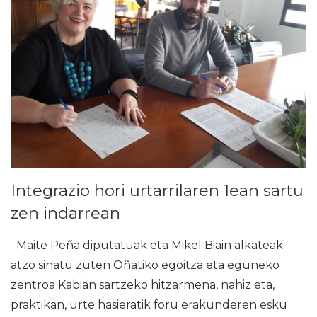
Integrazio hori urtarrilaren 1ean sartu
zen indarrean
Maite Peña diputatuak eta Mikel Biain alkateak
atzo sinatu zuten Oñatiko egoitza eta eguneko
zentroa Kabian sartzeko hitzarmena, nahiz eta,
praktikan, urte hasieratik foru erakunderen esku