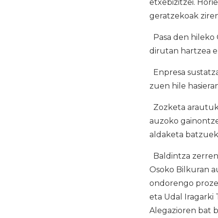
etxebizitzei. Hor
geratzekoak ziren
Pasa den hileko O
dirutan hartzea e
Enpresa sustatza
zuen hile hasieran
Zozketa arautuko
auzoko gainontzek
aldaketa batzuekin
Baldintza zerren
Osoko Bilkuran au
ondorengo prozedu
eta Udal Iragarki
Alegazioren bat 