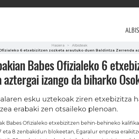
ALBI
Hasiera
Albisteak
fizialeko 6 etxebizitzen zozketa arautuko duen Baldintza Zerrenda az
akian Babes Ofizialeko 6 etxebi
 aztergai izango da biharko Osok
alaren esku uztekoak ziren etxebizitza 
tzea erabaki zen otsaileko plenoan.
k Babes Ofizialeko etxebizitzen behin-behineko kalifik
7 eta 8 zenbakidun blokeetan, Egaralur enpresa eraikitz