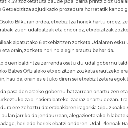
ietatik 39 zozketatuta daude jada, baina printzipioz udal
 6 etxebizitza adjudikazio prozedura horretatik kanpo ge
soko Bilkuran ordea, etxebizitza horiek hartu ordez, z
rabaki zuen udalbatzak eta ondorioz, etxebizitzak zozke
ileak aipatutako 6 etxebizitzen zozketa Udalaren esku 
 eta orain, zozketa hori nola egin arautu behar da.
 duen baldintza zerrenda osatu du udal gobernu talde
o Babes Ofizialeko etxebizitzen zozketa arautzeko erab
, hau da, orain esleituko diren sei etxebizitzetara egoki
da pasa den asteko gobernu batzarrean onartu zen eta 
rkeztuko zaio, hasiera bateko izaeraz onartu dezan. Tra
ra ere zehaztu da: erabakiaren iragarkia Gipuzkoako Al
 Taulan jarriko da jendaurrean, alegazioetarako hilabetek
badago, hori edo horiek ebatzi ondoren, Udal Plenoak B