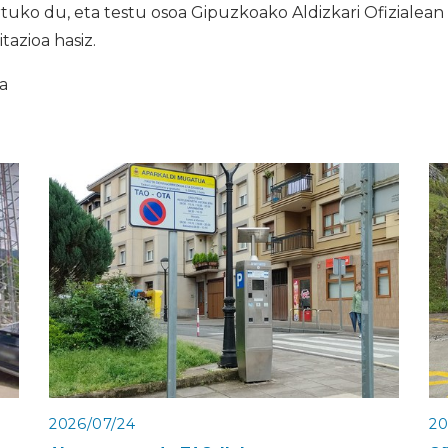
tuko du, eta testu osoa Gipuzkoako Aldizkari Ofizialean 
tazioa hasiz.
ia
2026/07/24
20