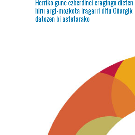
Herriko gune ezberdinei eragingo dieten
hiru argi-mozketa iragarri ditu Oñargik
datozen bi astetarako