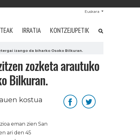
Euskara
STEAK
IRRATIA
KONTZEJUPETIK
tergai izango da biharko Osoko Bilkuran.
zitzen zozketa arautuko
o Bilkuran.
hauen kostua
azioa eman zien San
en ari den 45