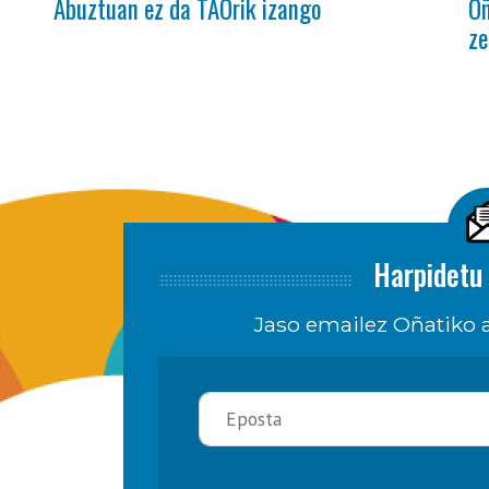
Abuztuan ez da TAOrik izango
Oñ
ze
Harpidetu 
Jaso emailez Oñatiko a