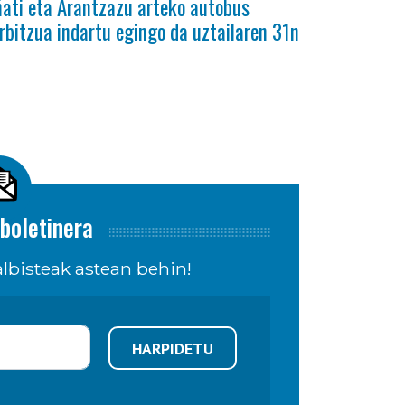
ati eta Arantzazu arteko autobus
rbitzua indartu egingo da uztailaren 31n
boletinera
lbisteak astean behin!
HARPIDETU