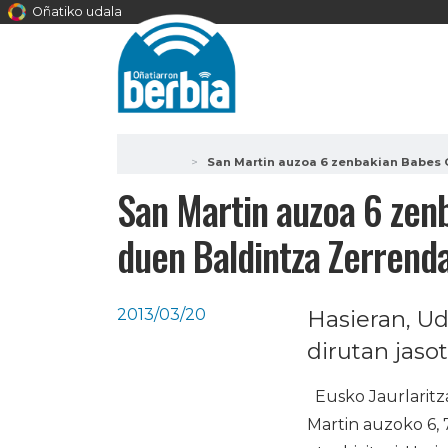
Oñatiko udala
San Martin auzoa 6 zenbakian Babes O
San Martin auzoa 6 zenb
duen Baldintza Zerrenda
2013/03/20
Hasieran, Ud
dirutan jaso
Eusko Jaurlaritza
Martin auzoko 6, 