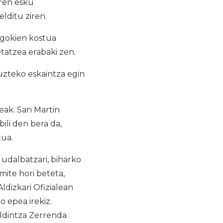
aren esku
lditu ziren.
egokien kostua
tatzea erabaki zen.
uzteko eskaintza egin
ak. San Martin
ili den bera da,
tua.
udalbatzari, biharko
mite hori beteta,
dizkari Ofizialean
o epea irekiz.
aldintza Zerrenda