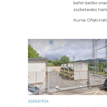
behin betiko onar
zozketarako trami
Iturria: Oñati irrat
2026/07/24