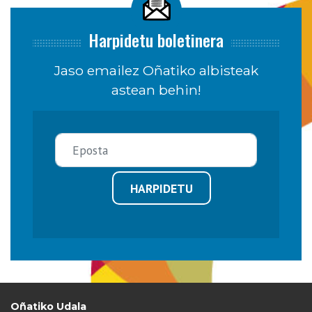
Harpidetu boletinera
Jaso emailez Oñatiko albisteak
astean behin!
HARPIDETU
Oñatiko Udala