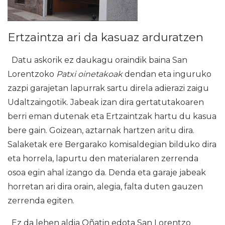
Ertzaintza ari da kasuaz arduratzen
Datu askorik ez daukagu oraindik baina San
Lorentzoko
Patxi oinetakoak
dendan eta inguruko
zazpi garajetan lapurrak sartu direla adierazi zaigu
Udaltzaingotik. Jabeak izan dira gertatutakoaren
berri eman dutenak eta Ertzaintzak hartu du kasua
bere gain. Goizean, aztarnak hartzen aritu dira.
Salaketak ere Bergarako komisaldegian bilduko dira
eta horrela, lapurtu den materialaren zerrenda
osoa egin ahal izango da. Denda eta garaje jabeak
horretan ari dira orain, alegia, falta duten gauzen
zerrenda egiten.
Ez da lehen aldia Oñatin edota San Lorentzo