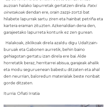
auzoan halako lapurretak gertatzen direla.
Patxi
oinetakoak
dendan ere, orain zazpi-zortzi bat
hilabete lapurrak sartu ziren eta hainbat petriña eta
kartera eraman zituzten. Azkenaldian dena den,
garajeetako lapurreta konturik ez zen gurean.
Halakoak, ziklikoak direla azaldu digu Udaltzain-
buruak eta Gabonen aurretik, behin baino
gehiagotan gertatu izan direla ere bai. Alde
horretatik beraz, herritarrei abisua, garajeak ahalik
eta modu seguruenean babestu ditzaten eta ahal
den neurrian, baloredun materialak beste nonbait
gorde ditzaten.
Iturria: Oñati Irratia