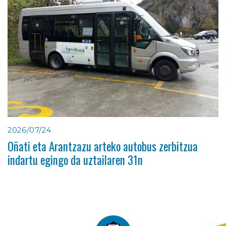
2026/07/24
Oñati eta Arantzazu arteko autobus zerbitzua
indartu egingo da uztailaren 31n