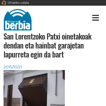
Oñatiko udala
San Lorentzoko Patxi oinetakoak
dendan eta hainbat garajetan
lapurreta egin da bart
2015/10/21