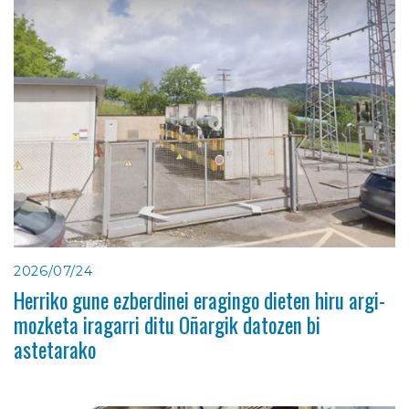
2026/07/24
Herriko gune ezberdinei eragingo dieten hiru argi-
mozketa iragarri ditu Oñargik datozen bi
astetarako