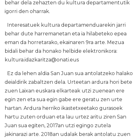
behar dela zehazten du kultura departamentutik
igorri den oharrak.
Interesatuek kultura departamenduarekin jarri
behar dute harremanetan eta ia hilabeteko epea
eman da horretarako, ekainaren 9ra arte. Mezua
bidali behar da honako helbide elektronikora:
kultura.idazkaritza@onati.eus
Ez da lehen aldia San Juan sua antolatzeko halako
deialdirik zabaltzen dela. Urteetan ardura hori bete
zuen Laixan euskara elkarteak utzi zuenean ere
egin zen eta sua egin gabe ere geratu zen urte
hartan. Ardura herriko ikastetxeetako gurasoek
hartu zuten orduan eta lau urtez aritu ziren San
Juan sua egiten, 2017an utzi egingo zutela
jakinarazi arte. 2018an udalak berak antolatu zuen