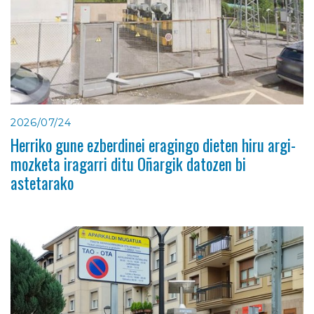
2026/07/24
Herriko gune ezberdinei eragingo dieten hiru argi-
mozketa iragarri ditu Oñargik datozen bi
astetarako