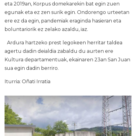
eta 2019an, Korpus domekarekin bat egin zuen
egunak eta ez zen surik egin. Ondorengo urteetan
ere ez da egin, pandemiak eraginda hasieran eta
boluntariorik ez zelako azaldu, iaz.
Ardura hartzeko prest legokeen herritar taldea
agertu dadin deialdia zabaldu du aurten ere
Kultura departamentuak, ekainaren 23an San Juan
sua egin dadin berriro.
Iturria: Oñati Irratia