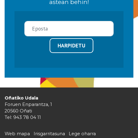
astean behin!
HARPIDETU
Oñatiko Udala
Foruen Enparantza, 1
20560 Oñati
Tel: 943 78 04 11
Web mapa
Irisgarritasuna
Lege oharra