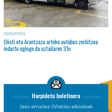
2026/07/24
Oñati eta Arantzazu arteko autobus zerbitzua
indartu egingo da uztailaren 31n
Harpidetu boletinera
Jaso emailez Oñatiko albisteak