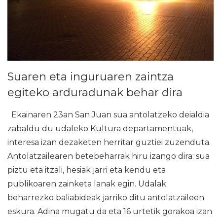
Suaren eta inguruaren zaintza
egiteko arduradunak behar dira
Ekainaren 23an San Juan sua antolatzeko deialdia
zabaldu du udaleko Kultura departamentuak,
interesa izan dezaketen herritar guztiei zuzenduta.
Antolatzailearen betebeharrak hiru izango dira: sua
piztu eta itzali, hesiak jarri eta kendu eta
publikoaren zainketa lanak egin. Udalak
beharrezko baliabideak jarriko ditu antolatzaileen
eskura. Adina mugatu da eta 16 urtetik gorakoa izan