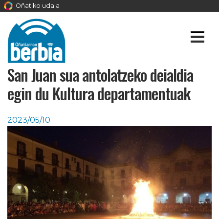
Oñatiko udala
San Juan sua antolatzeko deialdia
egin du Kultura departamentuak
2023/05/10