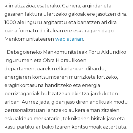
klimatizazioa, esaterako. Gainera, argindar eta
gasaren faktura ulertzeko gakoak ere jasotzen dira.
1000 ale inguru argitaratu eta banatzen ari dira
baina formatu digitalean ere eskuragarri dago
Mankomunitatearen
web atarian
.
Debagoieneko Mankomunitateak Foru Aldundiko
Ingurumen eta Obra Hidraulikoen
departamentuarekin elkarlanean dihardu,
energiaren kontsumoaren murrizketa lortzeko,
eraginkortasuna handitzeko eta energia
berriztagarriak bultzatzeko ekintza-jarduketen
arloan. Aurrez jada, gidan jaso diren aholkuak modu
pertsonalizatuan lantzeko aukera eman zitzaien
eskualdeko merkatariei, teknikarien bisitak jaso eta
kasu partikular bakoitzaren kontsumoak aztertuta.