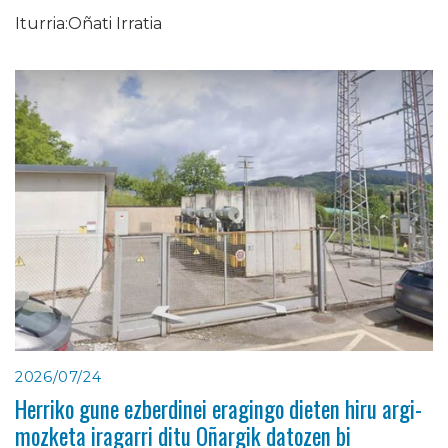
Iturria:Oñati Irratia
2026/07/24
Herriko gune ezberdinei eragingo dieten hiru argi-
mozketa iragarri ditu Oñargik datozen bi