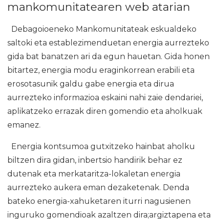
mankomunitatearen web atarian
Debagoioeneko Mankomunitateak eskualdeko
saltoki eta establezimenduetan energia aurrezteko
gida bat banatzen ari da egun hauetan. Gida honen
bitartez, energia modu eraginkorrean erabili eta
erosotasunik galdu gabe energia eta dirua
aurrezteko informazioa eskaini nahi zaie dendariei,
aplikatzeko errazak diren gomendio eta aholkuak
emanez.
Energia kontsumoa gutxitzeko hainbat aholku
biltzen dira gidan, inbertsio handirik behar ez
dutenak eta merkataritza-lokaletan energia
aurrezteko aukera eman dezaketenak. Denda
bateko energia-xahuketaren iturri nagusienen
inguruko gomendioak azaltzen dira;argiztapena eta