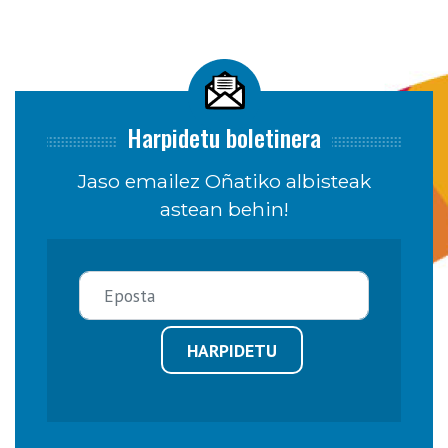
Harpidetu boletinera
Jaso emailez Oñatiko albisteak
astean behin!
HARPIDETU