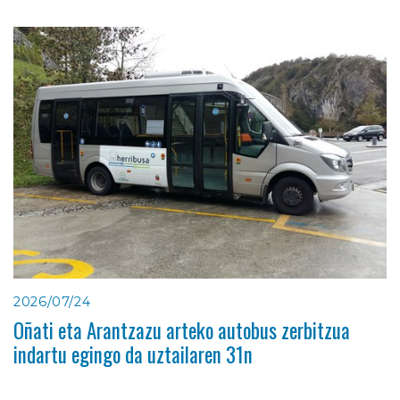
2026/07/24
Oñati eta Arantzazu arteko autobus zerbitzua
indartu egingo da uztailaren 31n