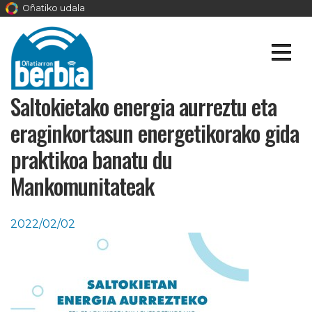
Oñatiko udala
Saltokietako energia aurreztu eta
eraginkortasun energetikorako gida
praktikoa banatu du
Mankomunitateak
2022/02/02