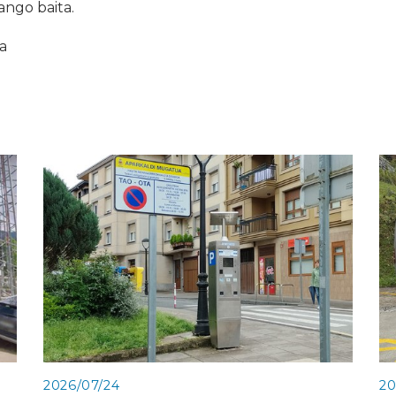
zango baita.
ia
2026/07/24
20