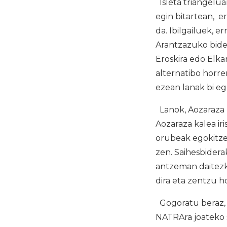
Isleta triangelua
egin bitartean, e
da. Ibilgailuek, 
Arantzazuko bide
Eroskira edo Elka
alternatibo horre
ezean lanak bi eg
Lanok, Aozaraza k
Aozaraza kalea iri
orubeak egokitze
zen. Saihesbider
antzeman daitezk
dira eta zentzu h
Gogoratu beraz, 
NATRAra joateko s