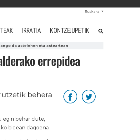
Euskara
STEAK
IRRATIA
KONTZEJUPETIK
zango da astelehen eta asteartean
alderako errepidea
rutzetik behera
 egin behar dute,
teko bidean dagoena.