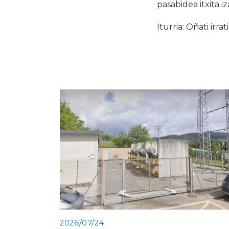
pasabidea itxita i
Iturria: Oñati irrat
2026/07/24