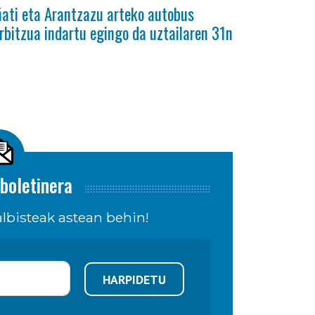
ati eta Arantzazu arteko autobus
rbitzua indartu egingo da uztailaren 31n
boletinera
lbisteak astean behin!
HARPIDETU