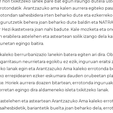
r hori txikitzeko lanek pare bat egun iraungo dutela ust
rrotondatik Arantzazuko ama kalen aurrera egiteko pasab
errotondan saihesbidera irten beharko dute eta ezkerreko
gurutzetik behera joan beharko dute baldin eta NATRAr
r Hezi ikastetxera joan nahi badute. Kale mozketa eta ond
n erabilera astelehen eta asteartean soilik izango dela k
unetan egingo baitira.
aleko berrurbanizazio lanekin batera egiten ari dira. Obr
sgarritasun neurrietara egokitu ez ezik, inguruan eraitsi z
ko lanak egin eta Arantzazuko Ama kaleko errotonda b
ako errepidearen ezker-eskumara dauden orubeetan pla
e. Horiek aurrera doazen bitartean, errotonda inguruak
orretan egingo dira aldameneko isleta txikitzeko lanak.
astelehen eta asteartean Arantzazuko Ama kaleko err
aihesbidetik, bariantetik buelta joan beharko dela, er