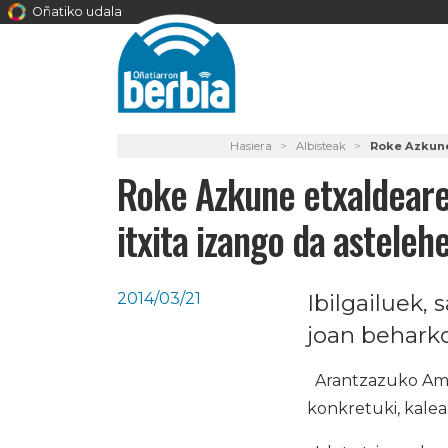
Oñatiko udala
Hasiera
Albisteak
Roke Azkune
Roke Azkune etxaldeare
itxita izango da asteleh
2014/03/21
Ibilgailuek,
joan behark
Arantzazuko Ama 
konkretuki, kalea