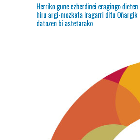
Herriko gune ezberdinei eragingo dieten
hiru argi-mozketa iragarri ditu Oñargik
datozen bi astetarako