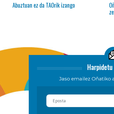
Abuztuan ez da TAOrik izango
Oñ
ze
Harpidetu 
Jaso emailez Oñatiko a