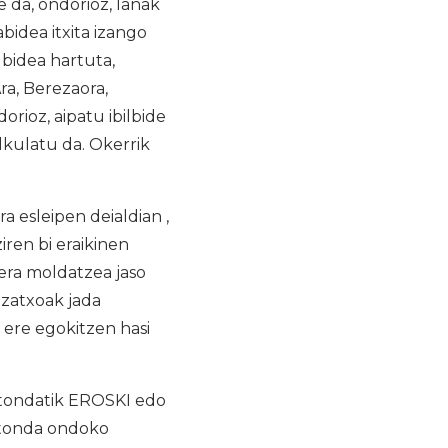
e da, ondorioz, lanak
idea itxita izango
 bidea hartuta,
a, Berezaora,
orioz, aipatu ibilbide
alkulatu da. Okerrik
a esleipen deialdian ,
iren bi eraikinen
era moldatzea jaso
zatxoak jada
 ere egokitzen hasi
otondatik EROSKI edo
rotonda ondoko