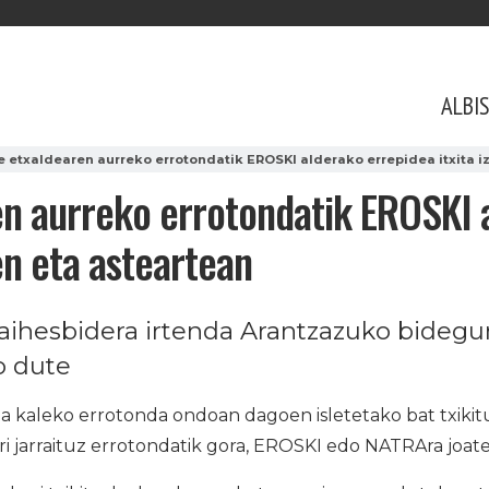
ALBI
 etxaldearen aurreko errotondatik EROSKI alderako errepidea itxita i
n aurreko errotondatik EROSKI 
en eta asteartean
 saihesbidera irtenda Arantzazuko bidegu
o dute
kaleko errotonda ondoan dagoen isletetako bat txikitu
ri jarraituz errotondatik gora, EROSKI edo NATRAra joa