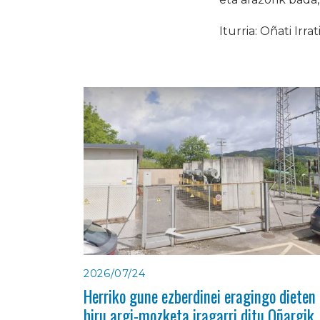
Iturria: Oñati Irrat
2026/07/24
Herriko gune ezberdinei eragingo dieten
hiru argi-mozketa iragarri ditu Oñargik