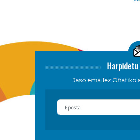
Harpidetu 
Jaso emailez Oñatiko a