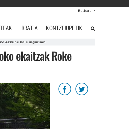
Euskara
STEAK
IRRATIA
KONTZEJUPETIK
oke Azkune kale inguruan
zoko ekaitzak Roke