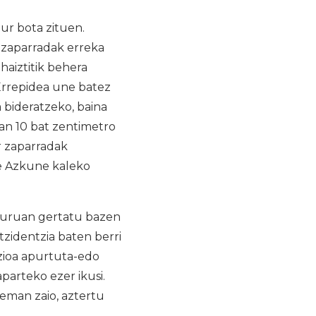
ur bota zituen.
i zaparradak erreka
aiztitik behera
Errepidea une batez
 bideratzeko, baina
uan 10 bat zentimetro
r zaparradak
ke Azkune kaleko
nguruan gertatu bazen
tzidentzia baten berri
zioa apurtuta-edo
parteko ezer ikusi.
eman zaio, aztertu