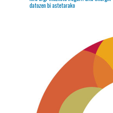
datozen bi astetarako