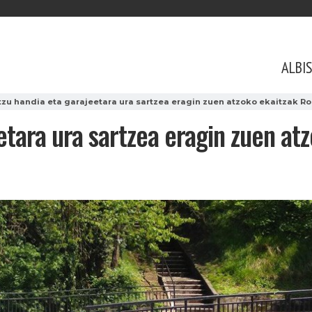
ALBI
tzu handia eta garajeetara ura sartzea eragin zuen atzoko ekaitzak R
etara ura sartzea eragin zuen at