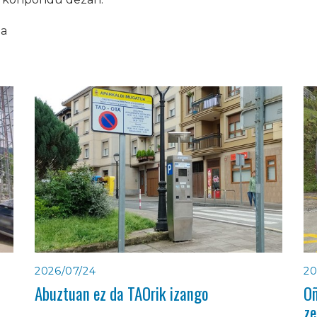
ia
2026/07/24
20
Abuztuan ez da TAOrik izango
Oñ
ze