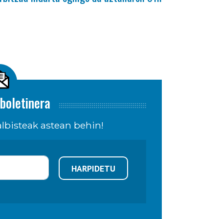
boletinera
lbisteak astean behin!
HARPIDETU