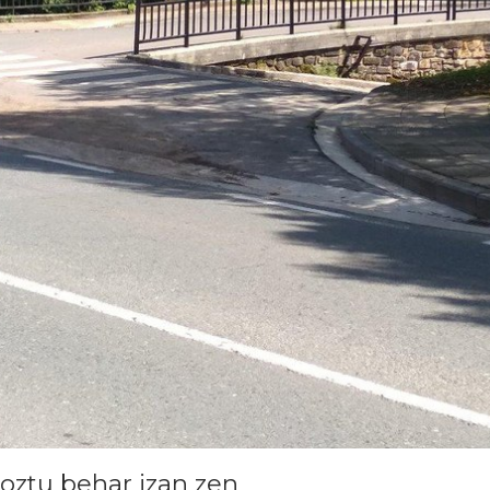
oztu behar izan zen