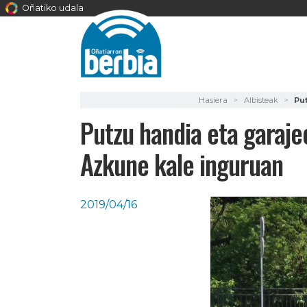
Oñatiko udala
Hasiera
Albisteak
Pu
Putzu handia eta garaje
Azkune kale inguruan
2019/04/16