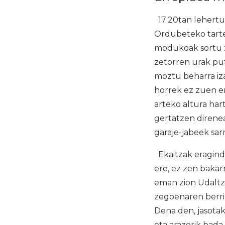
17:20tan lehertu 
Ordubeteko tartea
modukoak sortu z
zetorren urak pu
moztu beharra iza
horrek ez zuen er
arteko altura har
gertatzen direne
garaje-jabeek sarr
Ekaitzak eragind
ere, ez zen bakar
eman zion Udaltz
zegoenaren berri 
Dena den, jasota
eta arazorik bad