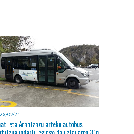
26/07/24
ati eta Arantzazu arteko autobus
rbitzua indartu egingo da uztailaren 31n