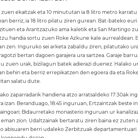
zuen ekaitzak eta 10 minututan ia 8 litro metro karratu 
n berriz, ia 18 litro pilatu ziren gurean. Bat-bateko eur
ituen eta Arantzazuko ama kaletik eta San Martingo zuh
tzu handia sortu zuen Roke Azkune kale aurrealdean. 
n zen. Inguruko sei arketa zabaldu ziren, pilatutako ura
agotzi bertan dagoen garajera ura sartzea. Garaje barr
tu zuen urak, bizilagun batek adierazi duenez. Halako u
an behin eta berriz errepikatzen den egoera da eta Ro
itan salatu dute.
ako zaparradarik handiena atzo arratsaldeko 17:30ak i
ra izan. Beranduago, 18:45 inguruan, Ertzaintzak beste in
aingoari; Bidaurretako monasterio inguruan ur kanaliza
eman zion. Udaltzainak bertaratu ziren baina ez zuten a
ko abisuaren berri udaleko Zerbitzuak departamentuari 
a, konpondu dezan.