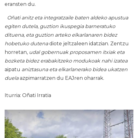
eransten du.
Oñati anitz eta integratzaile baten aldeko apustua
egiten dutela, guztion ikuspegia barneratuko
dituena, eta guztion arteko elkarlanaren bidez
hobetuko dutena
diote jeltzaleen idatzian. Zentzu
horretan,
udal gobernuak proposamen itxiak eta
bozketa bidez erabakitzeko modukoak nahi izatea
aipatu
aniztasuna eta elkarlanerako bidea ukatzen
duela
azpimarratzen du EAJren oharrak.
Iturria: Oñati Irratia