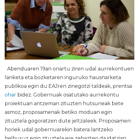
Abenduaren 19an onartu ziren udal aurrekontuen
lanketa eta bozketaren inguruko hausnarketa
publikoa egin du EAJren zinegotzi taldeak, prentsa
ohar
bidez. Gobernuak osatutako aurrekontu
proiektuan antzeman zituzten hutsuneak bete
asmoz, proposamenak betiko moduan egin
zituztela gogoratzen dute jeltzaleek. Proposamen
horiek udal gobernuarekin batera lantzeko
helburuz egin zituztela ere zehazten da idatzian,