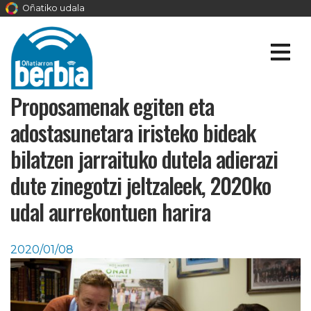
Oñatiko udala
Proposamenak egiten eta
adostasunetara iristeko bideak
bilatzen jarraituko dutela adierazi
dute zinegotzi jeltzaleek, 2020ko
udal aurrekontuen harira
2020/01/08