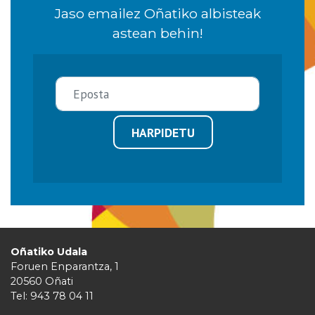
Jaso emailez Oñatiko albisteak
astean behin!
HARPIDETU
Oñatiko Udala
Foruen Enparantza, 1
20560 Oñati
Tel: 943 78 04 11