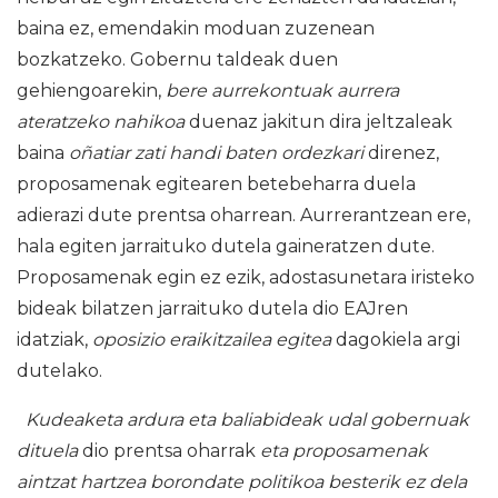
baina ez, emendakin moduan zuzenean
bozkatzeko. Gobernu taldeak duen
gehiengoarekin,
bere aurrekontuak aurrera
ateratzeko nahikoa
duenaz jakitun dira jeltzaleak
baina
oñatiar zati handi baten ordezkari
direnez,
proposamenak egitearen betebeharra duela
adierazi dute prentsa oharrean. Aurrerantzean ere,
hala egiten jarraituko dutela gaineratzen dute.
Proposamenak egin ez ezik, adostasunetara iristeko
bideak bilatzen jarraituko dutela dio EAJren
idatziak,
oposizio eraikitzailea egitea
dagokiela argi
dutelako.
Kudeaketa ardura eta baliabideak udal gobernuak
dituela
dio prentsa oharrak
eta proposamenak
aintzat hartzea borondate politikoa besterik ez dela