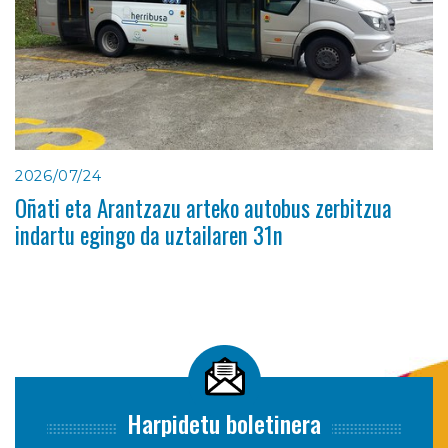
2026/07/24
Oñati eta Arantzazu arteko autobus zerbitzua
indartu egingo da uztailaren 31n
Harpidetu boletinera