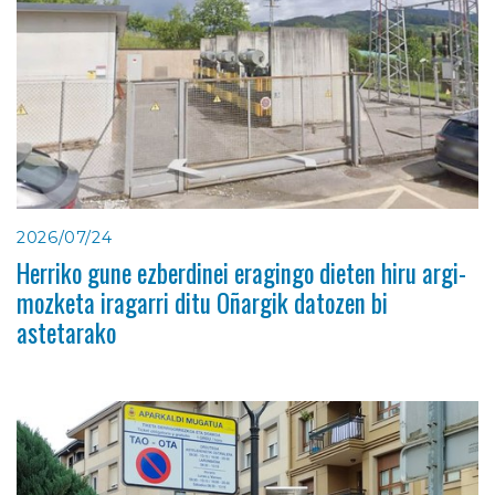
2026/07/24
Herriko gune ezberdinei eragingo dieten hiru argi-
mozketa iragarri ditu Oñargik datozen bi
astetarako