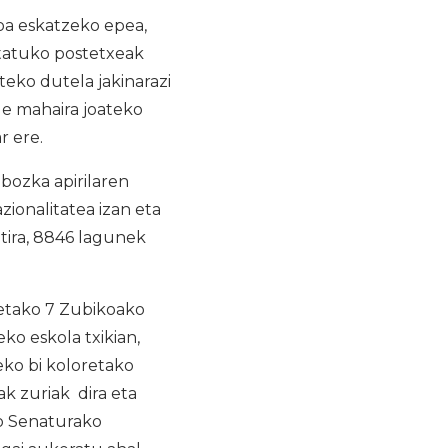
a eskatzeko epea,
statuko postetxeak
teko dutela jakinarazi
de mahaira joateko
r ere.
ozka apirilaren
ionalitatea izan eta
tira, 8846 lagunek
ietako 7 Zubikoako
eko eskola txikian,
ko bi koloretako
k zuriak dira eta
ko Senaturako