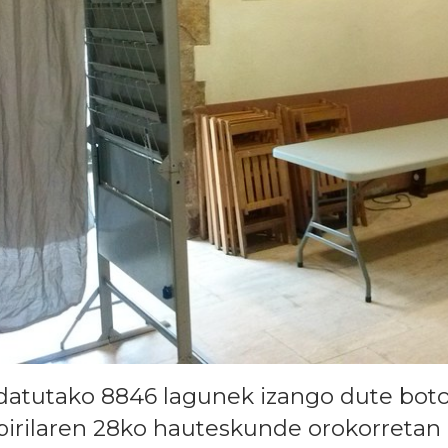
ldatutako 8846 lagunek izango dute bo
pirilaren 28ko hauteskunde orokorretan