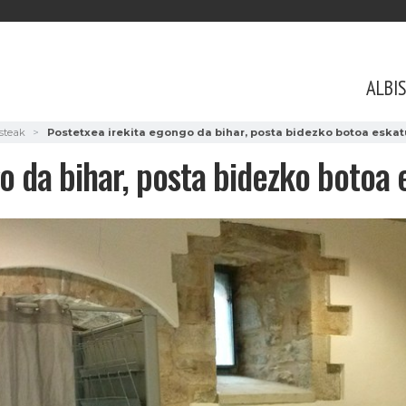
ALBI
isteak
Postetxea irekita egongo da bihar, posta bidezko botoa eskat
o da bihar, posta bidezko botoa 