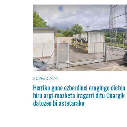
2026/07/24
Herriko gune ezberdinei eragingo dieten
hiru argi-mozketa iragarri ditu Oñargik
datozen bi astetarako