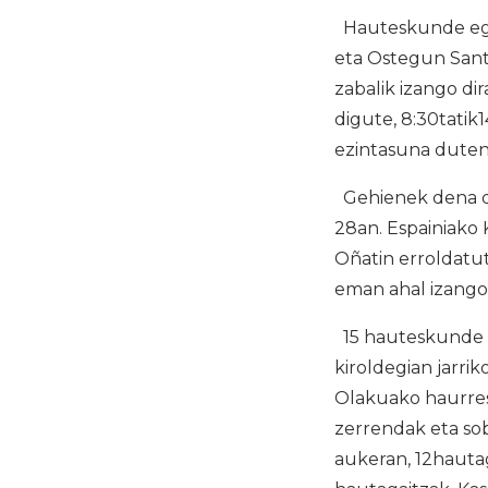
Hauteskunde egut
eta Ostegun Sant
zabalik izango di
digute, 8:30tatik
ezintasuna dutene
Gehienek dena d
28an. Espainiako
Oñatin erroldatu
eman ahal izango
15 hauteskunde m
kiroldegian jarrik
Olakuako haurres
zerrendak eta sob
aukeran, 12hautag