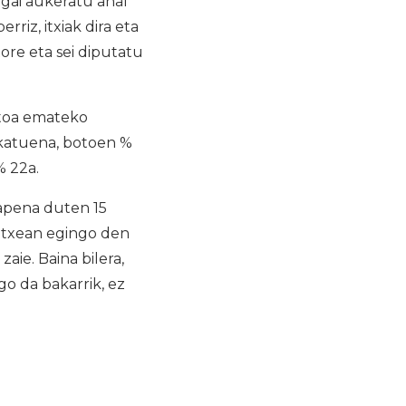
agai aukeratu ahal
riz, itxiak dira eta
ore eta sei diputatu
otoa emateko
zkatuena, botoen %
% 22a.
apena duten 15
letxean egingo den
ie. Baina bilera,
go da bakarrik, ez