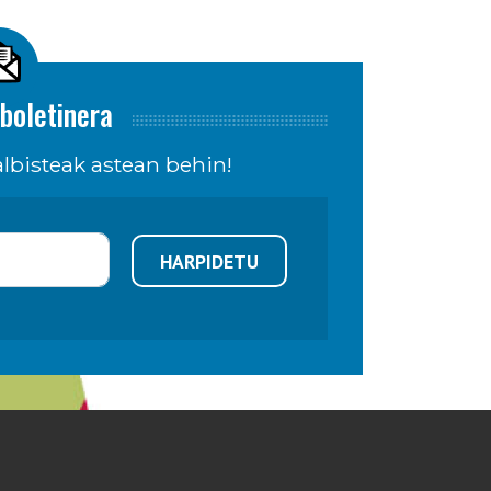
boletinera
lbisteak astean behin!
HARPIDETU