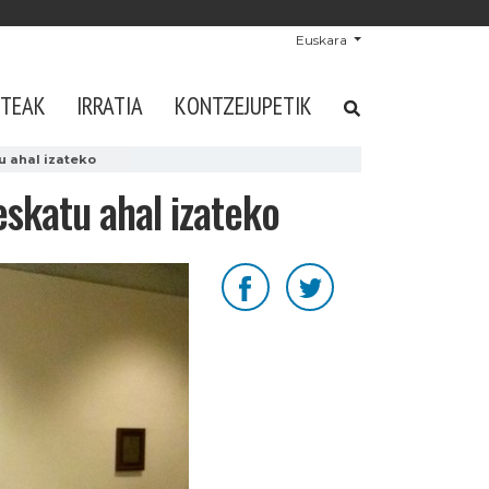
Euskara
STEAK
IRRATIA
KONTZEJUPETIK
u ahal izateko
eskatu ahal izateko