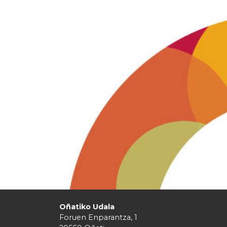
Oñatiko Udala
Foruen Enparantza, 1