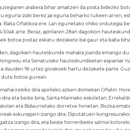
egiaren arabera bihar amaitzen da posta bidezko boto
u eguna izaki berez jai eguna beharko lukeen arren, e
ra. Baita Oñatikoa ere. Lan egunetako ohiko ordutegia be
14:30ak arte. Beraz, apirilaren 28an dagokion hauteskun
k botoa postaz eskatu dezakete bai gaur eta baita biha
en, dagokien hauteskunde mahaira joanda emango du b
 Kongresu eta Senaturako hauteskundeetan espainiar naz
ta dauden 18 urtez gorakoek hartu dezakete parte. Guz
 dute botoa gurean.
ahai irekiko dira apirileko azken domekan Oñatin. Hor
o dira eta beste bina, Santa Marinako eskoletan, Errekald
kolan eta Bidaurretako dorretxe honetan. Bozka emate
reak eskuragarri izango dira. Diputatuen kongresurakoa
aitza izango dira, eta beste horrenbeste salmoi kolore