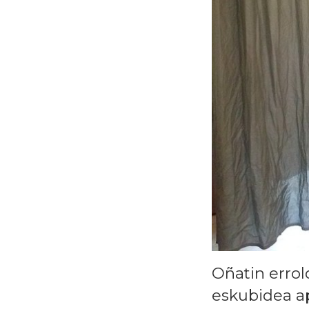
Oñatin erro
eskubidea a