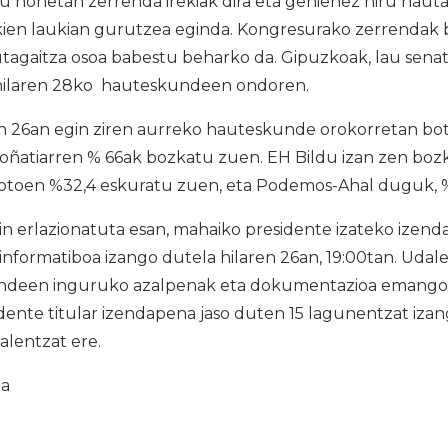
u honetan zerrenda irekiak dira eta gehienez hiru haut
kien laukian gurutzea eginda. Kongresurako zerrendak ber
tagaitza osoa babestu beharko da. Gipuzkoak, lau senat
 hilaren 28ko hauteskundeen ondoren.
 26an egin ziren aurreko hauteskunde orokorretan b
oñatiarren % 66ak bozkatu zuen. EH Bildu izan zen bo
 botoen %32,4 eskuratu zuen, eta Podemos-Ahal duguk, 
erlazionatuta esan, mahaiko presidente izateko izend
a informatiboa izango dutela hilaren 26an, 19:00tan. Uda
ndeen inguruko azalpenak eta dokumentazioa emango za
dente titular izendapena jaso duten 15 lagunentzat izan
alentzat ere.
ia