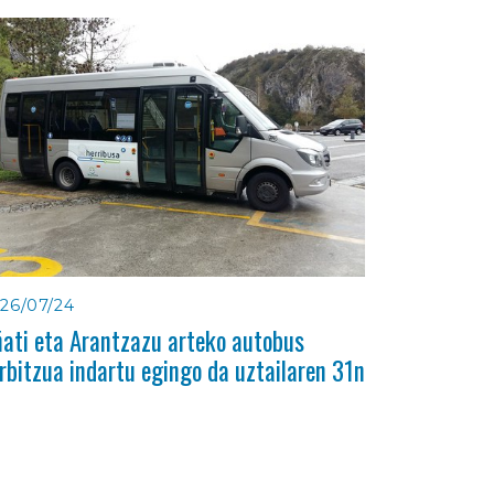
26/07/24
ati eta Arantzazu arteko autobus
rbitzua indartu egingo da uztailaren 31n