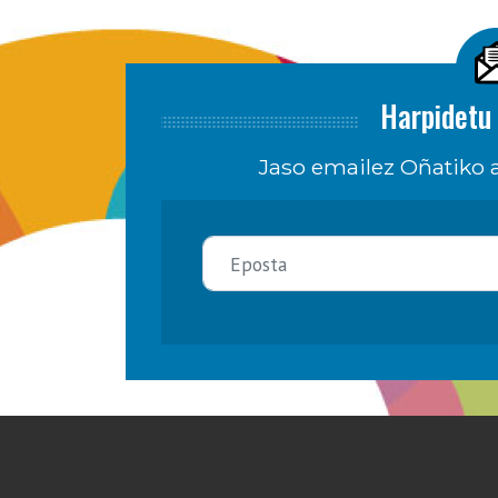
Harpidetu 
Jaso emailez Oñatiko a