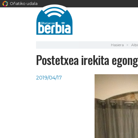
Oñatiko udala
Hasiera
Alb
Postetxea irekita egong
2019/04/17