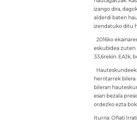
hautagaitzak. Kas
izango dira, dago
alderdi baten hau
izendatuko ditu
2016ko ekainaren
eskubidea zuten 
33,6rekin. EAJk,
Hauteskundeekin 
herritarrek biler
bileran hautesku
esan bezala presi
ordezko ezta bok
Iturria: Oñati Irrat