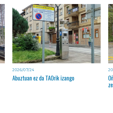
2026/07/24
20
Abuztuan ez da TAOrik izango
Oñ
ze