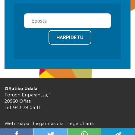
HARPIDETU
Oñatiko Udala
Foruen Enparantza, 1
20560 Oñati
Tel: 943 78 04 11
Web mapa
Irisgarritasuna
Lege oharra
Cookie politika
Barruko informazio kanala