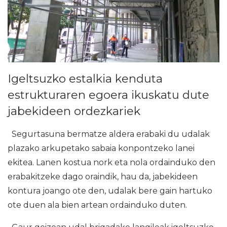
Igeltsuzko estalkia kenduta
estrukturaren egoera ikuskatu dute
jabekideen ordezkariek
Segurtasuna bermatze aldera erabaki du udalak
plazako arkupetako sabaia konpontzeko lanei
ekitea. Lanen kostua nork eta nola ordainduko den
erabakitzeke dago oraindik, hau da, jabekideen
kontura joango ote den, udalak bere gain hartuko
ote duen ala bien artean ordainduko duten.