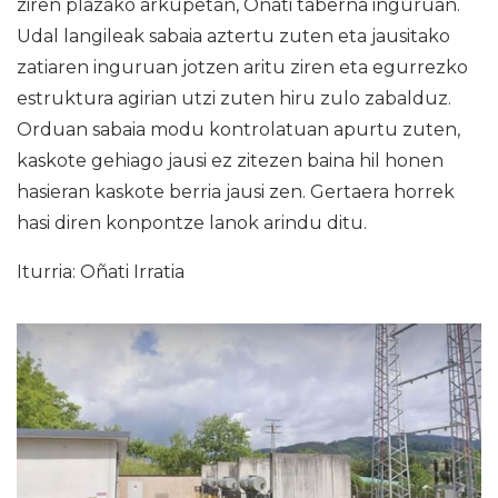
ziren plazako arkupetan, Oñati taberna inguruan.
Udal langileak sabaia aztertu zuten eta jausitako
zatiaren inguruan jotzen aritu ziren eta egurrezko
estruktura agirian utzi zuten hiru zulo zabalduz.
Orduan sabaia modu kontrolatuan apurtu zuten,
kaskote gehiago jausi ez zitezen baina hil honen
hasieran kaskote berria jausi zen. Gertaera horrek
hasi diren konpontze lanok arindu ditu.
Iturria: Oñati Irratia