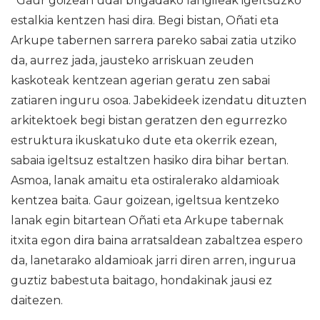
Gaur goizean udal brigadako langileak igeltsuzko
estalkia kentzen hasi dira. Begi bistan, Oñati eta
Arkupe tabernen sarrera pareko sabai zatia utziko
da, aurrez jada, jausteko arriskuan zeuden
kaskoteak kentzean agerian geratu zen sabai
zatiaren inguru osoa. Jabekideek izendatu dituzten
arkitektoek begi bistan geratzen den egurrezko
estruktura ikuskatuko dute eta okerrik ezean,
sabaia igeltsuz estaltzen hasiko dira bihar bertan.
Asmoa, lanak amaitu eta ostiralerako aldamioak
kentzea baita. Gaur goizean, igeltsua kentzeko
lanak egin bitartean Oñati eta Arkupe tabernak
itxita egon dira baina arratsaldean zabaltzea espero
da, lanetarako aldamioak jarri diren arren, ingurua
guztiz babestuta baitago, hondakinak jausi ez
daitezen.