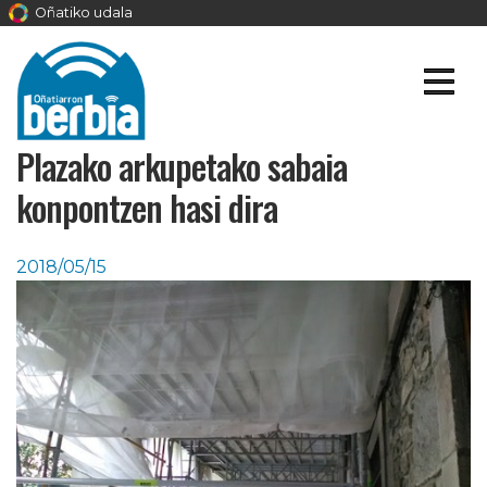
Oñatiko udala
Plazako arkupetako sabaia
konpontzen hasi dira
2018/05/15