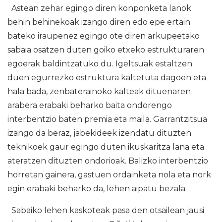
Astean zehar egingo diren konponketa lanok
behin behinekoak izango diren edo epe ertain
bateko iraupenez egingo ote diren arkupeetako
sabaia osatzen duten goiko etxeko estrukturaren
egoerak baldintzatuko du. Igeltsuak estaltzen
duen egurrezko estruktura kaltetuta dagoen eta
hala bada, zenbaterainoko kalteak dituenaren
arabera erabaki beharko baita ondorengo
interbentzio baten premia eta maila. Garrantzitsua
izango da beraz, jabekideek izendatu dituzten
teknikoek gaur egingo duten ikuskaritza lana eta
ateratzen dituzten ondorioak. Balizko interbentzio
horretan gainera, gastuen ordainketa nola eta nork
egin erabaki beharko da, lehen aipatu bezala.
Sabaiko lehen kaskoteak pasa den otsailean jausi