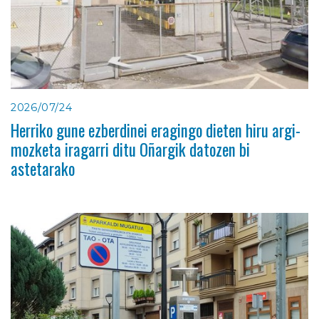
2026/07/24
Herriko gune ezberdinei eragingo dieten hiru argi-
mozketa iragarri ditu Oñargik datozen bi
astetarako