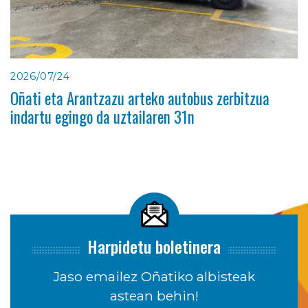
2026/07/24
Oñati eta Arantzazu arteko autobus zerbitzua
indartu egingo da uztailaren 31n
Harpidetu boletinera
Jaso emailez Oñatiko albisteak
astean behin!