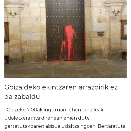
Goizaldeko ekintzaren arrazoirik ez
da zabaldu
Goizeko 7:00ak inguruan lehen langileak
udaletxera iritsi direnean eman dute
gertatutakoaren abisua udaltzaingoan. Bertaratuta,