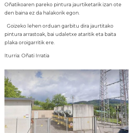
Oñatikoaren pareko pintura jaurtiketarik izan ote
den baina ez da halakorik egon.
Goizeko lehen orduan garbitu dira jaurtitako
pintura arrastoak, bai udaletxe ataritik eta baita
plaka oroigarritik ere.
Iturria: Oñati Irratia