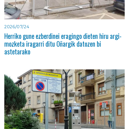
2026/07/24
Herriko gune ezberdinei eragingo dieten hiru argi-
mozketa iragarri ditu Oñargik datozen bi
astetarako