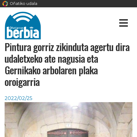
Oñatiko udala
Pintura gorriz zikinduta agertu dira
udaletxeko ate nagusia eta
Gernikako arbolaren plaka
oroigarria
2022/02/25