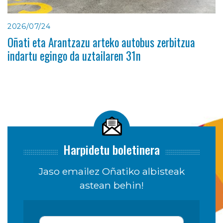
2026/07/24
Oñati eta Arantzazu arteko autobus zerbitzua
indartu egingo da uztailaren 31n
Harpidetu boletinera
Jaso emailez Oñatiko albisteak
astean behin!