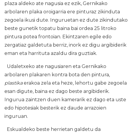
plaza aldeko ate nagusia ez ezik, Gernikako
arbolaren plaka oroigarria ere pinturaz zikinduta
zegoela ikusi dute. Inguruetan ez dute zikindutako
beste gunetik topatu baina bai ordea 25 litroko
pintura potea frontoian. Ekintzaren egile edo
zergatiaz galdetuta berriz, inork ez digu argibiderik
eman eta harrituta azaldu dira guztiak.
Udaletxeko ate nagusiaren eta Gernikako
arbolaren plakaren kontra bota den pintura,
plastika
erakoa zela eta heze, lehortu gabe zegoela
esan digute, baina ez dago beste argibiderik.
Ingurua zaintzen duen kamerarik ez dago eta uste
edo hipotesiak besterik ez daude arrazoien
inguruan.
Eskualdeko beste herrietan galdetu da